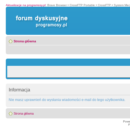
Aktualizacje na programosy.pl
:
Brave Browser
•
CrossFTP Portable
•
CrossFTP
•
System Mec
Strona główna
Informacja
Nie masz uprawnień do wysłania wiadomości e-mail do tego użytkownika.
Strona główna
Powe
F