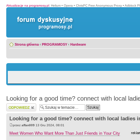
Aktualizacje na programosy.pl
:
Helium
•
Opera
•
ChrisPC Free Anonymous Proxy
•
Adblock P
Strona główna
‹
PROGRAMOSY
‹
Hardware
Looking for a good time? connect with local ladie
Wyślij odpowiedź
Looking for a good time? connect with local ladies i
przez
affan009
13 Gru 2024, 08:01
Meet Women Who Want More Than Just Friends in Your City