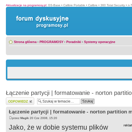
Aktualizacje na programosy.pl
:
GS-Base
•
Calibre Portable
•
Calibre
•
360 Total Security
•
n-
Strona główna
‹
PROGRAMOSY
‹
Poradniki
‹
Systemy operacyjne
Łączenie partycji | formatowanie - norton partiti
Wyślij odpowiedź
Łączenie partycji | formatowanie - norton partition 
przez
Magik
20 Cze 2008, 15:20
Jako, że w dobie systemu plików