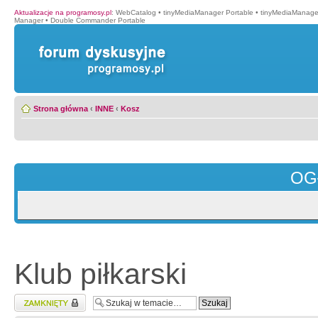
Aktualizacje na programosy.pl
:
WebCatalog
•
tinyMediaManager Portable
•
tinyMediaManage
Manager
•
Double Commander Portable
Strona główna
‹
INNE
‹
Kosz
OG
Klub piłkarski
Zablokowany temat