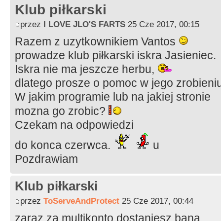
Klub piłkarski
przez
I LOVE JLO'S FARTS
25 Cze 2017, 00:15
Razem z uzytkownikiem Vantos
prowadze klub piłkarski iskra Jasieniec.
Iskra nie ma jeszcze herbu,
dlatego prosze o pomoc w jego zrobieniu
W jakim programie lub na jakiej stronie
mozna go zrobic?
Czekam na odpowiedzi
do konca czerwca.
u
Pozdrawiam
Klub piłkarski
przez
ToServeAndProtect
25 Cze 2017, 00:44
zaraz za multikonto dostaniesz bana