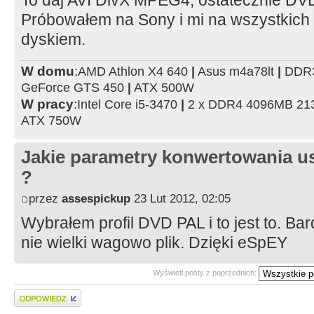
Próbowałem na Sony i mi na wszystkich 3
dyskiem.
W domu
:
AMD Athlon X4 640
|
Asus m4a78lt
|
DDR3
GeForce GTS 450
|
ATX 500W
W pracy
:
Intel Core i5-3470
|
2 x DDR4 4096MB 2
ATX 750W
Jakie parametry konwertowania us
?
przez
assespickup
23 Lut 2012, 02:05
Wybrałem profil DVD PAL i to jest to. Ba
nie wielki wagowo plik. Dzięki eSpEY
Wyświetl posty z poprzednich:
Wyślij odpowiedź