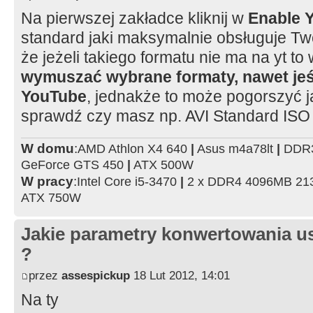
Na pierwszej zakładce kliknij w
Enable 
standard jaki maksymalnie obsługuje Twó
że jeżeli takiego formatu nie ma na yt t
wymuszać wybrane formaty, nawet jeśl
YouTube
, jednakże to może pogorszyć 
sprawdź czy masz np. AVI Standard ISO
W domu
:
AMD Athlon X4 640
|
Asus m4a78lt
|
DDR3
GeForce GTS 450
|
ATX 500W
W pracy
:
Intel Core i5-3470
|
2 x DDR4 4096MB 2
ATX 750W
Jakie parametry konwertowania us
?
przez
assespickup
18 Lut 2012, 14:01
Na ty