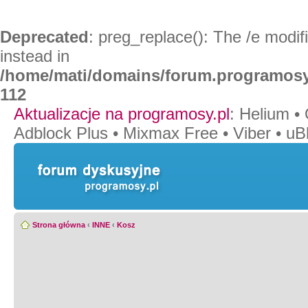
Deprecated
: preg_replace(): The /e modif
instead in
/home/mati/domains/forum.programosy
112
Aktualizacje na programosy.pl
:
Helium
•
Adblock Plus
•
Mixmax Free
•
Viber
•
uB
Strona główna
‹
INNE
‹
Kosz