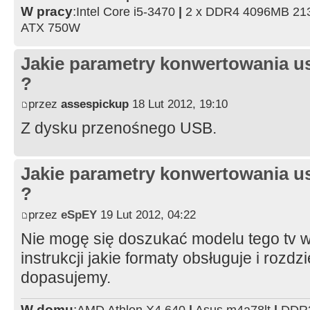
W pracy
:
Intel Core i5-3470
|
2 x DDR4 4096MB 2
ATX 750W
Jakie parametry konwertowania us
?
przez
assespickup
18 Lut 2012, 19:10
Z dysku przenośnego USB.
Jakie parametry konwertowania us
?
przez
eSpEY
19 Lut 2012, 04:22
Nie mogę się doszukać modelu tego tv w
instrukcji jakie formaty obsługuje i rozdz
dopasujemy.
W domu
:
AMD Athlon X4 640
|
Asus m4a78lt
|
DDR3