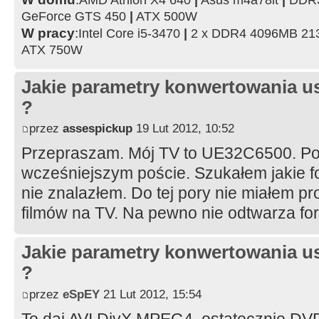
GeForce GTS 450
|
ATX 500W
W pracy
:
Intel Core i5-3470
|
2 x DDR4 4096MB 2
ATX 750W
Jakie parametry konwertowania us
?
przez
assespickup
19 Lut 2012, 10:52
Przepraszam. Mój TV to UE32C6500. Po
wcześniejszym poście. Szukałem jakie fo
nie znalazłem. Do tej pory nie miałem 
filmów na TV. Na pewno nie odtwarza f
Jakie parametry konwertowania us
?
przez
eSpEY
21 Lut 2012, 15:54
To daj AVI DivX MPEG4, ostatecznie DVD