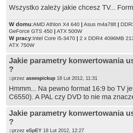
Wszystko zależy jakie chcesz TV... Form
W domu
:
AMD Athlon X4 640
|
Asus m4a78lt
|
DDR3
GeForce GTS 450
|
ATX 500W
W pracy
:
Intel Core i5-3470
|
2 x DDR4 4096MB 2
ATX 750W
Jakie parametry konwertowania us
?
przez
assespickup
18 Lut 2012, 11:31
Hmmm... Na pewno format 16:9 bo TV j
C6550). A PAL czy DVD to nie ma znacz
Jakie parametry konwertowania us
?
przez
eSpEY
18 Lut 2012, 12:27