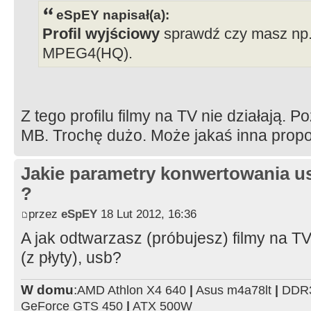
eSpEY napisał(a):
Profil wyjściowy
sprawdź czy masz np.
MPEG4(HQ).
Z tego profilu filmy na TV nie działają. 
MB. Trochę dużo. Może jakaś inna prop
Jakie parametry konwertowania us
?
przez
eSpEY
18 Lut 2012, 16:36
A jak odtwarzasz (próbujesz) filmy na T
(z płyty), usb?
W domu
:
AMD Athlon X4 640
|
Asus m4a78lt
|
DDR3
GeForce GTS 450
|
ATX 500W