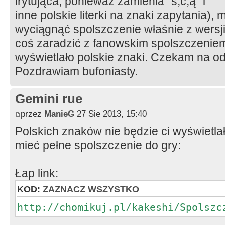
irytująca, ponieważ zamienia "ś,ć,ą" i
inne polskie literki na znaki zapytania),
wyciągnąć spolszczenie właśnie z wersji
coś zaradzić z fanowskim spolszczeniem
wyświetlało polskie znaki. Czekam na o
Pozdrawiam bufoniasty.
Gemini rue
przez
ManieG
27 Sie 2013, 15:40
Polskich znaków nie będzie ci wyświetla
mieć pełne spolszczenie do gry:
Łap link:
KOD:
ZAZNACZ WSZYSTKO
http://chomikuj.pl/kakeshi/Spolszc