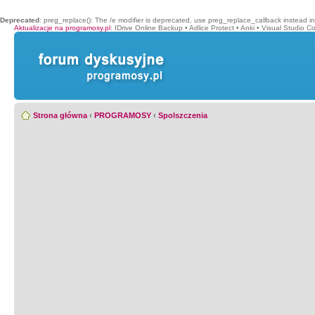
Deprecated
: preg_replace(): The /e modifier is deprecated, use preg_replace_callback instead i
Aktualizacje na programosy.pl
:
IDrive Online Backup
•
Adlice Protect
•
Anki
•
Visual Studio C
Strona główna
‹
PROGRAMOSY
‹
Spolszczenia