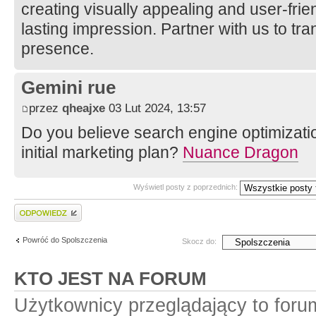
creating visually appealing and user-frie
lasting impression. Partner with us to tr
presence.
Gemini rue
przez
qheajxe
03 Lut 2024, 13:57
Do you believe search engine optimizati
initial marketing plan?
Nuance Dragon
Wyświetl posty z poprzednich:
Wyślij odpowiedź
Powróć do Spolszczenia
Skocz do:
KTO JEST NA FORUM
Użytkownicy przeglądający to for