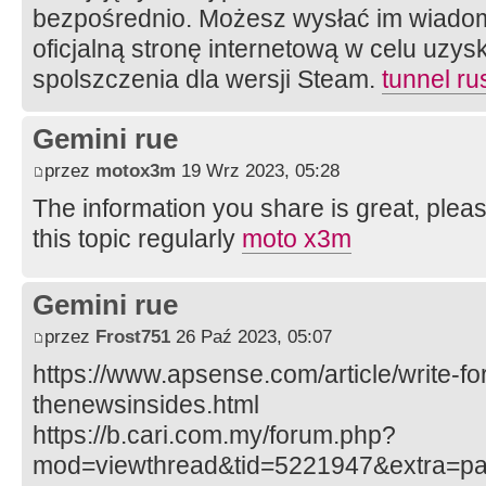
bezpośrednio. Możesz wysłać im wiadom
oficjalną stronę internetową w celu uzys
spolszczenia dla wersji Steam.
tunnel ru
Gemini rue
przez
motox3m
19 Wrz 2023, 05:28
The information you share is great, pleas
this topic regularly
moto x3m
Gemini rue
przez
Frost751
26 Paź 2023, 05:07
https://www.apsense.com/article/write-fo
thenewsinsides.html
https://b.cari.com.my/forum.php?
mod=viewthread&tid=5221947&extra=