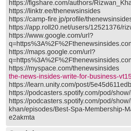
https://figshare.com/authors/Rizwan_K
https://linktr.ee/thenewsinsides
https://camp-fire.jp/profile/thenewsinside
https://app.roll20.net/users/12521376/r
https://www.google.com/url?
q=https%3A%2F%2Fthenewsinsides.c
https://maps.google.com/url?
q=https%3A%2F%2Fthenewsinsides.c
https://myspace.com/thenewsinsides
the-news-insides-write-for-business-vt1
https://learn.unity.com/post/5e45d611
https://podcasters.spotify.com/pod/show
https://podcasters.spotify.com/pod/show
khan/episodes/Best-Spa-Membership-
e2akmta