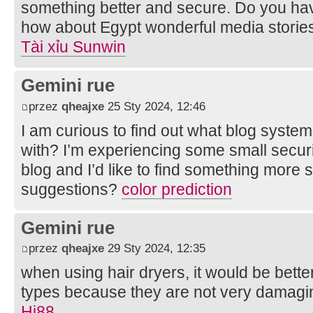
something better and secure. Do you ha
how about Egypt wonderful media stori
Tài xỉu Sunwin
Gemini rue
przez
qheajxe
25 Sty 2024, 12:46
I am curious to find out what blog syst
with? I’m experiencing some small securi
blog and I’d like to find something more
suggestions?
color prediction
Gemini rue
przez
qheajxe
29 Sty 2024, 12:35
when using hair dryers, it would be bette
types because they are not very damagin
Hi88