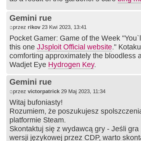
Gemini rue
przez
rikov
23 Kwi 2023, 13:41
Pocket Gamer: Game of the Week "You`ll
this one
JJsploit Official website
." Kotak
comforting approximately the bloodless a
Wadjet Eye
Hydrogen Key
.
Gemini rue
przez
victorpatrick
29 Maj 2023, 11:34
Witaj bufoniasty!
Rozumiem, że poszukujesz spolszczenia
platformie Steam.
Skontaktuj się z wydawcą gry - Jeśli gra
wersji językowej przez CDP, warto skont