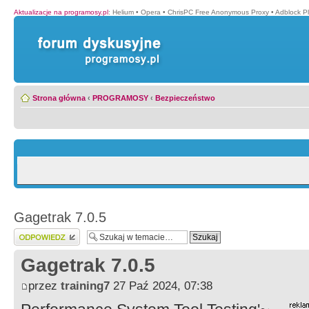
Aktualizacje na programosy.pl
:
Helium
•
Opera
•
ChrisPC Free Anonymous Proxy
•
Adblock P
Strona główna
‹
PROGRAMOSY
‹
Bezpieczeństwo
Gagetrak 7.0.5
Wyślij odpowiedź
Gagetrak 7.0.5
przez
training7
27 Paź 2024, 07:38