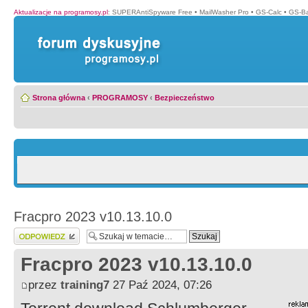
Aktualizacje na programosy.pl
:
SUPERAntiSpyware Free
•
MailWasher Pro
•
GS-Calc
•
GS-B
Strona główna
‹
PROGRAMOSY
‹
Bezpieczeństwo
Fracpro 2023 v10.13.10.0
Wyślij odpowiedź
Fracpro 2023 v10.13.10.0
przez
training7
27 Paź 2024, 07:26