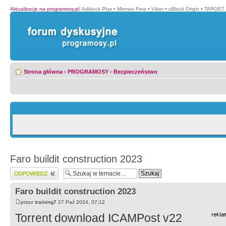
Aktualizacje na programosy.pl
:
Adblock Plus
•
Mixmax Free
•
Viber
•
uBlock Origin
•
TARGET 
Strona główna
‹
PROGRAMOSY
‹
Bezpieczeństwo
Faro buildit construction 2023
Wyślij odpowiedź
Faro buildit construction 2023
przez
training7
27 Paź 2024, 07:12
Torrent download ICAMPost v22