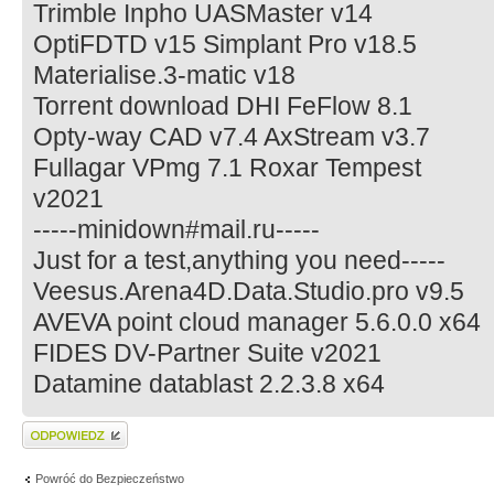
Trimble Inpho UASMaster v14
OptiFDTD v15 Simplant Pro v18.5
Materialise.3-matic v18
Torrent download DHI FeFlow 8.1
Opty-way CAD v7.4 AxStream v3.7
Fullagar VPmg 7.1 Roxar Tempest
v2021
-----minidown#mail.ru-----
Just for a test,anything you need-----
Veesus.Arena4D.Data.Studio.pro v9.5
AVEVA point cloud manager 5.6.0.0 x64
FIDES DV-Partner Suite v2021
Datamine datablast 2.2.3.8 x64
Wyślij odpowiedź
Powróć do Bezpieczeństwo