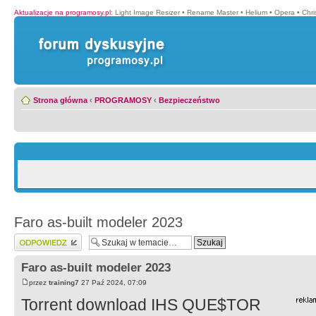
Aktualizacje na programosy.pl
:
Light Image Resizer
•
Rename Master
•
Helium
•
Opera
•
Chr
Strona główna
‹
PROGRAMOSY
‹
Bezpieczeństwo
Faro as-built modeler 2023
Wyślij odpowiedź
Faro as-built modeler 2023
przez
training7
27 Paź 2024, 07:09
Torrent download IHS QUE$TOR