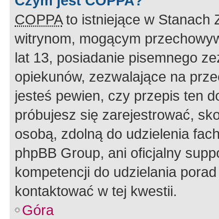
Czym jest COPPA?
COPPA
to istniejące w Stanach
witrynom, mogącym przechowywa
lat 13, posiadanie pisemnego z
opiekunów, zezwalające na przec
jesteś pewien, czy przepis ten do
próbujesz się zarejestrować, sko
osobą, zdolną do udzielenia fac
phpBB Group, ani oficjalny supp
kompetencji do udzielania porad 
kontaktować w tej kwestii.
Góra