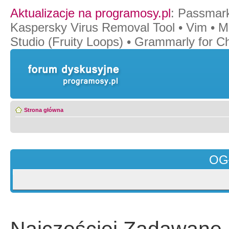
Aktualizacje na programosy.pl
:
Passmar
Kaspersky Virus Removal Tool
•
Vim
•
M
Studio (Fruity Loops)
•
Grammarly for C
Strona główna
OG