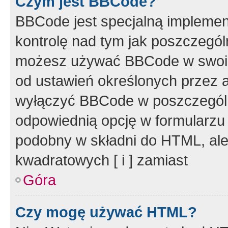
Czym jest BBCode?
BBCode jest specjalną implemen
kontrolę nad tym jak poszczegól
możesz używać BBCode w swoich
od ustawień określonych przez 
wyłączyć BBCode w poszczegól
odpowiednią opcję w formularzu
podobny w składni do HTML, ale
kwadratowych [ i ] zamiast
Góra
Czy mogę używać HTML?