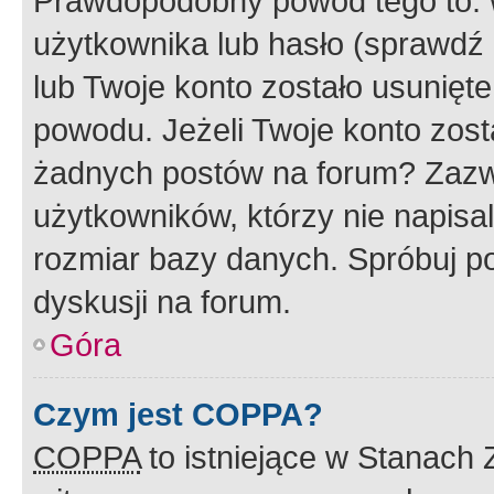
Prawdopodobny powód tego to:
użytkownika lub hasło (sprawdź e
lub Twoje konto zostało usunięte
powodu. Jeżeli Twoje konto zost
żadnych postów na forum? Zazw
użytkowników, którzy nie napisa
rozmiar bazy danych. Spróbuj po
dyskusji na forum.
Góra
Czym jest COPPA?
COPPA
to istniejące w Stanach