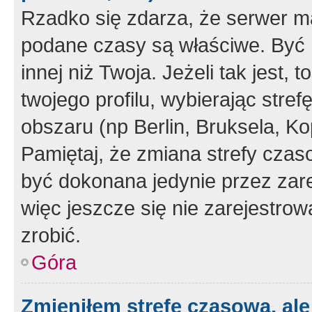
Rzadko się zdarza, że serwer m
podane czasy są właściwe. Być 
innej niż Twoja. Jeżeli tak jest,
twojego profilu, wybierając str
obszaru (np Berlin, Bruksela, Ko
Pamiętaj, że zmiana strefy czas
być dokonana jedynie przez zar
więc jeszcze się nie zarejestrow
zrobić.
Góra
Zmieniłem strefę czasową, ale