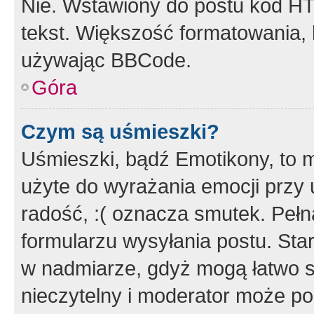
Nie. Wstawiony do postu kod HT
tekst. Większość formatowania
używając BBCode.
Góra
Czym są uśmieszki?
Uśmieszki, bądź Emotikony, to m
użyte do wyrażania emocji przy 
radość, :( oznacza smutek. Pełna
formularzu wysyłania postu. Sta
w nadmiarze, gdyż mogą łatwo s
nieczytelny i moderator może p