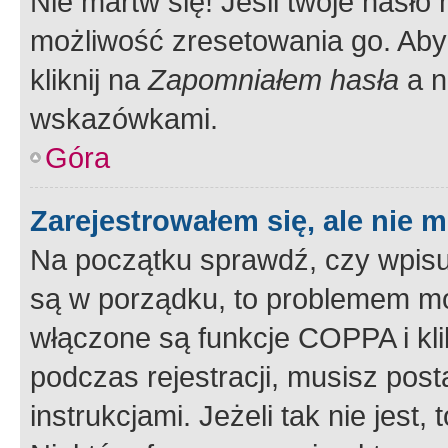
Nie martw się! Jeśli twoje hasło
możliwość zresetowania go. Aby 
kliknij na
Zapomniałem hasła
a n
wskazówkami.
Góra
Zarejestrowałem się, ale nie 
Na początku sprawdź, czy wpisuj
są w porządku, to problemem mo
włączone są funkcje COPPA i kl
podczas rejestracji, musisz pos
instrukcjami. Jeżeli tak nie jes