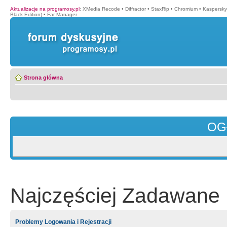
Aktualizacje na programosy.pl
:
XMedia Recode
•
Diffractor
•
StaxRip
•
Chromium
•
Kaspersky
Black Edition)
•
Far Manager
Strona główna
OG
Najczęściej Zadawane 
Problemy Logowania i Rejestracji