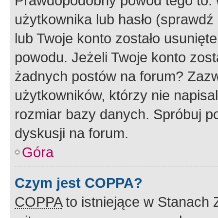
Prawdopodobny powód tego to:
użytkownika lub hasło (sprawdź e
lub Twoje konto zostało usunięte
powodu. Jeżeli Twoje konto zost
żadnych postów na forum? Zazw
użytkowników, którzy nie napisa
rozmiar bazy danych. Spróbuj po
dyskusji na forum.
Góra
Czym jest COPPA?
COPPA
to istniejące w Stanach