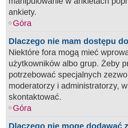
manipulowanie w ankietach popr
ankiety.
Góra
Dlaczego nie mam dostępu d
Niektóre fora mogą mieć wprowa
użytkowników albo grup. Żeby pr
potrzebować specjalnych zezwole
moderatorzy i administratorzy, w
skontaktować.
Góra
Dlaczego nie mogę dodawać 