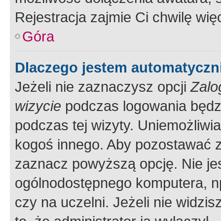
Rejestracja zajmie Ci chwilę wi
Góra
Dlaczego jestem automatycz
Jeżeli nie zaznaczysz opcji
Zalo
wizycie
podczas logowania będzi
podczas tej wizyty. Uniemożliwi
kogoś innego. Aby pozostawać 
zaznacz powyższą opcję. Nie jes
ogólnodostępnego komputera, np.
czy na uczelni. Jeżeli nie widzi