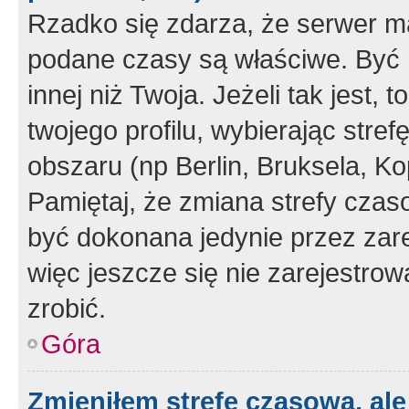
Rzadko się zdarza, że serwer m
podane czasy są właściwe. Być 
innej niż Twoja. Jeżeli tak jest,
twojego profilu, wybierając str
obszaru (np Berlin, Bruksela, Ko
Pamiętaj, że zmiana strefy czas
być dokonana jedynie przez zar
więc jeszcze się nie zarejestrow
zrobić.
Góra
Zmieniłem strefę czasową, ale