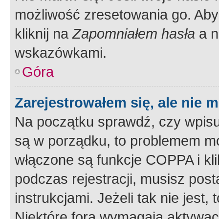
możliwość zresetowania go. Aby 
kliknij na
Zapomniałem hasła
a n
wskazówkami.
Góra
Zarejestrowałem się, ale nie 
Na początku sprawdź, czy wpisuj
są w porządku, to problemem mo
włączone są funkcje COPPA i kl
podczas rejestracji, musisz pos
instrukcjami. Jeżeli tak nie jes
Niektóre fora wymagają aktywac