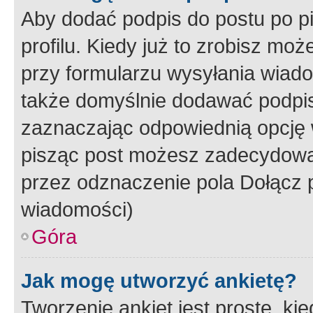
Aby dodać podpis do postu po 
profilu. Kiedy już to zrobisz m
przy formularzu wysyłania wiad
także domyślnie dodawać podpi
zaznaczając odpowiednią opcję 
pisząc post możesz zadecydowa
przez odznaczenie pola Dołącz 
wiadomości)
Góra
Jak mogę utworzyć ankietę?
Tworzenie ankiet jest proste, ki