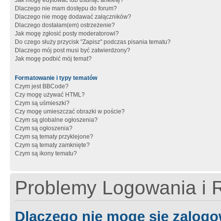
Jak mogę edytować lub usunąć ankietę?
Dlaczego nie mam dostępu do forum?
Dlaczego nie mogę dodawać załączników?
Dlaczego dostałam(em) ostrzeżenie?
Jak mogę zgłosić posty moderatorowi?
Do czego służy przycisk "Zapisz" podczas pisania tematu?
Dlaczego mój post musi być zatwierdzony?
Jak mogę podbić mój temat?
Formatowanie i typy tematów
Czym jest BBCode?
Czy mogę używać HTML?
Czym są uśmieszki?
Czy mogę umieszczać obrazki w poście?
Czym są globalne ogłoszenia?
Czym są ogłoszenia?
Czym są tematy przyklejone?
Czym są tematy zamknięte?
Czym są ikony tematu?
Problemy Logowania i R
Dlaczego nie mogę się zalog