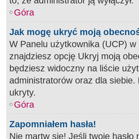
to, że administrator ją wyłączył.
Góra
Jak mogę ukryć moją obecno
W Panelu użytkownika (UCP) w 
znajdziesz opcję Ukryj moją obe
będziesz widoczny na liście użyt
administratorów oraz dla siebie.
ukryty.
Góra
Zapomniałem hasła!
Nie martw się! Jeśli twoje hasło