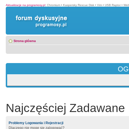
Aktualizacje na programosy.pl
:
Chromium
•
Kaspersky Rescue Disk
•
Vim
•
USB Raptor
•
Web
Strona główna
OG
Najczęściej Zadawane 
Problemy Logowania i Rejestracji
Dlaczego nie mogę się zalogować?