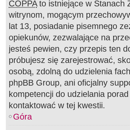
COPPA
to istniejące w Stanach
witrynom, mogącym przechowywa
lat 13, posiadanie pisemnego z
opiekunów, zezwalające na przec
jesteś pewien, czy przepis ten do
próbujesz się zarejestrować, sko
osobą, zdolną do udzielenia fac
phpBB Group, ani oficjalny supp
kompetencji do udzielania porad 
kontaktować w tej kwestii.
Góra