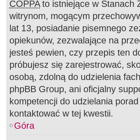
COPPA
to istniejące w Stanach
witrynom, mogącym przechowywa
lat 13, posiadanie pisemnego z
opiekunów, zezwalające na przec
jesteś pewien, czy przepis ten do
próbujesz się zarejestrować, sko
osobą, zdolną do udzielenia fac
phpBB Group, ani oficjalny supp
kompetencji do udzielania porad 
kontaktować w tej kwestii.
Góra