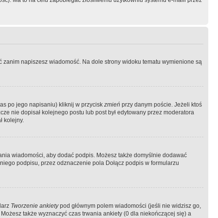
ość). Ma to na celu zapobiegać złośliwemu użytkowniu systemu e-maili przez
ować zanim napiszesz wiadomość. Na dole strony widoku tematu wymienione są
as po jego napisaniu) kliknij w przycisk
zmień
przy danym poście. Jeżeli ktoś
szcze nie dopisał kolejnego postu lub post był edytowany przez moderatora
 kolejny.
łania wiadomości, aby dodać podpis. Możesz także domyślnie dodawać
niego podpisu, przez odznaczenie pola Dołącz podpis w formularzu
larz
Tworzenie ankiety
pod głównym polem wiadomości (jeśli nie widzisz go,
 Możesz także wyznaczyć czas trwania ankiety (0 dla niekończącej się) a