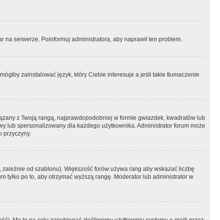
r na serwerze. Poinformuj administratora, aby naprawił ten problem.
ógłby zainstalować język, który Ciebie interesuje a jeśli takie tłumaczenie
iązany z Twoją rangą, najprawdopodobniej w formie gwiazdek, kwadratów lub
atowy lub spersonalizowany dla każdego użytkownika. Administrator forum może
o przyczyny.
, zależnie od szablonu). Większość forów używa rang aby wskazać liczbę
um tylko po to, aby otrzymać wyższą rangę. Moderator lub administrator w