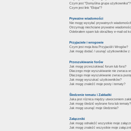
Czym jest "Domyślna grupa użytkownika"?
Czym jest link "Ekipa"?
Prywatne wiadomości
Nie mogę wysyłać prywatnych wiadomości
Otrzymuję niechciane prywatne wiadomośc
Odebrałem spam lub obraźliwy e-mail od ko
Przyjaciele i wrogowie
Czym jest moja lista Przyjaciół i Wrogów?
Jak mogę dodać / usunąć użytkowników z mo
Przeszukiwanie forów
Jak mogę przeszukiwać forum lub fora?
Dlaczego moje wyszukiwanie nie zwraca 
Dlaczego moje wyszukiwanie zwraca pustą
Jak mogę wyszukać użytkowników?
Jak mogę znaleźć moje posty i tematy?
Śledzenie tematu i Zakładki
Jaka jest różnica między utworzeniem zakł
Jak mogę śledzić wybrane fora lub tematy?
Jak mogę usunąć moje śledzenia?
Załączniki
Jak mogę odnaleźć wszystkie moje załączn
Jak mogę znaleźć wszystkie moje załączni