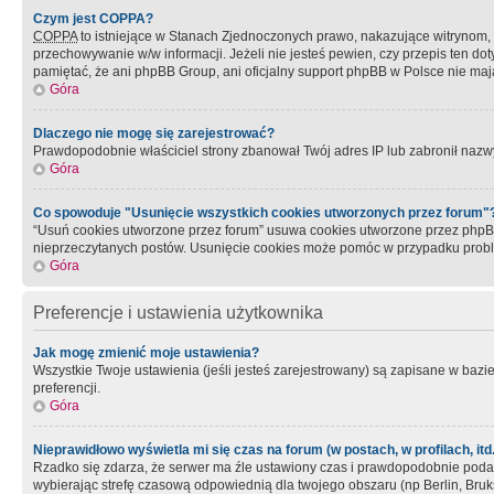
Czym jest COPPA?
COPPA
to istniejące w Stanach Zjednoczonych prawo, nakazujące witrynom
przechowywanie w/w informacji. Jeżeli nie jesteś pewien, czy przepis ten dot
pamiętać, że ani phpBB Group, ani oficjalny support phpBB w Polsce nie mają
Góra
Dlaczego nie mogę się zarejestrować?
Prawdopodobnie właściciel strony zbanował Twój adres IP lub zabronił nazwy 
Góra
Co spowoduje "Usunięcie wszystkich cookies utworzonych przez forum"
“Usuń cookies utworzone przez forum” usuwa cookies utworzone przez phpBB3
nieprzeczytanych postów. Usunięcie cookies może pomóc w przypadku pro
Góra
Preferencje i ustawienia użytkownika
Jak mogę zmienić moje ustawienia?
Wszystkie Twoje ustawienia (jeśli jesteś zarejestrowany) są zapisane w bazie 
preferencji.
Góra
Nieprawidłowo wyświetla mi się czas na forum (w postach, w profilach, itd.
Rzadko się zdarza, że serwer ma źle ustawiony czas i prawdopodobnie podane 
wybierając strefę czasową odpowiednią dla twojego obszaru (np Berlin, Bruk