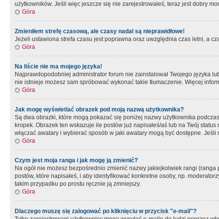
użytkowników. Jeśli więc jeszcze się nie zarejestrowałeś, teraz jest dobry mo
Góra
Zmieniłem strefę czasową, ale czasy nadal są nieprawidłowe!
Jeżeli ustawiona strefa czasu jest poprawna oraz uwzględnia czas letni, a c
Góra
Na liście nie ma mojego języka!
Najprawdopodobniej administrator forum nie zainstalował Twojego języka lub n
nie istnieje możesz sam spróbować wykonać takie tłumaczenie. Więcej inform
Góra
Jak mogę wyświetlać obrazek pod moją nazwą użytkownika?
Są dwa obrazki, które mogą pokazać się poniżej nazwy użytkownika podczas
kropek. Obrazek ten wskazuje ile postów już napisałeś/aś lub na Twój status
włączać awatary i wybierać sposób w jaki awatary mogą być dostępne. Jeśli n
Góra
Czym jest moja ranga i jak mogę ją zmienić?
Na ogół nie możesz bezpośrednio zmienić nazwy jakiejkolwiek rangi (ranga 
postów, które napisałeś, i aby identyfikować konkretne osoby, np. moderator
takim przypadku po prostu ręcznie ją zmniejszy.
Góra
Dlaczego muszę się zalogować po kliknięciu w przycisk "e-mail"?