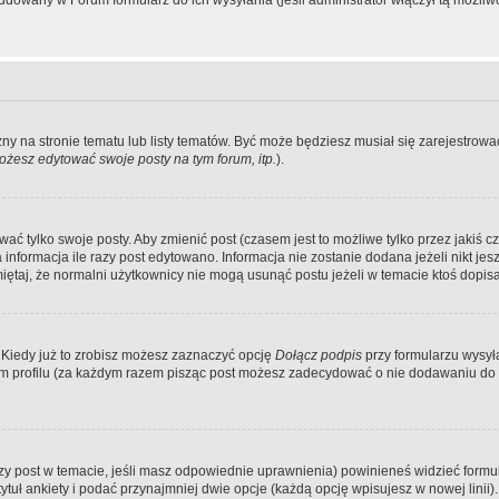
dowany w Forum formularz do ich wysyłania (jeśli administrator włączył tą możliw
zny na stronie tematu lub listy tematów. Być może będziesz musiał się zarejestr
żesz edytować swoje posty na tym forum, itp.
).
 tylko swoje posty. Aby zmienić post (czasem jest to możliwe tylko przez jakiś cz
informacja ile razy post edytowano. Informacja nie zostanie dodana jeżeli nikt je
iętaj, że normalni użytkownicy nie mogą usunąć postu jeżeli w temacie ktoś dopisał
 Kiedy już to zrobisz możesz zaznaczyć opcję
Dołącz podpis
przy formularzu wysy
m profilu (za każdym razem pisząc post możesz zadecydować o nie dodawaniu do 
wszy post w temacie, jeśli masz odpowiednie uprawnienia) powinieneś widzieć formu
uł ankiety i podać przynajmniej dwie opcje (każdą opcję wpisujesz w nowej linii).