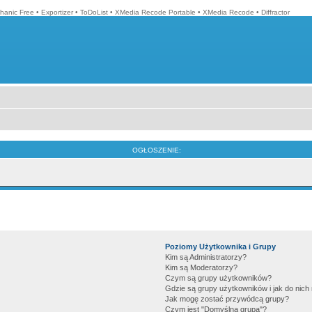
hanic Free
•
Exportizer
•
ToDoList
•
XMedia Recode Portable
•
XMedia Recode
•
Diffractor
OGŁOSZENIE:
Poziomy Użytkownika i Grupy
Kim są Administratorzy?
Kim są Moderatorzy?
Czym są grupy użytkowników?
Gdzie są grupy użytkowników i jak do nic
Jak mogę zostać przywódcą grupy?
Czym jest "Domyślna grupa"?