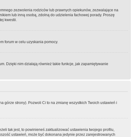
semnego zezwolenia rodziców lub prawnych opiekunów, zezwalające na
awnikiem lub inną osobą, zdolną do udzielenia fachowej porady. Proszę
j kwestii.
orem forum w celu uzyskania pomocy.
. Dzięki nim działają również takie funkcje, jak zapamiętywanie
a górze strony). Pozwoli Ci to na zmianę wszystkich Twoich ustawień i
li tak jest, to powinieneś zaktualizować ustawienia twojego profilu,
większość ustawień, może być dokonana jedynie przez zarejestrowanych