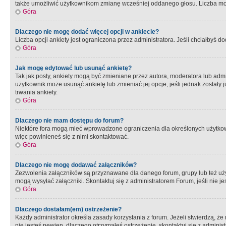
także umożliwić użytkownikom zmianę wcześniej oddanego głosu. Liczba możl
Góra
Dlaczego nie mogę dodać więcej opcji w ankiecie?
Liczba opcji ankiety jest ograniczona przez administratora. Jeśli chciałbyś do
Góra
Jak mogę edytować lub usunąć ankietę?
Tak jak posty, ankiety mogą być zmieniane przez autora, moderatora lub admi
użytkownik może usunąć ankietę lub zmieniać jej opcje, jeśli jednak został
trwania ankiety.
Góra
Dlaczego nie mam dostępu do forum?
Niektóre fora mogą mieć wprowadzone ograniczenia dla określonych użytkowni
więc powinieneś się z nimi skontaktować.
Góra
Dlaczego nie mogę dodawać załączników?
Zezwolenia załączników są przyznawane dla danego forum, grupy lub też uż
mogą wysyłać załączniki. Skontaktuj się z administratorem Forum, jeśli nie
Góra
Dlaczego dostałam(em) ostrzeżenie?
Każdy administrator określa zasady korzystania z forum. Jeżeli stwierdzą, ż
nie jesteś pewien, dlaczego otrzymałeś ostrzeżenie, skontaktuj sie z adminis