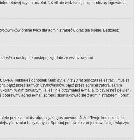
ternetowej czy na uczelni. Jeżeli nie widzisz tej opcji podczas logowania
tkowników online tylko dla administratorów oraz dla siebie. Będziesz
 hasła
a następnie postępuj zgodnie ze wskazówkami.
e COPPA i kliknąłeś odnośnik
Mam mniej niż 13 lat
podczas rejestracji, musisz
kont, bądź przez samych użytkowników, bądź przez administratora, zanim
cjami w nim zawartymi, a jeśli nie otrzymałeś e-maila, to czy jesteś pewien,
ś poprawmy adres e-mail spróbuj skontaktować się z administratorem Forum.
ięte przez administratora z jakiegoś powodu. Jeżeli Twoje konto zostało
iejszyć rozmiar bazy danych. Spróbuj ponownie zarejestrować się i włączyć