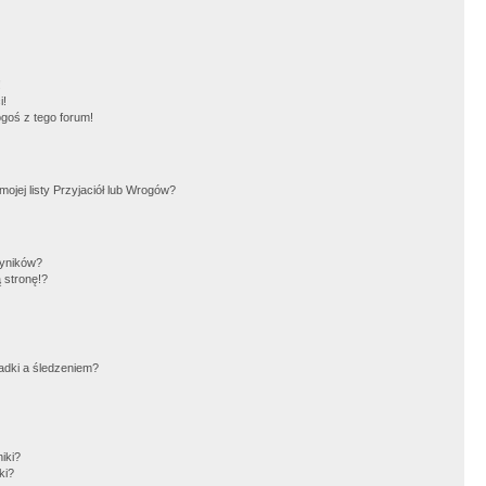
!
i!
goś z tego forum!
jej listy Przyjaciół lub Wrogów?
wyników?
 stronę!?
adki a śledzeniem?
iki?
ki?