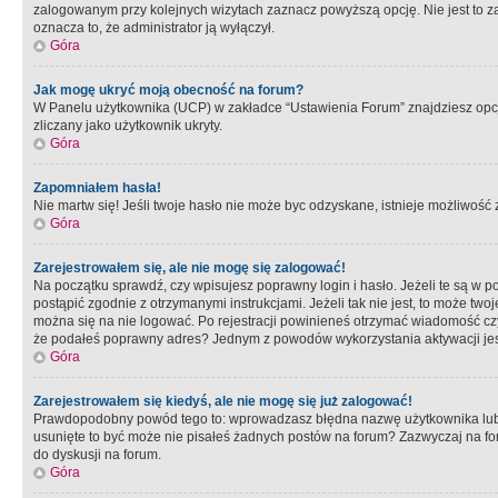
zalogowanym przy kolejnych wizytach zaznacz powyższą opcję. Nie jest to zal
oznacza to, że administrator ją wyłączył.
Góra
Jak mogę ukryć moją obecność na forum?
W Panelu użytkownika (UCP) w zakładce “Ustawienia Forum” znajdziesz opcję 
zliczany jako użytkownik ukryty.
Góra
Zapomniałem hasła!
Nie martw się! Jeśli twoje hasło nie może byc odzyskane, istnieje możliwość z
Góra
Zarejestrowałem się, ale nie mogę się zalogować!
Na początku sprawdź, czy wpisujesz poprawny login i hasło. Jeżeli te są w 
postąpić zgodnie z otrzymanymi instrukcjami. Jeżeli tak nie jest, to może 
można się na nie logować. Po rejestracji powinieneś otrzymać wiadomość czy 
że podałeś poprawny adres? Jednym z powodów wykorzystania aktywacji je
Góra
Zarejestrowałem się kiedyś, ale nie mogę się już zalogować!
Prawdopodobny powód tego to: wprowadzasz błędna nazwę użytkownika lub hasł
usunięte to być może nie pisałeś żadnych postów na forum? Zazwyczaj na fo
do dyskusji na forum.
Góra