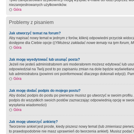
Tylko zarejestrowani użytkownicy mogą wysyłać e-maile do ludzi poprzez wbu
niezarejestrowanych użytkowników.
Góra
Problemy z pisaniem
Jak utworzyć temat na forum?
Aby napisać nowy temat w jednym z forów, kliknij odpowiedni przycisk widoc
dostępne dla Ciebie opcje ((
YMożesz zakładać nowe tematy na tym forum, Mo
Góra
Jak mogę wyedytować lub usunąć posta?
Jeżeli nie jesteś administratorem ani moderatorem możesz edytować lub usuwać
odpowiedział na Twój post to po zapisaniu zmian na dole będzie wyświetlana 
lub administratora (powinni oni poinformować dlaczego dokonali edycji). Pam
Góra
Jak mogę dodać podpis do mojego postu?
Aby dodać podpis do postu po pierwsze musisz go utworzyć w swoim profilu.
podpis do wszystkich swoich postów zaznaczając odpowiednią opcję w swoi
wysyłania wiadomości)
Góra
Jak mogę utworzyć ankietę?
Tworzenie ankiet jest proste, kiedy piszesz nowy temat (lub zmieniasz pier
to prawdopodobnie nie masz uprawnień do tworzenia ankiet). Musisz podać tyt