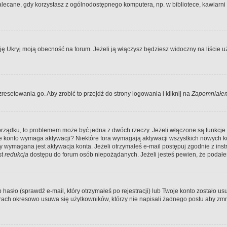
ecane, gdy korzystasz z ogólnodostępnego komputera, np. w bibliotece, kawiarni in
Ukryj moją obecność na forum. Jeżeli ją włączysz będziesz widoczny na liście uży
resetowania go. Aby zrobić to przejdź do strony logowania i kliknij na
Zapomniałem
porządku, to problemem może być jedna z dwóch rzeczy. Jeżeli włączone są funkcj
twoje konto wymaga aktywacji? Niektóre fora wymagają aktywacji wszystkich nowych 
wymagana jest aktywacja konta. Jeżeli otrzymałeś e-mail postępuj zgodnie z instruk
st
redukcja
dostępu do forum osób niepożądanych. Jeżeli jesteś pewien, że podałe
o (sprawdź e-mail, który otrzymałeś po rejestracji) lub Twoje konto zostało usun
rach okresowo usuwa się użytkowników, którzy nie napisali żadnego postu aby zmn