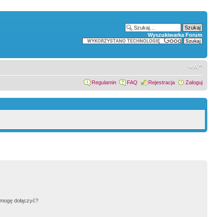
Wyszukiwarka Forum
Regulamin
FAQ
Rejestracja
Zaloguj
h mogę dołączyć?