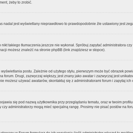
ment, żeby to zrobić.
zas nadal jest wyświetlany nieprawdłowo to prawdopodobnie źle ustawiony jest zega
ikt takiego tłumaczenia jeszcze nie wykonał. Spróbuj zapytać administratora czy m
acji możesz znaleźć na stronie phpBB (link znajdziesz w stopce).
 wyświetlania postu. Zależnie od użytego stylu, pierwszym może być obrazek pow
 na forum. Drugi, zazwyczaj większy, jest znany jako awatar i zazwyczaj jest unik
ie możesz używać awatarów, skontaktuj się z administratorami forum i zapytaj ich 
pojawia się pod nazwą użytkownika przy przeglądaniu tematu, oraz w twoim profilu
zy czy administratorzy mogą mieć specjalną rangę. Prosimy nie pisać postów na for