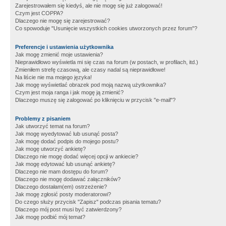
Zarejestrowałem się kiedyś, ale nie mogę się już zalogować!
Czym jest COPPA?
Dlaczego nie mogę się zarejestrować?
Co spowoduje "Usunięcie wszystkich cookies utworzonych przez forum"?
Preferencje i ustawienia użytkownika
Jak mogę zmienić moje ustawienia?
Nieprawidłowo wyświetla mi się czas na forum (w postach, w profilach, itd.)
Zmieniłem strefę czasową, ale czasy nadal są nieprawidłowe!
Na liście nie ma mojego języka!
Jak mogę wyświetlać obrazek pod moją nazwą użytkownika?
Czym jest moja ranga i jak mogę ją zmienić?
Dlaczego muszę się zalogować po kliknięciu w przycisk "e-mail"?
Problemy z pisaniem
Jak utworzyć temat na forum?
Jak mogę wyedytować lub usunąć posta?
Jak mogę dodać podpis do mojego postu?
Jak mogę utworzyć ankietę?
Dlaczego nie mogę dodać więcej opcji w ankiecie?
Jak mogę edytować lub usunąć ankietę?
Dlaczego nie mam dostępu do forum?
Dlaczego nie mogę dodawać załączników?
Dlaczego dostałam(em) ostrzeżenie?
Jak mogę zgłosić posty moderatorowi?
Do czego służy przycisk "Zapisz" podczas pisania tematu?
Dlaczego mój post musi być zatwierdzony?
Jak mogę podbić mój temat?