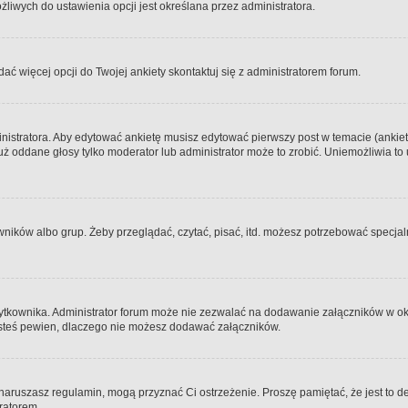
iwych do ustawienia opcji jest określana przez administratora.
dać więcej opcji do Twojej ankiety skontaktuj się z administratorem forum.
nistratora. Aby edytować ankietę musisz edytować pierwszy post w temacie (ankieta
y już oddane głosy tylko moderator lub administrator może to zrobić. Uniemożliwia
ków albo grup. Żeby przeglądać, czytać, pisać, itd. możesz potrzebować specjalny
ytkownika. Administrator forum może nie zezwalać na dodawanie załączników w o
 jesteś pewien, dlaczego nie możesz dodawać załączników.
e naruszasz regulamin, mogą przyznać Ci ostrzeżenie. Proszę pamiętać, że jest to d
tratorem.