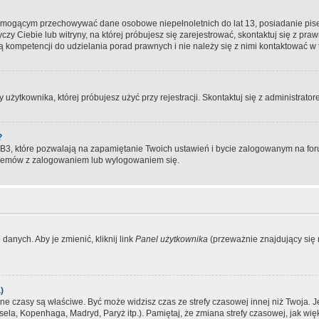
, mogącym przechowywać dane osobowe niepełnoletnich do lat 13, posiadanie pi
yczy Ciebie lub witryny, na której próbujesz się zarejestrować, skontaktuj się z pr
 kompetencji do udzielania porad prawnych i nie należy się z nimi kontaktować w te
użytkownika, której próbujesz użyć przy rejestracji. Skontaktuj się z administrat
?
, które pozwalają na zapamiętanie Twoich ustawień i bycie zalogowanym na forum
blemów z zalogowaniem lub wylogowaniem się.
danych. Aby je zmienić, kliknij link
Panel użytkownika
(przeważnie znajdujący się n
)
czasy są właściwe. Być może widzisz czas ze strefy czasowej innej niż Twoja. Jeże
sela, Kopenhaga, Madryd, Paryż itp.). Pamiętaj, że zmiana strefy czasowej, jak 