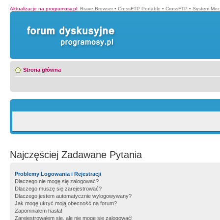
Aktualizacje na programosy.pl
:
Brave Browser
•
CrossFTP Portable
•
CrossFTP
•
System Mec
Strona główna
Najczęściej Zadawane Pytania
Problemy Logowania i Rejestracji
Dlaczego nie mogę się zalogować?
Dlaczego muszę się zarejestrować?
Dlaczego jestem automatycznie wylogowywany?
Jak mogę ukryć moją obecność na forum?
Zapomniałem hasła!
Zarejestrowałem się, ale nie mogę się zalogować!