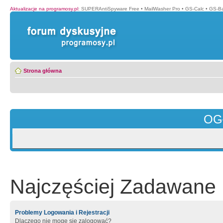
Aktualizacje na programosy.pl
:
SUPERAntiSpyware Free
•
MailWasher Pro
•
GS-Calc
•
GS-B
Strona główna
OG
Najczęściej Zadawane 
Problemy Logowania i Rejestracji
Dlaczego nie mogę się zalogować?