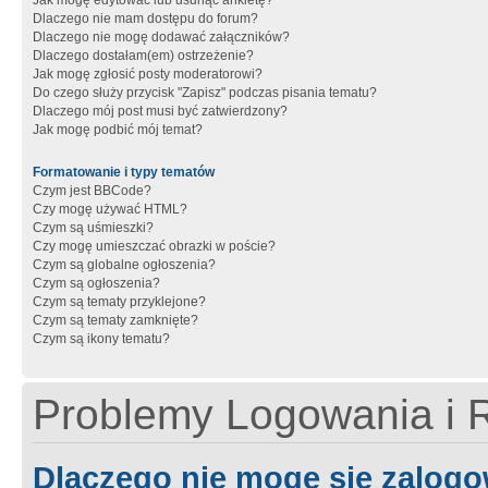
Jak mogę edytować lub usunąć ankietę?
Dlaczego nie mam dostępu do forum?
Dlaczego nie mogę dodawać załączników?
Dlaczego dostałam(em) ostrzeżenie?
Jak mogę zgłosić posty moderatorowi?
Do czego służy przycisk "Zapisz" podczas pisania tematu?
Dlaczego mój post musi być zatwierdzony?
Jak mogę podbić mój temat?
Formatowanie i typy tematów
Czym jest BBCode?
Czy mogę używać HTML?
Czym są uśmieszki?
Czy mogę umieszczać obrazki w poście?
Czym są globalne ogłoszenia?
Czym są ogłoszenia?
Czym są tematy przyklejone?
Czym są tematy zamknięte?
Czym są ikony tematu?
Problemy Logowania i R
Dlaczego nie mogę się zalog