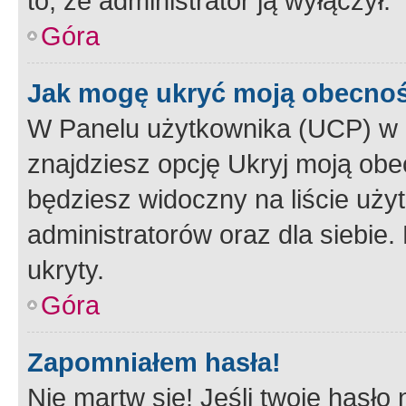
to, że administrator ją wyłączył.
Góra
Jak mogę ukryć moją obecno
W Panelu użytkownika (UCP) w 
znajdziesz opcję Ukryj moją obe
będziesz widoczny na liście użyt
administratorów oraz dla siebie.
ukryty.
Góra
Zapomniałem hasła!
Nie martw się! Jeśli twoje hasło