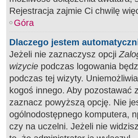
Rejestracja zajmie Ci chwilę wi
Góra
Dlaczego jestem automatycz
Jeżeli nie zaznaczysz opcji
Zalo
wizycie
podczas logowania będzi
podczas tej wizyty. Uniemożliwi
kogoś innego. Aby pozostawać 
zaznacz powyższą opcję. Nie jes
ogólnodostępnego komputera, np.
czy na uczelni. Jeżeli nie widzi