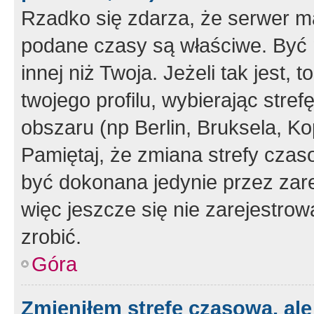
Rzadko się zdarza, że serwer m
podane czasy są właściwe. Być 
innej niż Twoja. Jeżeli tak jest,
twojego profilu, wybierając str
obszaru (np Berlin, Bruksela, Ko
Pamiętaj, że zmiana strefy czas
być dokonana jedynie przez zar
więc jeszcze się nie zarejestrow
zrobić.
Góra
Zmieniłem strefę czasową, ale