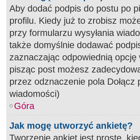
Aby dodać podpis do postu po 
profilu. Kiedy już to zrobisz m
przy formularzu wysyłania wiad
także domyślnie dodawać podpi
zaznaczając odpowiednią opcję 
pisząc post możesz zadecydowa
przez odznaczenie pola Dołącz 
wiadomości)
Góra
Jak mogę utworzyć ankietę?
Tworzenie ankiet jest proste, ki