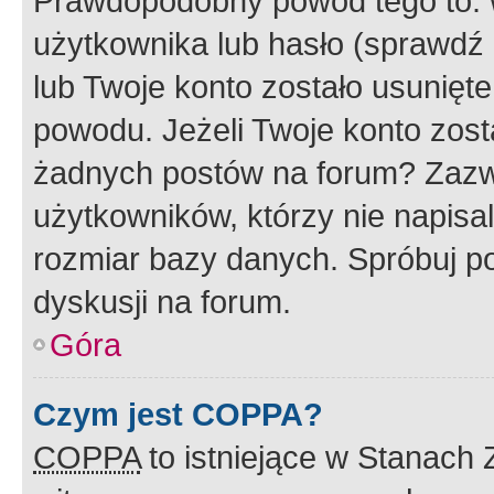
Prawdopodobny powód tego to:
użytkownika lub hasło (sprawdź e
lub Twoje konto zostało usunięte
powodu. Jeżeli Twoje konto zost
żadnych postów na forum? Zazw
użytkowników, którzy nie napisa
rozmiar bazy danych. Spróbuj po
dyskusji na forum.
Góra
Czym jest COPPA?
COPPA
to istniejące w Stanach