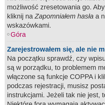
możliwość zresetowania go. Aby 
kliknij na
Zapomniałem hasła
a n
wskazówkami.
Góra
Zarejestrowałem się, ale nie 
Na początku sprawdź, czy wpisuj
są w porządku, to problemem mo
włączone są funkcje COPPA i kl
podczas rejestracji, musisz pos
instrukcjami. Jeżeli tak nie jes
Niektóre fora wymagają aktywac