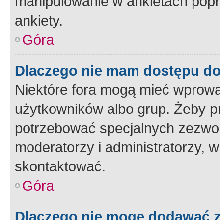
manipulowanie w ankietach popr
ankiety.
Góra
Dlaczego nie mam dostępu d
Niektóre fora mogą mieć wprowa
użytkowników albo grup. Żeby pr
potrzebować specjalnych zezwole
moderatorzy i administratorzy, w
skontaktować.
Góra
Dlaczego nie mogę dodawać 