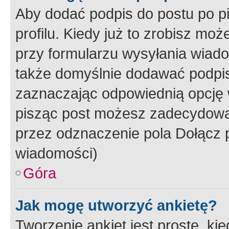
Aby dodać podpis do postu po 
profilu. Kiedy już to zrobisz m
przy formularzu wysyłania wiad
także domyślnie dodawać podpi
zaznaczając odpowiednią opcję 
pisząc post możesz zadecydowa
przez odznaczenie pola Dołącz 
wiadomości)
Góra
Jak mogę utworzyć ankietę?
Tworzenie ankiet jest proste, ki