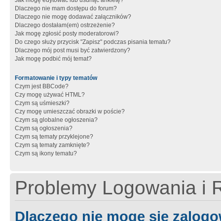
Jak mogę edytować lub usunąć ankietę?
Dlaczego nie mam dostępu do forum?
Dlaczego nie mogę dodawać załączników?
Dlaczego dostałam(em) ostrzeżenie?
Jak mogę zgłosić posty moderatorowi?
Do czego służy przycisk "Zapisz" podczas pisania tematu?
Dlaczego mój post musi być zatwierdzony?
Jak mogę podbić mój temat?
Formatowanie i typy tematów
Czym jest BBCode?
Czy mogę używać HTML?
Czym są uśmieszki?
Czy mogę umieszczać obrazki w poście?
Czym są globalne ogłoszenia?
Czym są ogłoszenia?
Czym są tematy przyklejone?
Czym są tematy zamknięte?
Czym są ikony tematu?
Problemy Logowania i R
Dlaczego nie mogę się zalog