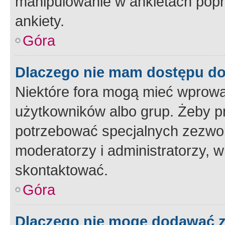
manipulowanie w ankietach popr
ankiety.
Góra
Dlaczego nie mam dostępu d
Niektóre fora mogą mieć wprowa
użytkowników albo grup. Żeby pr
potrzebować specjalnych zezwole
moderatorzy i administratorzy, w
skontaktować.
Góra
Dlaczego nie mogę dodawać 