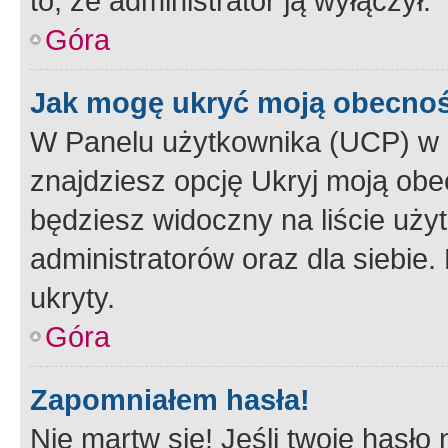
to, że administrator ją wyłączył.
Góra
Jak mogę ukryć moją obecno
W Panelu użytkownika (UCP) w 
znajdziesz opcję Ukryj moją obe
będziesz widoczny na liście użyt
administratorów oraz dla siebie.
ukryty.
Góra
Zapomniałem hasła!
Nie martw się! Jeśli twoje hasło