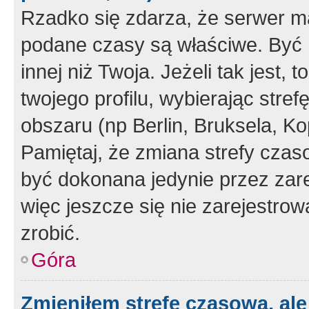
Rzadko się zdarza, że serwer m
podane czasy są właściwe. Być 
innej niż Twoja. Jeżeli tak jest,
twojego profilu, wybierając str
obszaru (np Berlin, Bruksela, Ko
Pamiętaj, że zmiana strefy czas
być dokonana jedynie przez zar
więc jeszcze się nie zarejestrow
zrobić.
Góra
Zmieniłem strefę czasową, ale