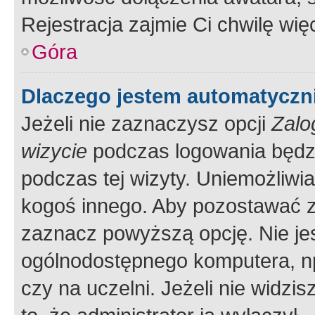
Rejestracja zajmie Ci chwilę wi
Góra
Dlaczego jestem automatycz
Jeżeli nie zaznaczysz opcji
Zalo
wizycie
podczas logowania będzi
podczas tej wizyty. Uniemożliwi
kogoś innego. Aby pozostawać 
zaznacz powyższą opcję. Nie jes
ogólnodostępnego komputera, np.
czy na uczelni. Jeżeli nie widzi