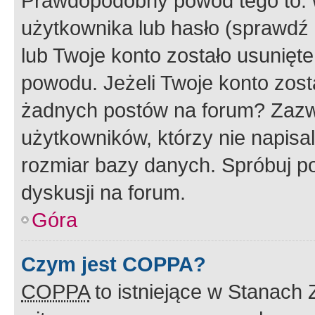
Prawdopodobny powód tego to:
użytkownika lub hasło (sprawdź e
lub Twoje konto zostało usunięte
powodu. Jeżeli Twoje konto zost
żadnych postów na forum? Zazw
użytkowników, którzy nie napisa
rozmiar bazy danych. Spróbuj po
dyskusji na forum.
Góra
Czym jest COPPA?
COPPA
to istniejące w Stanach