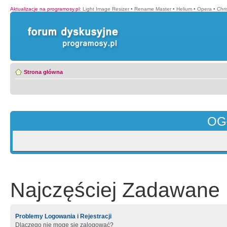
Aktualizacje na programosy.pl
:
Light Image Resizer
•
Rename Master
•
Helium
•
Opera
•
Chr
Strona główna
OG
Najczęściej Zadawane 
Problemy Logowania i Rejestracji
Dlaczego nie mogę się zalogować?