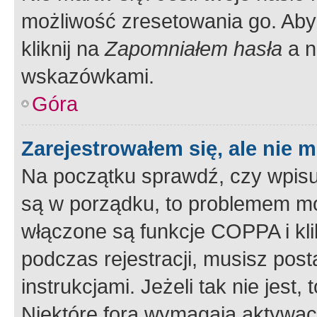
możliwość zresetowania go. Aby 
kliknij na
Zapomniałem hasła
a n
wskazówkami.
Góra
Zarejestrowałem się, ale nie 
Na początku sprawdź, czy wpisuj
są w porządku, to problemem mo
włączone są funkcje COPPA i kl
podczas rejestracji, musisz pos
instrukcjami. Jeżeli tak nie jes
Niektóre fora wymagają aktywac