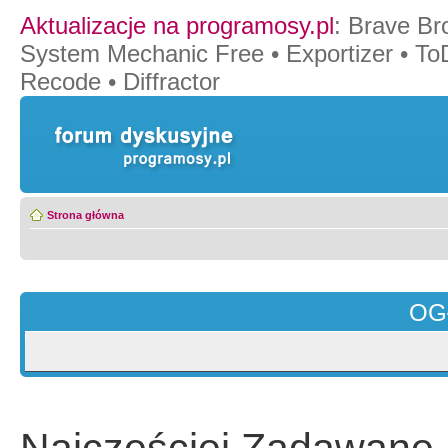
Aktualizacje na programosy.pl
:
Brave Br
System Mechanic Free
•
Exportizer
•
To
Recode
•
Diffractor
Strona główna
OG