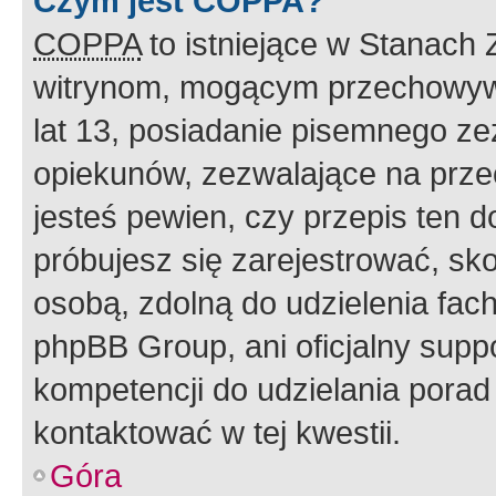
Czym jest COPPA?
COPPA
to istniejące w Stanach
witrynom, mogącym przechowywa
lat 13, posiadanie pisemnego z
opiekunów, zezwalające na przec
jesteś pewien, czy przepis ten do
próbujesz się zarejestrować, sko
osobą, zdolną do udzielenia fac
phpBB Group, ani oficjalny supp
kompetencji do udzielania porad 
kontaktować w tej kwestii.
Góra