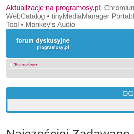
Aktualizacje na programosy.pl
:
Chromiu
WebCatalog
•
tinyMediaManager Portab
Tool
•
Monkey′s Audio
Strona główna
OG