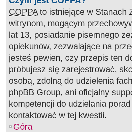
Czym jest COPPA?
COPPA
to istniejące w Stanach
witrynom, mogącym przechowywa
lat 13, posiadanie pisemnego z
opiekunów, zezwalające na przec
jesteś pewien, czy przepis ten do
próbujesz się zarejestrować, sko
osobą, zdolną do udzielenia fac
phpBB Group, ani oficjalny supp
kompetencji do udzielania porad 
kontaktować w tej kwestii.
Góra