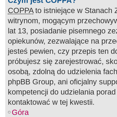
Czym jest COPPA?
COPPA
to istniejące w Stanach
witrynom, mogącym przechowywa
lat 13, posiadanie pisemnego z
opiekunów, zezwalające na przec
jesteś pewien, czy przepis ten do
próbujesz się zarejestrować, sko
osobą, zdolną do udzielenia fac
phpBB Group, ani oficjalny supp
kompetencji do udzielania porad 
kontaktować w tej kwestii.
Góra