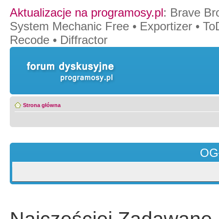
Aktualizacje na programosy.pl
:
Brave Br
System Mechanic Free
•
Exportizer
•
To
Recode
•
Diffractor
Strona główna
OG