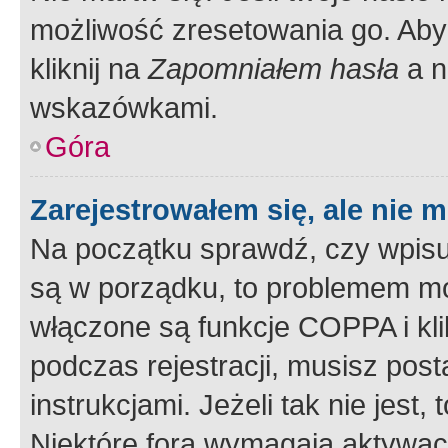
możliwość zresetowania go. Aby 
kliknij na
Zapomniałem hasła
a n
wskazówkami.
Góra
Zarejestrowałem się, ale nie 
Na początku sprawdź, czy wpisuj
są w porządku, to problemem mo
włączone są funkcje COPPA i kl
podczas rejestracji, musisz pos
instrukcjami. Jeżeli tak nie jes
Niektóre fora wymagają aktywac