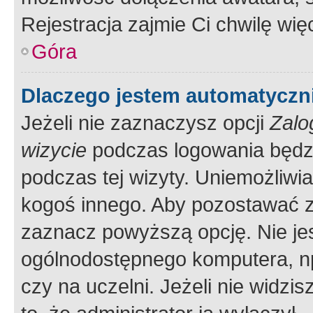
Rejestracja zajmie Ci chwilę wi
Góra
Dlaczego jestem automatycz
Jeżeli nie zaznaczysz opcji
Zalo
wizycie
podczas logowania będzi
podczas tej wizyty. Uniemożliwi
kogoś innego. Aby pozostawać 
zaznacz powyższą opcję. Nie jes
ogólnodostępnego komputera, np.
czy na uczelni. Jeżeli nie widzi