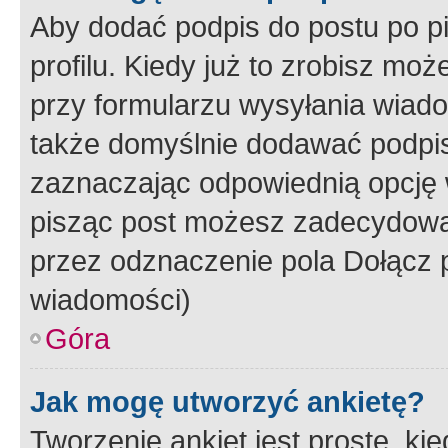
Aby dodać podpis do postu po 
profilu. Kiedy już to zrobisz m
przy formularzu wysyłania wiad
także domyślnie dodawać podpi
zaznaczając odpowiednią opcję 
pisząc post możesz zadecydowa
przez odznaczenie pola Dołącz 
wiadomości)
Góra
Jak mogę utworzyć ankietę?
Tworzenie ankiet jest proste, ki