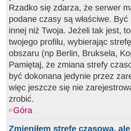
Rzadko się zdarza, że serwer m
podane czasy są właściwe. Być 
innej niż Twoja. Jeżeli tak jest,
twojego profilu, wybierając str
obszaru (np Berlin, Bruksela, Ko
Pamiętaj, że zmiana strefy czas
być dokonana jedynie przez zar
więc jeszcze się nie zarejestrow
zrobić.
Góra
Zmieniłem strefę czasową, ale