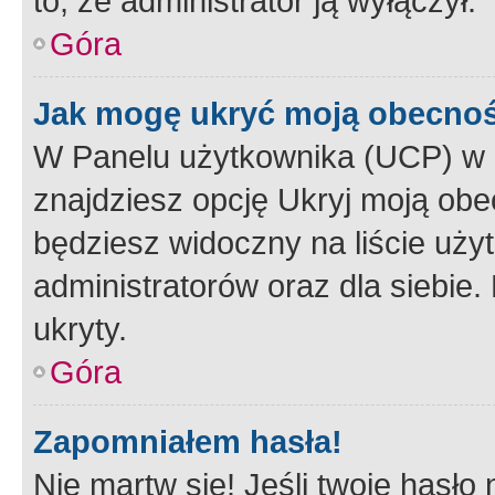
to, że administrator ją wyłączył.
Góra
Jak mogę ukryć moją obecno
W Panelu użytkownika (UCP) w 
znajdziesz opcję Ukryj moją obe
będziesz widoczny na liście użyt
administratorów oraz dla siebie.
ukryty.
Góra
Zapomniałem hasła!
Nie martw się! Jeśli twoje hasło