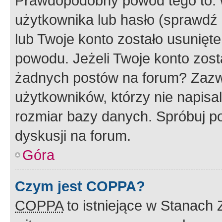
Prawdopodobny powód tego to:
użytkownika lub hasło (sprawdź e
lub Twoje konto zostało usunięte
powodu. Jeżeli Twoje konto zost
żadnych postów na forum? Zazw
użytkowników, którzy nie napisa
rozmiar bazy danych. Spróbuj po
dyskusji na forum.
Góra
Czym jest COPPA?
COPPA
to istniejące w Stanach