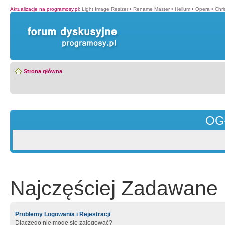
Aktualizacje na programosy.pl
:
Light Image Resizer
•
Rename Master
•
Helium
•
Opera
•
Chr
Strona główna
OG
Najczęściej Zadawane 
Problemy Logowania i Rejestracji
Dlaczego nie mogę się zalogować?