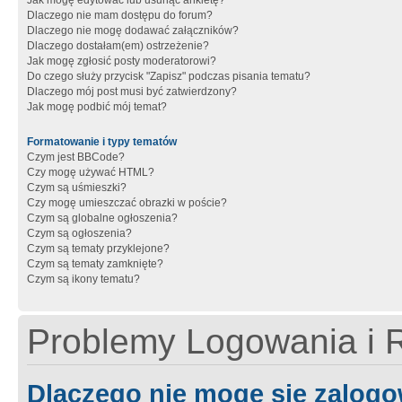
Jak mogę edytować lub usunąć ankietę?
Dlaczego nie mam dostępu do forum?
Dlaczego nie mogę dodawać załączników?
Dlaczego dostałam(em) ostrzeżenie?
Jak mogę zgłosić posty moderatorowi?
Do czego służy przycisk "Zapisz" podczas pisania tematu?
Dlaczego mój post musi być zatwierdzony?
Jak mogę podbić mój temat?
Formatowanie i typy tematów
Czym jest BBCode?
Czy mogę używać HTML?
Czym są uśmieszki?
Czy mogę umieszczać obrazki w poście?
Czym są globalne ogłoszenia?
Czym są ogłoszenia?
Czym są tematy przyklejone?
Czym są tematy zamknięte?
Czym są ikony tematu?
Problemy Logowania i R
Dlaczego nie mogę się zalog