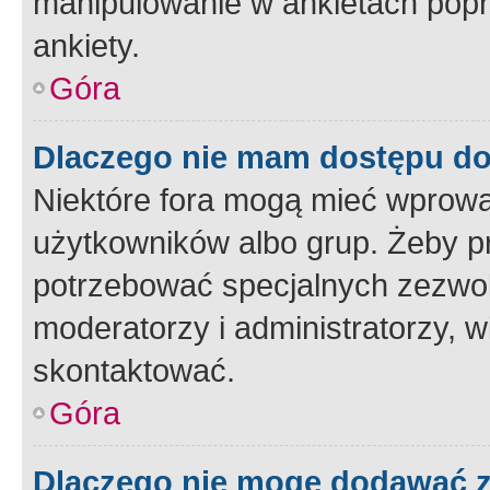
manipulowanie w ankietach popr
ankiety.
Góra
Dlaczego nie mam dostępu d
Niektóre fora mogą mieć wprowa
użytkowników albo grup. Żeby pr
potrzebować specjalnych zezwole
moderatorzy i administratorzy, w
skontaktować.
Góra
Dlaczego nie mogę dodawać 