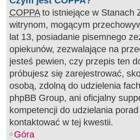
Czym jest COPPA?
COPPA
to istniejące w Stanach
witrynom, mogącym przechowywa
lat 13, posiadanie pisemnego z
opiekunów, zezwalające na przec
jesteś pewien, czy przepis ten do
próbujesz się zarejestrować, sko
osobą, zdolną do udzielenia fac
phpBB Group, ani oficjalny supp
kompetencji do udzielania porad 
kontaktować w tej kwestii.
Góra