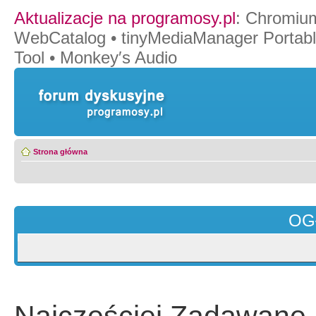
Aktualizacje na programosy.pl
:
Chromiu
WebCatalog
•
tinyMediaManager Portab
Tool
•
Monkey′s Audio
Strona główna
OG