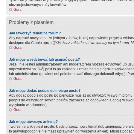
Tylko zarejestrowani użytkownicy mogą wysyłać e-maile do ludzi poprzez wbu
niezarejestrowanych użytkowników.
Góra
Problemy z pisaniem
Jak utworzyć temat na forum?
Aby napisać nowy temat w jednym z forów, kliknij odpowiedni przycisk widoc
dostępne dla Ciebie opcje ((
YMożesz zakładać nowe tematy na tym forum, Mo
Góra
Jak mogę wyedytować lub usunąć posta?
Jeżeli nie jesteś administratorem ani moderatorem możesz edytować lub usuwać
odpowiedział na Twój post to po zapisaniu zmian na dole będzie wyświetlana 
lub administratora (powinni oni poinformować dlaczego dokonali edycji). Pam
Góra
Jak mogę dodać podpis do mojego postu?
Aby dodać podpis do postu po pierwsze musisz go utworzyć w swoim profilu.
podpis do wszystkich swoich postów zaznaczając odpowiednią opcję w swoi
wysyłania wiadomości)
Góra
Jak mogę utworzyć ankietę?
Tworzenie ankiet jest proste, kiedy piszesz nowy temat (lub zmieniasz pier
to prawdopodobnie nie masz uprawnień do tworzenia ankiet). Musisz podać tyt