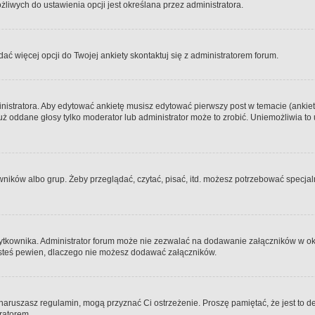
iwych do ustawienia opcji jest określana przez administratora.
dać więcej opcji do Twojej ankiety skontaktuj się z administratorem forum.
nistratora. Aby edytować ankietę musisz edytować pierwszy post w temacie (ankieta
y już oddane głosy tylko moderator lub administrator może to zrobić. Uniemożliwia
ków albo grup. Żeby przeglądać, czytać, pisać, itd. możesz potrzebować specjalny
ytkownika. Administrator forum może nie zezwalać na dodawanie załączników w o
 jesteś pewien, dlaczego nie możesz dodawać załączników.
e naruszasz regulamin, mogą przyznać Ci ostrzeżenie. Proszę pamiętać, że jest to d
tratorem.