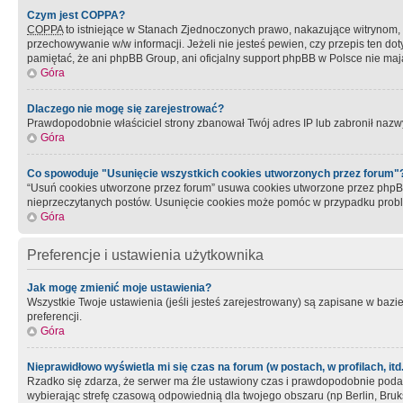
Czym jest COPPA?
COPPA
to istniejące w Stanach Zjednoczonych prawo, nakazujące witrynom
przechowywanie w/w informacji. Jeżeli nie jesteś pewien, czy przepis ten dot
pamiętać, że ani phpBB Group, ani oficjalny support phpBB w Polsce nie mają
Góra
Dlaczego nie mogę się zarejestrować?
Prawdopodobnie właściciel strony zbanował Twój adres IP lub zabronił nazwy 
Góra
Co spowoduje "Usunięcie wszystkich cookies utworzonych przez forum"
“Usuń cookies utworzone przez forum” usuwa cookies utworzone przez phpBB3
nieprzeczytanych postów. Usunięcie cookies może pomóc w przypadku pro
Góra
Preferencje i ustawienia użytkownika
Jak mogę zmienić moje ustawienia?
Wszystkie Twoje ustawienia (jeśli jesteś zarejestrowany) są zapisane w bazie 
preferencji.
Góra
Nieprawidłowo wyświetla mi się czas na forum (w postach, w profilach, itd.
Rzadko się zdarza, że serwer ma źle ustawiony czas i prawdopodobnie podane 
wybierając strefę czasową odpowiednią dla twojego obszaru (np Berlin, Bruk