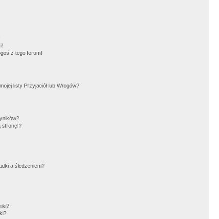
!
i!
goś z tego forum!
jej listy Przyjaciół lub Wrogów?
wyników?
 stronę!?
adki a śledzeniem?
iki?
ki?