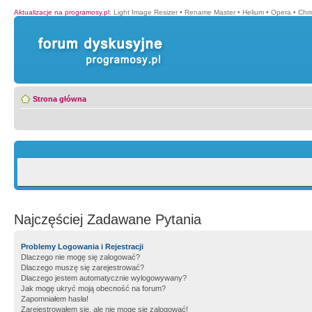
Aktualizacje na programosy.pl
:
Light Image Resizer
•
Rename Master
•
Helium
•
Opera
•
Chr
Strona główna
Najczęściej Zadawane Pytania
Problemy Logowania i Rejestracji
Dlaczego nie mogę się zalogować?
Dlaczego muszę się zarejestrować?
Dlaczego jestem automatycznie wylogowywany?
Jak mogę ukryć moją obecność na forum?
Zapomniałem hasła!
Zarejestrowałem się, ale nie mogę się zalogować!