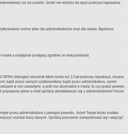
ternetowej czy na uczelni. Jeżeli nie widzisz tej opcji podczas logowania
tkowników online tylko dla administratorów oraz dla siebie. Będziesz
 hasła
a następnie postępuj zgodnie ze wskazówkami.
e COPPA i kliknąłeś odnośnik
Mam mniej niż 13 lat
podczas rejestracji, musisz
kont, bądź przez samych użytkowników, bądź przez administratora, zanim
cjami w nim zawartymi, a jeśli nie otrzymałeś e-maila, to czy jesteś pewien,
ś poprawmy adres e-mail spróbuj skontaktować się z administratorem Forum.
ięte przez administratora z jakiegoś powodu. Jeżeli Twoje konto zostało
iejszyć rozmiar bazy danych. Spróbuj ponownie zarejestrować się i włączyć