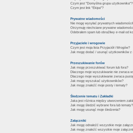
Czym jest "Domyślna grupa użytkownika"?
Czym jest link "Ekipa"?
Prywatne wiadomości
Nie mogę wysyłać prywatnych wiadomości
Otrzymuję niechciane prywatne wiadomośc
Odebrałem spam lub obraźliwy e-mail od ko
Przyjaciele i wrogowie
Czym jest moja lista Przyjaciół i Wrogów?
Jak mogę dodać / usunąć użytkowników z mo
Przeszukiwanie forów
Jak mogę przeszukiwać forum lub fora?
Dlaczego moje wyszukiwanie nie zwraca 
Dlaczego moje wyszukiwanie zwraca pustą
Jak mogę wyszukać użytkowników?
Jak mogę znaleźć moje posty i tematy?
Śledzenie tematu i Zakładki
Jaka jest różnica między utworzeniem zakł
Jak mogę śledzić wybrane fora lub tematy?
Jak mogę usunąć moje śledzenia?
Załączniki
Jak mogę odnaleźć wszystkie moje załączn
Jak mogę znaleźć wszystkie moje załączni