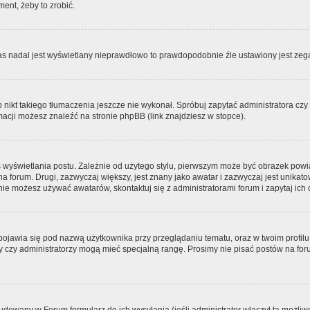
ment, żeby to zrobić.
zas nadal jest wyświetlany nieprawdłowo to prawdopodobnie źle ustawiony jest zega
ikt takiego tłumaczenia jeszcze nie wykonał. Spróbuj zapytać administratora czy m
acji możesz znaleźć na stronie phpBB (link znajdziesz w stopce).
 wyświetlania postu. Zależnie od użytego stylu, pierwszym może być obrazek pow
 na forum. Drugi, zazwyczaj większy, jest znany jako awatar i zazwyczaj jest unik
ie możesz używać awatarów, skontaktuj się z administratorami forum i zapytaj ich 
pojawia się pod nazwą użytkownika przy przeglądaniu tematu, oraz w twoim profilu
zy czy administratorzy mogą mieć specjalną rangę. Prosimy nie pisać postów na for