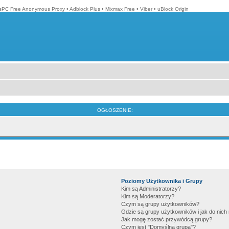
isPC Free Anonymous Proxy
•
Adblock Plus
•
Mixmax Free
•
Viber
•
uBlock Origin
OGŁOSZENIE:
Poziomy Użytkownika i Grupy
Kim są Administratorzy?
Kim są Moderatorzy?
Czym są grupy użytkowników?
Gdzie są grupy użytkowników i jak do nic
Jak mogę zostać przywódcą grupy?
Czym jest "Domyślna grupa"?