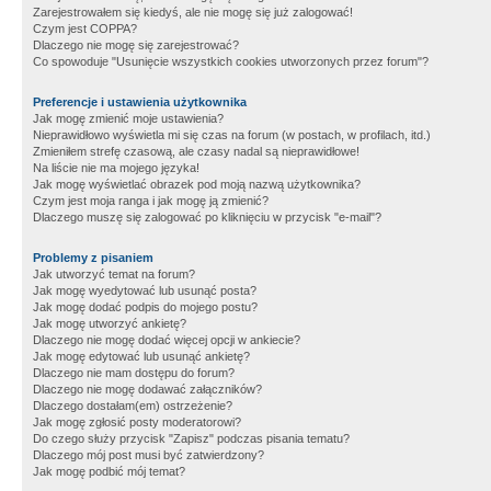
Zarejestrowałem się kiedyś, ale nie mogę się już zalogować!
Czym jest COPPA?
Dlaczego nie mogę się zarejestrować?
Co spowoduje "Usunięcie wszystkich cookies utworzonych przez forum"?
Preferencje i ustawienia użytkownika
Jak mogę zmienić moje ustawienia?
Nieprawidłowo wyświetla mi się czas na forum (w postach, w profilach, itd.)
Zmieniłem strefę czasową, ale czasy nadal są nieprawidłowe!
Na liście nie ma mojego języka!
Jak mogę wyświetlać obrazek pod moją nazwą użytkownika?
Czym jest moja ranga i jak mogę ją zmienić?
Dlaczego muszę się zalogować po kliknięciu w przycisk "e-mail"?
Problemy z pisaniem
Jak utworzyć temat na forum?
Jak mogę wyedytować lub usunąć posta?
Jak mogę dodać podpis do mojego postu?
Jak mogę utworzyć ankietę?
Dlaczego nie mogę dodać więcej opcji w ankiecie?
Jak mogę edytować lub usunąć ankietę?
Dlaczego nie mam dostępu do forum?
Dlaczego nie mogę dodawać załączników?
Dlaczego dostałam(em) ostrzeżenie?
Jak mogę zgłosić posty moderatorowi?
Do czego służy przycisk "Zapisz" podczas pisania tematu?
Dlaczego mój post musi być zatwierdzony?
Jak mogę podbić mój temat?