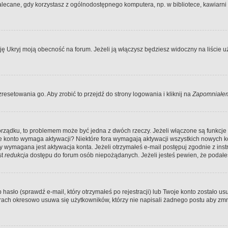
ecane, gdy korzystasz z ogólnodostępnego komputera, np. w bibliotece, kawiarni in
Ukryj moją obecność na forum. Jeżeli ją włączysz będziesz widoczny na liście uży
resetowania go. Aby zrobić to przejdź do strony logowania i kliknij na
Zapomniałem
porządku, to problemem może być jedna z dwóch rzeczy. Jeżeli włączone są funkcj
twoje konto wymaga aktywacji? Niektóre fora wymagają aktywacji wszystkich nowych 
wymagana jest aktywacja konta. Jeżeli otrzymałeś e-mail postępuj zgodnie z instruk
st
redukcja
dostępu do forum osób niepożądanych. Jeżeli jesteś pewien, że podałe
o (sprawdź e-mail, który otrzymałeś po rejestracji) lub Twoje konto zostało usun
rach okresowo usuwa się użytkowników, którzy nie napisali żadnego postu aby zmn