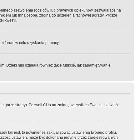
semnego zezwolenia rodziców lub prawnych opiekunów, zezwalające na
awnikiem lub inną osobą, zdolną do udzielenia fachowej porady. Proszę
j kwestii.
orem forum w celu uzyskania pomocy.
. Dzięki nim działają również takie funkcje, jak zapamiętywanie
a górze strony). Pozwoli Ci to na zmianę wszystkich Twoich ustawień i
li tak jest, to powinieneś zaktualizować ustawienia twojego profilu,
większość ustawień, może być dokonana jedynie przez zarejestrowanych