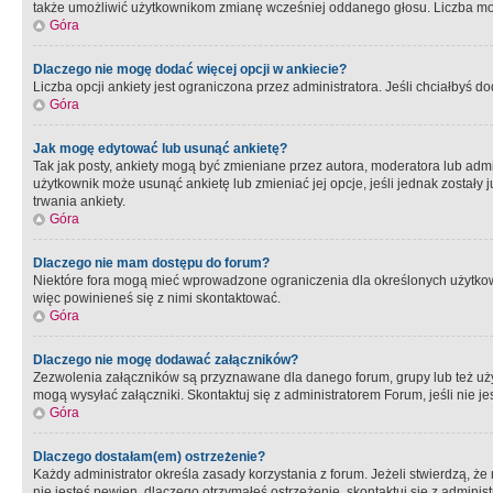
także umożliwić użytkownikom zmianę wcześniej oddanego głosu. Liczba możl
Góra
Dlaczego nie mogę dodać więcej opcji w ankiecie?
Liczba opcji ankiety jest ograniczona przez administratora. Jeśli chciałbyś do
Góra
Jak mogę edytować lub usunąć ankietę?
Tak jak posty, ankiety mogą być zmieniane przez autora, moderatora lub admi
użytkownik może usunąć ankietę lub zmieniać jej opcje, jeśli jednak został
trwania ankiety.
Góra
Dlaczego nie mam dostępu do forum?
Niektóre fora mogą mieć wprowadzone ograniczenia dla określonych użytkowni
więc powinieneś się z nimi skontaktować.
Góra
Dlaczego nie mogę dodawać załączników?
Zezwolenia załączników są przyznawane dla danego forum, grupy lub też uż
mogą wysyłać załączniki. Skontaktuj się z administratorem Forum, jeśli nie
Góra
Dlaczego dostałam(em) ostrzeżenie?
Każdy administrator określa zasady korzystania z forum. Jeżeli stwierdzą, ż
nie jesteś pewien, dlaczego otrzymałeś ostrzeżenie, skontaktuj sie z adminis