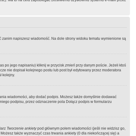
ość). Ma to na celu zapobiegać złośliwemu użytkowniu systemu e-maili przez
ować zanim napiszesz wiadomość. Na dole strony widoku tematu wymienione są
as po jego napisaniu) kliknij w przycisk
zmień
przy danym poście. Jeżeli ktoś
szcze nie dopisał kolejnego postu lub post był edytowany przez moderatora
 kolejny.
łania wiadomości, aby dodać podpis. Możesz także domyślnie dodawać
niego podpisu, przez odznaczenie pola Dołącz podpis w formularzu
larz
Tworzenie ankiety
pod głównym polem wiadomości (jeśli nie widzisz go,
 Możesz także wyznaczyć czas trwania ankiety (0 dla niekończącej się) a