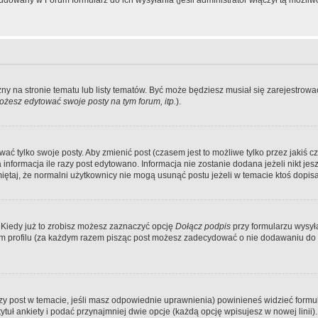
dowany w Forum formularz do ich wysyłania (jeśli administrator włączył tą możliw
zny na stronie tematu lub listy tematów. Być może będziesz musiał się zarejestr
żesz edytować swoje posty na tym forum, itp.
).
 tylko swoje posty. Aby zmienić post (czasem jest to możliwe tylko przez jakiś cz
informacja ile razy post edytowano. Informacja nie zostanie dodana jeżeli nikt je
iętaj, że normalni użytkownicy nie mogą usunąć postu jeżeli w temacie ktoś dopisał
 Kiedy już to zrobisz możesz zaznaczyć opcję
Dołącz podpis
przy formularzu wysy
m profilu (za każdym razem pisząc post możesz zadecydować o nie dodawaniu do 
wszy post w temacie, jeśli masz odpowiednie uprawnienia) powinieneś widzieć formu
uł ankiety i podać przynajmniej dwie opcje (każdą opcję wpisujesz w nowej linii).