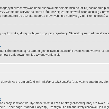
, mogącym przechowywać dane osobowe niepełnoletnich do lat 13, posiadanie pi
yczy Ciebie lub witryny, na której próbujesz się zarejestrować, skontaktuj się z pr
 kompetencji do udzielania porad prawnych i nie należy się z nimi kontaktować w te
użytkownika, której próbujesz użyć przy rejestracji. Skontaktuj się z administrat
?
, które pozwalają na zapamiętanie Twoich ustawień i bycie zalogowanym na forum
blemów z zalogowaniem lub wylogowaniem się.
danych. Aby je zmienić, kliknij link
Panel użytkownika
(przeważnie znajdujący się n
)
czasy są właściwe. Być może widzisz czas ze strefy czasowej innej niż Twoja. Jeże
sela, Kopenhaga, Madryd, Paryż itp.). Pamiętaj, że zmiana strefy czasowej, jak 