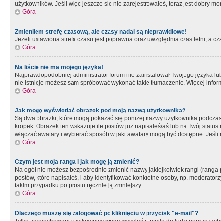
użytkowników. Jeśli więc jeszcze się nie zarejestrowałeś, teraz jest dobry mo
Góra
Zmieniłem strefę czasową, ale czasy nadal są nieprawidłowe!
Jeżeli ustawiona strefa czasu jest poprawna oraz uwzględnia czas letni, a c
Góra
Na liście nie ma mojego języka!
Najprawdopodobniej administrator forum nie zainstalował Twojego języka lub n
nie istnieje możesz sam spróbować wykonać takie tłumaczenie. Więcej inform
Góra
Jak mogę wyświetlać obrazek pod moją nazwą użytkownika?
Są dwa obrazki, które mogą pokazać się poniżej nazwy użytkownika podczas
kropek. Obrazek ten wskazuje ile postów już napisałeś/aś lub na Twój status
włączać awatary i wybierać sposób w jaki awatary mogą być dostępne. Jeśli n
Góra
Czym jest moja ranga i jak mogę ją zmienić?
Na ogół nie możesz bezpośrednio zmienić nazwy jakiejkolwiek rangi (ranga 
postów, które napisałeś, i aby identyfikować konkretne osoby, np. moderator
takim przypadku po prostu ręcznie ją zmniejszy.
Góra
Dlaczego muszę się zalogować po kliknięciu w przycisk "e-mail"?