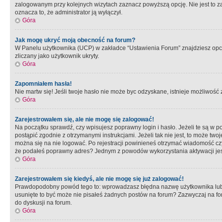
zalogowanym przy kolejnych wizytach zaznacz powyższą opcję. Nie jest to zal
oznacza to, że administrator ją wyłączył.
Góra
Jak mogę ukryć moją obecność na forum?
W Panelu użytkownika (UCP) w zakładce “Ustawienia Forum” znajdziesz opcję 
zliczany jako użytkownik ukryty.
Góra
Zapomniałem hasła!
Nie martw się! Jeśli twoje hasło nie może byc odzyskane, istnieje możliwość z
Góra
Zarejestrowałem się, ale nie mogę się zalogować!
Na początku sprawdź, czy wpisujesz poprawny login i hasło. Jeżeli te są w 
postąpić zgodnie z otrzymanymi instrukcjami. Jeżeli tak nie jest, to może 
można się na nie logować. Po rejestracji powinieneś otrzymać wiadomość czy 
że podałeś poprawny adres? Jednym z powodów wykorzystania aktywacji je
Góra
Zarejestrowałem się kiedyś, ale nie mogę się już zalogować!
Prawdopodobny powód tego to: wprowadzasz błędna nazwę użytkownika lub hasł
usunięte to być może nie pisałeś żadnych postów na forum? Zazwyczaj na fo
do dyskusji na forum.
Góra