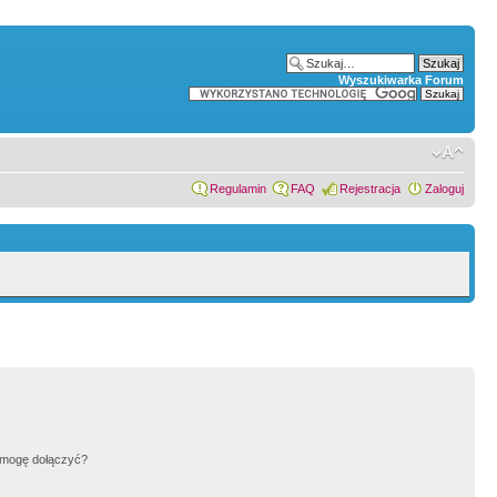
Wyszukiwarka Forum
Regulamin
FAQ
Rejestracja
Zaloguj
h mogę dołączyć?