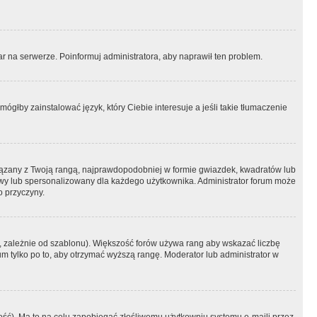
r na serwerze. Poinformuj administratora, aby naprawił ten problem.
ógłby zainstalować język, który Ciebie interesuje a jeśli takie tłumaczenie
iązany z Twoją rangą, najprawdopodobniej w formie gwiazdek, kwadratów lub
atowy lub spersonalizowany dla każdego użytkownika. Administrator forum może
o przyczyny.
, zależnie od szablonu). Większość forów używa rang aby wskazać liczbę
um tylko po to, aby otrzymać wyższą rangę. Moderator lub administrator w