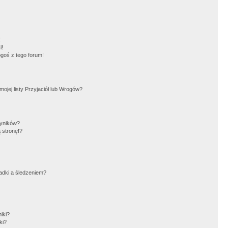
!
i!
goś z tego forum!
jej listy Przyjaciół lub Wrogów?
wyników?
 stronę!?
adki a śledzeniem?
iki?
ki?