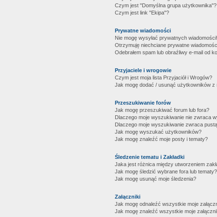
Czym jest "Domyślna grupa użytkownika"?
Czym jest link "Ekipa"?
Prywatne wiadomości
Nie mogę wysyłać prywatnych wiadomości
Otrzymuję niechciane prywatne wiadomośc
Odebrałem spam lub obraźliwy e-mail od ko
Przyjaciele i wrogowie
Czym jest moja lista Przyjaciół i Wrogów?
Jak mogę dodać / usunąć użytkowników z mo
Przeszukiwanie forów
Jak mogę przeszukiwać forum lub fora?
Dlaczego moje wyszukiwanie nie zwraca 
Dlaczego moje wyszukiwanie zwraca pustą
Jak mogę wyszukać użytkowników?
Jak mogę znaleźć moje posty i tematy?
Śledzenie tematu i Zakładki
Jaka jest różnica między utworzeniem zakł
Jak mogę śledzić wybrane fora lub tematy?
Jak mogę usunąć moje śledzenia?
Załączniki
Jak mogę odnaleźć wszystkie moje załączn
Jak mogę znaleźć wszystkie moje załączni