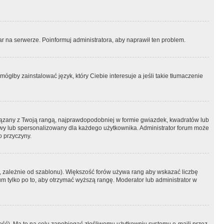
r na serwerze. Poinformuj administratora, aby naprawił ten problem.
ógłby zainstalować język, który Ciebie interesuje a jeśli takie tłumaczenie
iązany z Twoją rangą, najprawdopodobniej w formie gwiazdek, kwadratów lub
atowy lub spersonalizowany dla każdego użytkownika. Administrator forum może
o przyczyny.
, zależnie od szablonu). Większość forów używa rang aby wskazać liczbę
um tylko po to, aby otrzymać wyższą rangę. Moderator lub administrator w