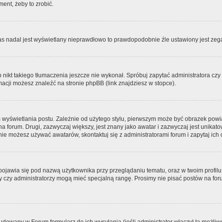
ment, żeby to zrobić.
zas nadal jest wyświetlany nieprawdłowo to prawdopodobnie źle ustawiony jest zega
ikt takiego tłumaczenia jeszcze nie wykonał. Spróbuj zapytać administratora czy m
acji możesz znaleźć na stronie phpBB (link znajdziesz w stopce).
 wyświetlania postu. Zależnie od użytego stylu, pierwszym może być obrazek pow
 na forum. Drugi, zazwyczaj większy, jest znany jako awatar i zazwyczaj jest unik
ie możesz używać awatarów, skontaktuj się z administratorami forum i zapytaj ich 
pojawia się pod nazwą użytkownika przy przeglądaniu tematu, oraz w twoim profilu
zy czy administratorzy mogą mieć specjalną rangę. Prosimy nie pisać postów na for