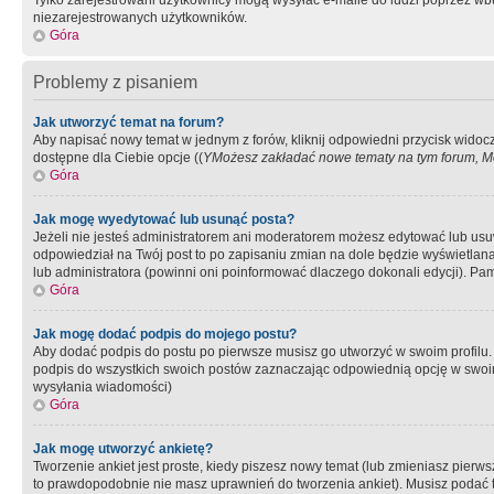
Tylko zarejestrowani użytkownicy mogą wysyłać e-maile do ludzi poprzez wbu
niezarejestrowanych użytkowników.
Góra
Problemy z pisaniem
Jak utworzyć temat na forum?
Aby napisać nowy temat w jednym z forów, kliknij odpowiedni przycisk widoc
dostępne dla Ciebie opcje ((
YMożesz zakładać nowe tematy na tym forum, Mo
Góra
Jak mogę wyedytować lub usunąć posta?
Jeżeli nie jesteś administratorem ani moderatorem możesz edytować lub usuwać
odpowiedział na Twój post to po zapisaniu zmian na dole będzie wyświetlana 
lub administratora (powinni oni poinformować dlaczego dokonali edycji). Pam
Góra
Jak mogę dodać podpis do mojego postu?
Aby dodać podpis do postu po pierwsze musisz go utworzyć w swoim profilu.
podpis do wszystkich swoich postów zaznaczając odpowiednią opcję w swoi
wysyłania wiadomości)
Góra
Jak mogę utworzyć ankietę?
Tworzenie ankiet jest proste, kiedy piszesz nowy temat (lub zmieniasz pier
to prawdopodobnie nie masz uprawnień do tworzenia ankiet). Musisz podać tyt