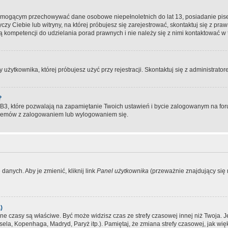
, mogącym przechowywać dane osobowe niepełnoletnich do lat 13, posiadanie pi
yczy Ciebie lub witryny, na której próbujesz się zarejestrować, skontaktuj się z pr
 kompetencji do udzielania porad prawnych i nie należy się z nimi kontaktować w te
użytkownika, której próbujesz użyć przy rejestracji. Skontaktuj się z administrat
?
, które pozwalają na zapamiętanie Twoich ustawień i bycie zalogowanym na forum
blemów z zalogowaniem lub wylogowaniem się.
danych. Aby je zmienić, kliknij link
Panel użytkownika
(przeważnie znajdujący się n
)
czasy są właściwe. Być może widzisz czas ze strefy czasowej innej niż Twoja. Jeże
sela, Kopenhaga, Madryd, Paryż itp.). Pamiętaj, że zmiana strefy czasowej, jak 