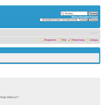
Wyszukiwarka Forum
Regulamin
FAQ
Rejestracja
Zaloguj
h mogę dołączyć?