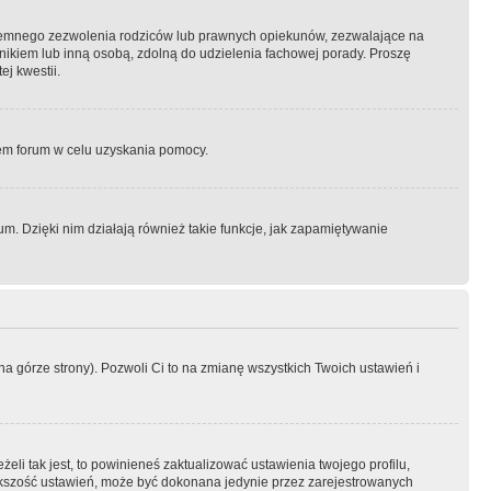
semnego zezwolenia rodziców lub prawnych opiekunów, zezwalające na
awnikiem lub inną osobą, zdolną do udzielenia fachowej porady. Proszę
j kwestii.
orem forum w celu uzyskania pomocy.
. Dzięki nim działają również takie funkcje, jak zapamiętywanie
a górze strony). Pozwoli Ci to na zmianę wszystkich Twoich ustawień i
li tak jest, to powinieneś zaktualizować ustawienia twojego profilu,
większość ustawień, może być dokonana jedynie przez zarejestrowanych