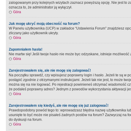
zalogowanym przy kolejnych wizytach zaznacz powyższą opcję. Nie jest to zal
oznacza to, że administrator ją wyłączył.
Góra
Jak mogę ukryć moją obecność na forum?
W Panelu użytkownika (UCP) w zakładce “Ustawienia Forum” znajdziesz opcję 
zliczany jako użytkownik ukryty.
Góra
Zapomniałem hasła!
Nie martw się! Jeśli twoje hasło nie może byc odzyskane, istnieje możliwość z
Góra
Zarejestrowałem się, ale nie mogę się zalogować!
Na początku sprawdź, czy wpisujesz poprawny login i hasło. Jeżeli te są w 
postąpić zgodnie z otrzymanymi instrukcjami. Jeżeli tak nie jest, to może 
można się na nie logować. Po rejestracji powinieneś otrzymać wiadomość czy 
że podałeś poprawny adres? Jednym z powodów wykorzystania aktywacji je
Góra
Zarejestrowałem się kiedyś, ale nie mogę się już zalogować!
Prawdopodobny powód tego to: wprowadzasz błędna nazwę użytkownika lub hasł
usunięte to być może nie pisałeś żadnych postów na forum? Zazwyczaj na fo
do dyskusji na forum.
Góra