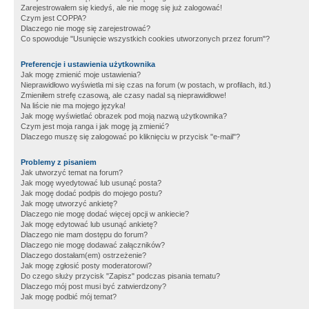
Zarejestrowałem się kiedyś, ale nie mogę się już zalogować!
Czym jest COPPA?
Dlaczego nie mogę się zarejestrować?
Co spowoduje "Usunięcie wszystkich cookies utworzonych przez forum"?
Preferencje i ustawienia użytkownika
Jak mogę zmienić moje ustawienia?
Nieprawidłowo wyświetla mi się czas na forum (w postach, w profilach, itd.)
Zmieniłem strefę czasową, ale czasy nadal są nieprawidłowe!
Na liście nie ma mojego języka!
Jak mogę wyświetlać obrazek pod moją nazwą użytkownika?
Czym jest moja ranga i jak mogę ją zmienić?
Dlaczego muszę się zalogować po kliknięciu w przycisk "e-mail"?
Problemy z pisaniem
Jak utworzyć temat na forum?
Jak mogę wyedytować lub usunąć posta?
Jak mogę dodać podpis do mojego postu?
Jak mogę utworzyć ankietę?
Dlaczego nie mogę dodać więcej opcji w ankiecie?
Jak mogę edytować lub usunąć ankietę?
Dlaczego nie mam dostępu do forum?
Dlaczego nie mogę dodawać załączników?
Dlaczego dostałam(em) ostrzeżenie?
Jak mogę zgłosić posty moderatorowi?
Do czego służy przycisk "Zapisz" podczas pisania tematu?
Dlaczego mój post musi być zatwierdzony?
Jak mogę podbić mój temat?