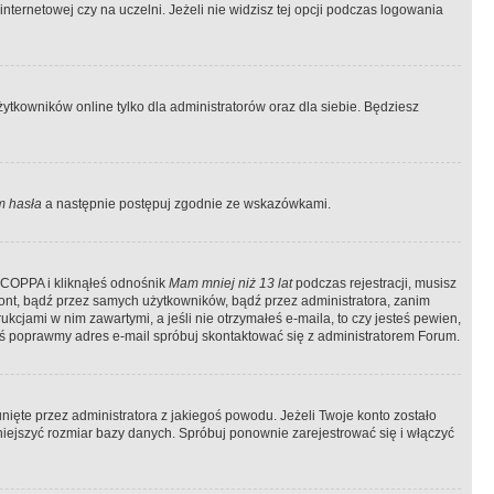
ternetowej czy na uczelni. Jeżeli nie widzisz tej opcji podczas logowania
tkowników online tylko dla administratorów oraz dla siebie. Będziesz
 hasła
a następnie postępuj zgodnie ze wskazówkami.
e COPPA i kliknąłeś odnośnik
Mam mniej niż 13 lat
podczas rejestracji, musisz
kont, bądź przez samych użytkowników, bądź przez administratora, zanim
cjami w nim zawartymi, a jeśli nie otrzymałeś e-maila, to czy jesteś pewien,
ś poprawmy adres e-mail spróbuj skontaktować się z administratorem Forum.
ięte przez administratora z jakiegoś powodu. Jeżeli Twoje konto zostało
iejszyć rozmiar bazy danych. Spróbuj ponownie zarejestrować się i włączyć