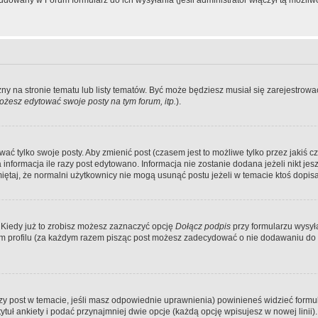
dowany w Forum formularz do ich wysyłania (jeśli administrator włączył tą możliw
zny na stronie tematu lub listy tematów. Być może będziesz musiał się zarejestr
żesz edytować swoje posty na tym forum, itp.
).
 tylko swoje posty. Aby zmienić post (czasem jest to możliwe tylko przez jakiś cz
informacja ile razy post edytowano. Informacja nie zostanie dodana jeżeli nikt je
iętaj, że normalni użytkownicy nie mogą usunąć postu jeżeli w temacie ktoś dopisał
 Kiedy już to zrobisz możesz zaznaczyć opcję
Dołącz podpis
przy formularzu wysy
m profilu (za każdym razem pisząc post możesz zadecydować o nie dodawaniu do 
wszy post w temacie, jeśli masz odpowiednie uprawnienia) powinieneś widzieć formu
uł ankiety i podać przynajmniej dwie opcje (każdą opcję wpisujesz w nowej linii).