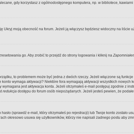
ecane, gdy korzystasz z ogólnodostępnego komputera, np. w bibliotece, kawiarni in
Ukryj moją obecność na forum. Jeżeli ją włączysz będziesz widoczny na liście uży
resetowania go. Aby zrobić to przejdź do strony logowania i kliknij na
Zapomniałem
porządku, to problemem może być jedna z dwóch rzeczy. Jeżeli włączone są funkcj
twoje konto wymaga aktywacji? Niektóre fora wymagają aktywacji wszystkich nowych 
wymagana jest aktywacja konta. Jeżeli otrzymałeś e-mail postępuj zgodnie z instruk
st
redukcja
dostępu do forum osób niepożądanych. Jeżeli jesteś pewien, że podałe
o (sprawdź e-mail, który otrzymałeś po rejestracji) lub Twoje konto zostało usun
rach okresowo usuwa się użytkowników, którzy nie napisali żadnego postu aby zmn