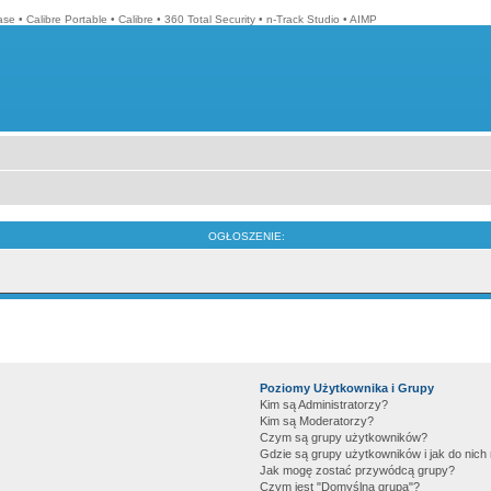
ase
•
Calibre Portable
•
Calibre
•
360 Total Security
•
n-Track Studio
•
AIMP
OGŁOSZENIE:
Poziomy Użytkownika i Grupy
Kim są Administratorzy?
Kim są Moderatorzy?
Czym są grupy użytkowników?
Gdzie są grupy użytkowników i jak do nic
Jak mogę zostać przywódcą grupy?
Czym jest "Domyślna grupa"?