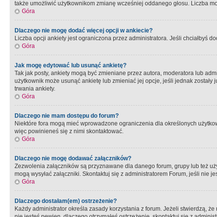
także umożliwić użytkownikom zmianę wcześniej oddanego głosu. Liczba możl
Góra
Dlaczego nie mogę dodać więcej opcji w ankiecie?
Liczba opcji ankiety jest ograniczona przez administratora. Jeśli chciałbyś do
Góra
Jak mogę edytować lub usunąć ankietę?
Tak jak posty, ankiety mogą być zmieniane przez autora, moderatora lub admi
użytkownik może usunąć ankietę lub zmieniać jej opcje, jeśli jednak został
trwania ankiety.
Góra
Dlaczego nie mam dostępu do forum?
Niektóre fora mogą mieć wprowadzone ograniczenia dla określonych użytkowni
więc powinieneś się z nimi skontaktować.
Góra
Dlaczego nie mogę dodawać załączników?
Zezwolenia załączników są przyznawane dla danego forum, grupy lub też uż
mogą wysyłać załączniki. Skontaktuj się z administratorem Forum, jeśli nie
Góra
Dlaczego dostałam(em) ostrzeżenie?
Każdy administrator określa zasady korzystania z forum. Jeżeli stwierdzą, ż
nie jesteś pewien, dlaczego otrzymałeś ostrzeżenie, skontaktuj sie z adminis