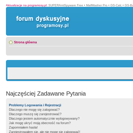
Aktualizacje na programosy.pl
:
SUPERAntiSpyware Free
•
MailWasher Pro
•
GS-Calc
•
GS-B
Strona główna
Najczęściej Zadawane Pytania
Problemy Logowania i Rejestracji
Dlaczego nie mogę się zalogować?
Dlaczego muszę się zarejestrować?
Dlaczego jestem automatycznie wylogowywany?
Jak mogę ukryć moją obecność na forum?
Zapomniałem hasła!
Zarejestrowałem się, ale nie mogę się zalogować!