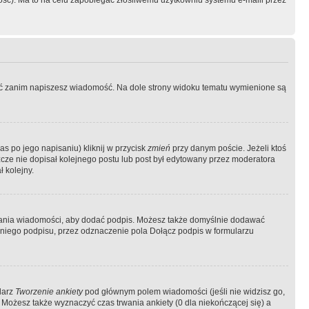
ość). Ma to na celu zapobiegać złośliwemu użytkowniu systemu e-maili przez
ować zanim napiszesz wiadomość. Na dole strony widoku tematu wymienione są
as po jego napisaniu) kliknij w przycisk
zmień
przy danym poście. Jeżeli ktoś
szcze nie dopisał kolejnego postu lub post był edytowany przez moderatora
 kolejny.
łania wiadomości, aby dodać podpis. Możesz także domyślnie dodawać
niego podpisu, przez odznaczenie pola Dołącz podpis w formularzu
larz
Tworzenie ankiety
pod głównym polem wiadomości (jeśli nie widzisz go,
 Możesz także wyznaczyć czas trwania ankiety (0 dla niekończącej się) a