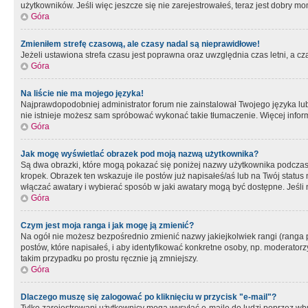
użytkowników. Jeśli więc jeszcze się nie zarejestrowałeś, teraz jest dobry mo
Góra
Zmieniłem strefę czasową, ale czasy nadal są nieprawidłowe!
Jeżeli ustawiona strefa czasu jest poprawna oraz uwzględnia czas letni, a c
Góra
Na liście nie ma mojego języka!
Najprawdopodobniej administrator forum nie zainstalował Twojego języka lub n
nie istnieje możesz sam spróbować wykonać takie tłumaczenie. Więcej inform
Góra
Jak mogę wyświetlać obrazek pod moją nazwą użytkownika?
Są dwa obrazki, które mogą pokazać się poniżej nazwy użytkownika podczas
kropek. Obrazek ten wskazuje ile postów już napisałeś/aś lub na Twój status
włączać awatary i wybierać sposób w jaki awatary mogą być dostępne. Jeśli n
Góra
Czym jest moja ranga i jak mogę ją zmienić?
Na ogół nie możesz bezpośrednio zmienić nazwy jakiejkolwiek rangi (ranga 
postów, które napisałeś, i aby identyfikować konkretne osoby, np. moderator
takim przypadku po prostu ręcznie ją zmniejszy.
Góra
Dlaczego muszę się zalogować po kliknięciu w przycisk "e-mail"?