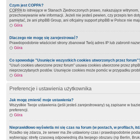
Czym jest COPPA?
COPPA
to istniejące w Stanach Zjednoczonych prawo, nakazujące witrynom
przechowywanie w/w informacji. Jeżeli nie jesteś pewien, czy przepis ten dot
pamiętać, że ani phpBB Group, ani oficjalny support phpBB w Polsce nie mają
Góra
Dlaczego nie mogę się zarejestrować?
Prawdopodobnie właściciel strony zbanował Twój adres IP lub zabronił nazwy 
Góra
Co spowoduje "Usunięcie wszystkich cookies utworzonych przez forum"
“Usuń cookies utworzone przez forum” usuwa cookies utworzone przez phpBB3
nieprzeczytanych postów. Usunięcie cookies może pomóc w przypadku pro
Góra
Preferencje i ustawienia użytkownika
Jak mogę zmienić moje ustawienia?
Wszystkie Twoje ustawienia (jeśli jesteś zarejestrowany) są zapisane w bazie 
preferencji.
Góra
Nieprawidłowo wyświetla mi się czas na forum (w postach, w profilach, itd.
Rzadko się zdarza, że serwer ma źle ustawiony czas i prawdopodobnie podane 
wybierając strefę czasową odpowiednią dla twojego obszaru (np Berlin, Bruk