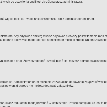
iwych do ustawienia opcji jest określana przez administratora.
dać więcej opcji do Twojej ankiety skontaktuj się z administratorem forum.
nistratora. Aby edytować ankietę musisz edytować pierwszy post w temacie (ankieta
y już oddane głosy tylko moderator lub administrator może to zrobić. Uniemożliwia
ków albo grup. Żeby przeglądać, czytać, pisać, itd. możesz potrzebować specjalny
ytkownika. Administrator forum może nie zezwalać na dodawanie załączników w o
 jesteś pewien, dlaczego nie możesz dodawać załączników.
e naruszasz regulamin, mogą przyznać Ci ostrzeżenie. Proszę pamiętać, że jest to d
tratorem.