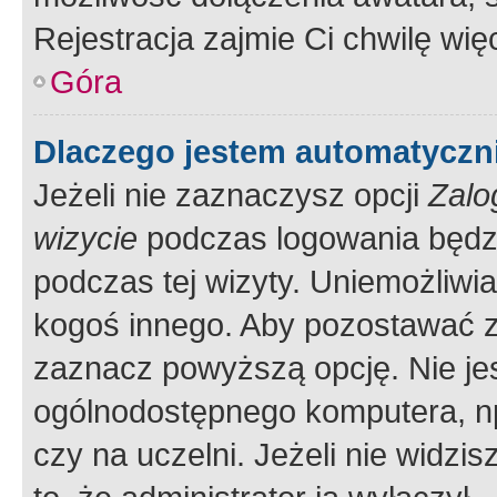
Rejestracja zajmie Ci chwilę wi
Góra
Dlaczego jestem automatycz
Jeżeli nie zaznaczysz opcji
Zalo
wizycie
podczas logowania będzi
podczas tej wizyty. Uniemożliwi
kogoś innego. Aby pozostawać 
zaznacz powyższą opcję. Nie jes
ogólnodostępnego komputera, np.
czy na uczelni. Jeżeli nie widzi