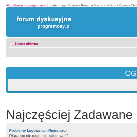
Aktualizacje na programosy.pl
:
Light Image Resizer
•
Rename Master
•
Helium
•
Opera
•
Chr
Strona główna
OG
Najczęściej Zadawane 
Problemy Logowania i Rejestracji
Dlaczego nie mogę się zalogować?