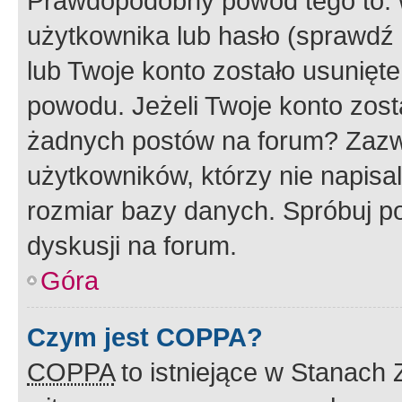
Prawdopodobny powód tego to:
użytkownika lub hasło (sprawdź e
lub Twoje konto zostało usunięte
powodu. Jeżeli Twoje konto zost
żadnych postów na forum? Zazw
użytkowników, którzy nie napisa
rozmiar bazy danych. Spróbuj po
dyskusji na forum.
Góra
Czym jest COPPA?
COPPA
to istniejące w Stanach