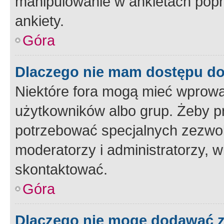
manipulowanie w ankietach popr
ankiety.
Góra
Dlaczego nie mam dostępu d
Niektóre fora mogą mieć wprowa
użytkowników albo grup. Żeby pr
potrzebować specjalnych zezwole
moderatorzy i administratorzy, w
skontaktować.
Góra
Dlaczego nie mogę dodawać 