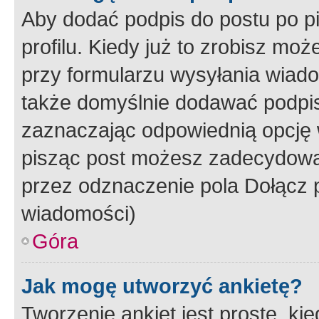
Aby dodać podpis do postu po 
profilu. Kiedy już to zrobisz m
przy formularzu wysyłania wiad
także domyślnie dodawać podpi
zaznaczając odpowiednią opcję 
pisząc post możesz zadecydowa
przez odznaczenie pola Dołącz 
wiadomości)
Góra
Jak mogę utworzyć ankietę?
Tworzenie ankiet jest proste, ki