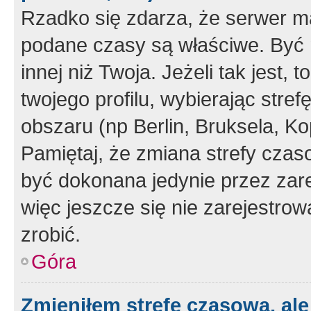
Rzadko się zdarza, że serwer m
podane czasy są właściwe. Być 
innej niż Twoja. Jeżeli tak jest,
twojego profilu, wybierając str
obszaru (np Berlin, Bruksela, Ko
Pamiętaj, że zmiana strefy czas
być dokonana jedynie przez zar
więc jeszcze się nie zarejestrow
zrobić.
Góra
Zmieniłem strefę czasową, ale