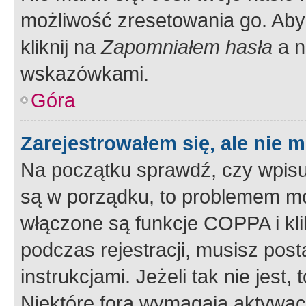
możliwość zresetowania go. Aby 
kliknij na
Zapomniałem hasła
a n
wskazówkami.
Góra
Zarejestrowałem się, ale nie 
Na początku sprawdź, czy wpisuj
są w porządku, to problemem mo
włączone są funkcje COPPA i kl
podczas rejestracji, musisz pos
instrukcjami. Jeżeli tak nie jes
Niektóre fora wymagają aktywac