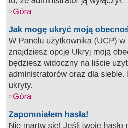
to, że administrator ją wyłączył.
Góra
Jak mogę ukryć moją obecno
W Panelu użytkownika (UCP) w 
znajdziesz opcję Ukryj moją obe
będziesz widoczny na liście użyt
administratorów oraz dla siebie.
ukryty.
Góra
Zapomniałem hasła!
Nie martw się! Jeśli twoje hasło