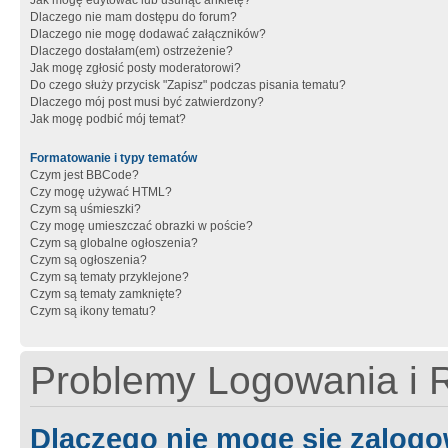
Jak mogę edytować lub usunąć ankietę?
Dlaczego nie mam dostępu do forum?
Dlaczego nie mogę dodawać załączników?
Dlaczego dostałam(em) ostrzeżenie?
Jak mogę zgłosić posty moderatorowi?
Do czego służy przycisk "Zapisz" podczas pisania tematu?
Dlaczego mój post musi być zatwierdzony?
Jak mogę podbić mój temat?
Formatowanie i typy tematów
Czym jest BBCode?
Czy mogę używać HTML?
Czym są uśmieszki?
Czy mogę umieszczać obrazki w poście?
Czym są globalne ogłoszenia?
Czym są ogłoszenia?
Czym są tematy przyklejone?
Czym są tematy zamknięte?
Czym są ikony tematu?
Problemy Logowania i R
Dlaczego nie mogę się zalog