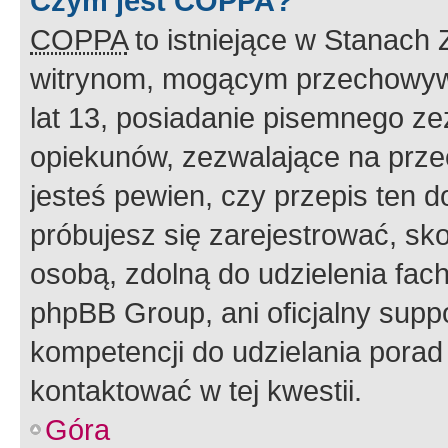
Czym jest COPPA?
COPPA
to istniejące w Stanach
witrynom, mogącym przechowywa
lat 13, posiadanie pisemnego z
opiekunów, zezwalające na przec
jesteś pewien, czy przepis ten do
próbujesz się zarejestrować, sko
osobą, zdolną do udzielenia fac
phpBB Group, ani oficjalny supp
kompetencji do udzielania porad 
kontaktować w tej kwestii.
Góra