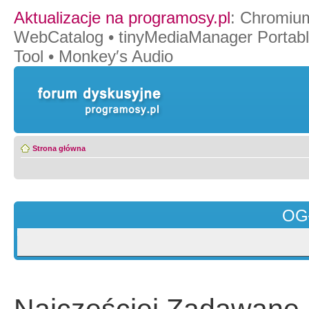
Aktualizacje na programosy.pl
:
Chromiu
WebCatalog
•
tinyMediaManager Portab
Tool
•
Monkey′s Audio
Strona główna
OG