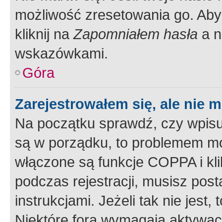
możliwość zresetowania go. Aby 
kliknij na
Zapomniałem hasła
a n
wskazówkami.
Góra
Zarejestrowałem się, ale nie 
Na początku sprawdź, czy wpisuj
są w porządku, to problemem mo
włączone są funkcje COPPA i kl
podczas rejestracji, musisz pos
instrukcjami. Jeżeli tak nie jes
Niektóre fora wymagają aktywac