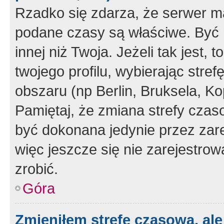
Rzadko się zdarza, że serwer m
podane czasy są właściwe. Być 
innej niż Twoja. Jeżeli tak jest,
twojego profilu, wybierając str
obszaru (np Berlin, Bruksela, Ko
Pamiętaj, że zmiana strefy czas
być dokonana jedynie przez zar
więc jeszcze się nie zarejestrow
zrobić.
Góra
Zmieniłem strefę czasową, ale