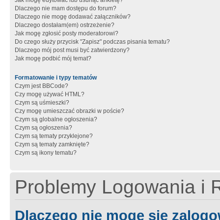
Jak mogę edytować lub usunąć ankietę?
Dlaczego nie mam dostępu do forum?
Dlaczego nie mogę dodawać załączników?
Dlaczego dostałam(em) ostrzeżenie?
Jak mogę zgłosić posty moderatorowi?
Do czego służy przycisk "Zapisz" podczas pisania tematu?
Dlaczego mój post musi być zatwierdzony?
Jak mogę podbić mój temat?
Formatowanie i typy tematów
Czym jest BBCode?
Czy mogę używać HTML?
Czym są uśmieszki?
Czy mogę umieszczać obrazki w poście?
Czym są globalne ogłoszenia?
Czym są ogłoszenia?
Czym są tematy przyklejone?
Czym są tematy zamknięte?
Czym są ikony tematu?
Problemy Logowania i R
Dlaczego nie mogę się zalog