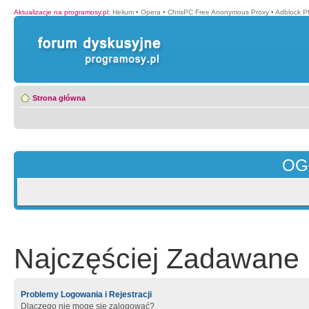
Aktualizacje na programosy.pl
:
Helium
•
Opera
•
ChrisPC Free Anonymous Proxy
•
Adblock P
Strona główna
OG
Najczęściej Zadawane 
Problemy Logowania i Rejestracji
Dlaczego nie mogę się zalogować?