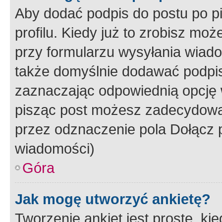
Aby dodać podpis do postu po 
profilu. Kiedy już to zrobisz m
przy formularzu wysyłania wiad
także domyślnie dodawać podpi
zaznaczając odpowiednią opcję 
pisząc post możesz zadecydowa
przez odznaczenie pola Dołącz 
wiadomości)
Góra
Jak mogę utworzyć ankietę?
Tworzenie ankiet jest proste, ki