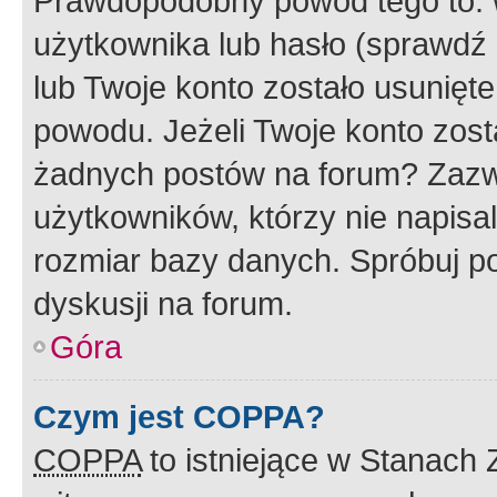
Prawdopodobny powód tego to:
użytkownika lub hasło (sprawdź e
lub Twoje konto zostało usunięte
powodu. Jeżeli Twoje konto zost
żadnych postów na forum? Zazw
użytkowników, którzy nie napisa
rozmiar bazy danych. Spróbuj po
dyskusji na forum.
Góra
Czym jest COPPA?
COPPA
to istniejące w Stanach