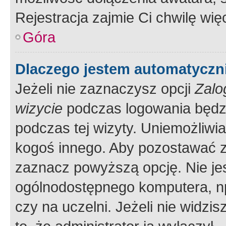
Rejestracja zajmie Ci chwilę wi
Góra
Dlaczego jestem automatycz
Jeżeli nie zaznaczysz opcji
Zalo
wizycie
podczas logowania będzi
podczas tej wizyty. Uniemożliwi
kogoś innego. Aby pozostawać 
zaznacz powyższą opcję. Nie jes
ogólnodostępnego komputera, np.
czy na uczelni. Jeżeli nie widzi