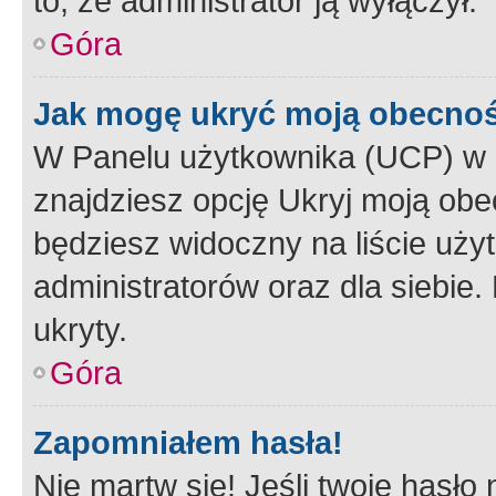
to, że administrator ją wyłączył.
Góra
Jak mogę ukryć moją obecno
W Panelu użytkownika (UCP) w 
znajdziesz opcję Ukryj moją obe
będziesz widoczny na liście użyt
administratorów oraz dla siebie.
ukryty.
Góra
Zapomniałem hasła!
Nie martw się! Jeśli twoje hasło