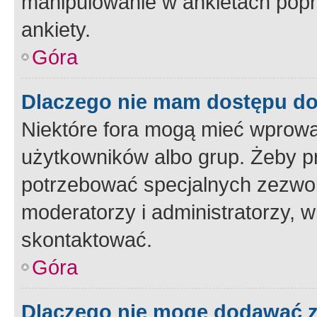
manipulowanie w ankietach popr
ankiety.
Góra
Dlaczego nie mam dostępu d
Niektóre fora mogą mieć wprowa
użytkowników albo grup. Żeby pr
potrzebować specjalnych zezwole
moderatorzy i administratorzy, w
skontaktować.
Góra
Dlaczego nie mogę dodawać 