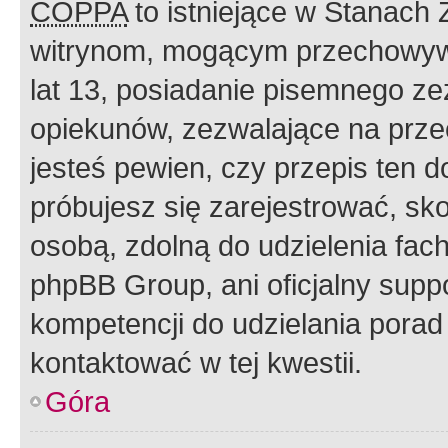
COPPA
to istniejące w Stanach
witrynom, mogącym przechowywa
lat 13, posiadanie pisemnego z
opiekunów, zezwalające na przec
jesteś pewien, czy przepis ten do
próbujesz się zarejestrować, sko
osobą, zdolną do udzielenia fac
phpBB Group, ani oficjalny supp
kompetencji do udzielania porad 
kontaktować w tej kwestii.
Góra