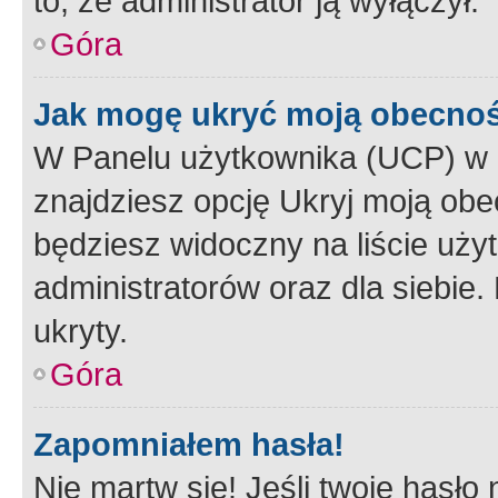
to, że administrator ją wyłączył.
Góra
Jak mogę ukryć moją obecno
W Panelu użytkownika (UCP) w 
znajdziesz opcję Ukryj moją obe
będziesz widoczny na liście użyt
administratorów oraz dla siebie.
ukryty.
Góra
Zapomniałem hasła!
Nie martw się! Jeśli twoje hasło