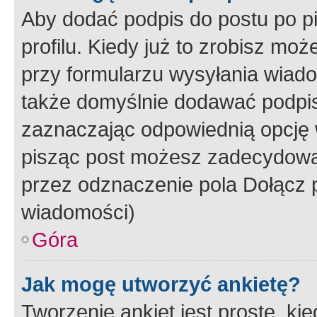
Aby dodać podpis do postu po 
profilu. Kiedy już to zrobisz m
przy formularzu wysyłania wiad
także domyślnie dodawać podpi
zaznaczając odpowiednią opcję 
pisząc post możesz zadecydowa
przez odznaczenie pola Dołącz 
wiadomości)
Góra
Jak mogę utworzyć ankietę?
Tworzenie ankiet jest proste, ki