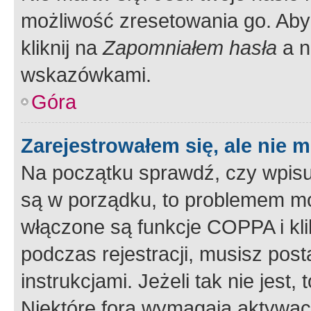
możliwość zresetowania go. Aby 
kliknij na
Zapomniałem hasła
a n
wskazówkami.
Góra
Zarejestrowałem się, ale nie 
Na początku sprawdź, czy wpisuj
są w porządku, to problemem mo
włączone są funkcje COPPA i kl
podczas rejestracji, musisz pos
instrukcjami. Jeżeli tak nie jes
Niektóre fora wymagają aktywac