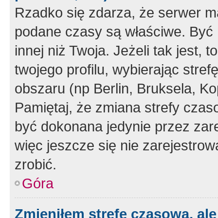
Rzadko się zdarza, że serwer m
podane czasy są właściwe. Być 
innej niż Twoja. Jeżeli tak jest,
twojego profilu, wybierając str
obszaru (np Berlin, Bruksela, Ko
Pamiętaj, że zmiana strefy czas
być dokonana jedynie przez zar
więc jeszcze się nie zarejestrow
zrobić.
Góra
Zmieniłem strefę czasową, ale