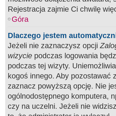
Rejestracja zajmie Ci chwilę wi
Góra
Dlaczego jestem automatycz
Jeżeli nie zaznaczysz opcji
Zalo
wizycie
podczas logowania będzi
podczas tej wizyty. Uniemożliwi
kogoś innego. Aby pozostawać 
zaznacz powyższą opcję. Nie jes
ogólnodostępnego komputera, np.
czy na uczelni. Jeżeli nie widzi