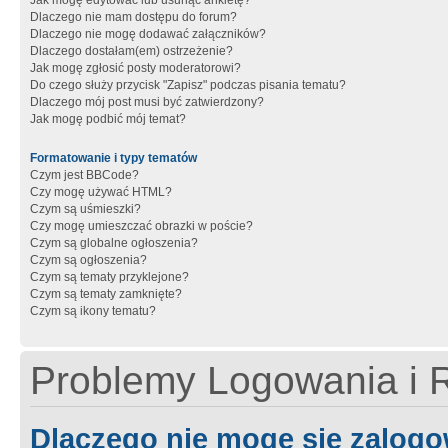
Jak mogę edytować lub usunąć ankietę?
Dlaczego nie mam dostępu do forum?
Dlaczego nie mogę dodawać załączników?
Dlaczego dostałam(em) ostrzeżenie?
Jak mogę zgłosić posty moderatorowi?
Do czego służy przycisk "Zapisz" podczas pisania tematu?
Dlaczego mój post musi być zatwierdzony?
Jak mogę podbić mój temat?
Formatowanie i typy tematów
Czym jest BBCode?
Czy mogę używać HTML?
Czym są uśmieszki?
Czy mogę umieszczać obrazki w poście?
Czym są globalne ogłoszenia?
Czym są ogłoszenia?
Czym są tematy przyklejone?
Czym są tematy zamknięte?
Czym są ikony tematu?
Problemy Logowania i R
Dlaczego nie mogę się zalog