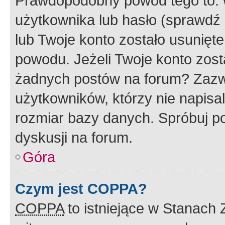
Prawdopodobny powód tego to:
użytkownika lub hasło (sprawdź e
lub Twoje konto zostało usunięte
powodu. Jeżeli Twoje konto zost
żadnych postów na forum? Zazw
użytkowników, którzy nie napisa
rozmiar bazy danych. Spróbuj po
dyskusji na forum.
Góra
Czym jest COPPA?
COPPA
to istniejące w Stanach