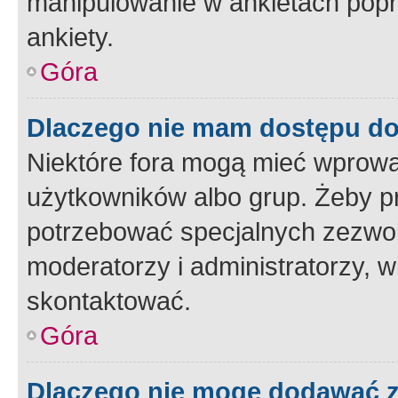
manipulowanie w ankietach popr
ankiety.
Góra
Dlaczego nie mam dostępu d
Niektóre fora mogą mieć wprowa
użytkowników albo grup. Żeby pr
potrzebować specjalnych zezwole
moderatorzy i administratorzy, w
skontaktować.
Góra
Dlaczego nie mogę dodawać 