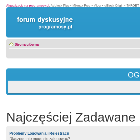
Aktualizacje na programosy.pl
:
Adblock Plus
•
Mixmax Free
•
Viber
•
uBlock Origin
•
TARGET 
Strona główna
OG
Najczęściej Zadawane 
Problemy Logowania i Rejestracji
Dlaczego nie mogę się zalogować?