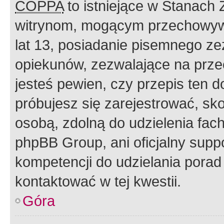
COPPA
to istniejące w Stanach
witrynom, mogącym przechowywa
lat 13, posiadanie pisemnego z
opiekunów, zezwalające na przec
jesteś pewien, czy przepis ten do
próbujesz się zarejestrować, sko
osobą, zdolną do udzielenia fac
phpBB Group, ani oficjalny supp
kompetencji do udzielania porad 
kontaktować w tej kwestii.
Góra