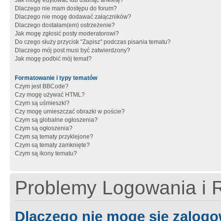
Jak mogę edytować lub usunąć ankietę?
Dlaczego nie mam dostępu do forum?
Dlaczego nie mogę dodawać załączników?
Dlaczego dostałam(em) ostrzeżenie?
Jak mogę zgłosić posty moderatorowi?
Do czego służy przycisk "Zapisz" podczas pisania tematu?
Dlaczego mój post musi być zatwierdzony?
Jak mogę podbić mój temat?
Formatowanie i typy tematów
Czym jest BBCode?
Czy mogę używać HTML?
Czym są uśmieszki?
Czy mogę umieszczać obrazki w poście?
Czym są globalne ogłoszenia?
Czym są ogłoszenia?
Czym są tematy przyklejone?
Czym są tematy zamknięte?
Czym są ikony tematu?
Problemy Logowania i R
Dlaczego nie mogę się zalog