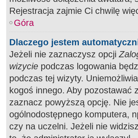
Rejestracja zajmie Ci chwilę wi
Góra
Dlaczego jestem automatycz
Jeżeli nie zaznaczysz opcji
Zalo
wizycie
podczas logowania będzi
podczas tej wizyty. Uniemożliwi
kogoś innego. Aby pozostawać 
zaznacz powyższą opcję. Nie jes
ogólnodostępnego komputera, np.
czy na uczelni. Jeżeli nie widzi