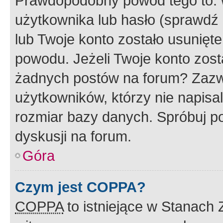
Prawdopodobny powód tego to:
użytkownika lub hasło (sprawdź e
lub Twoje konto zostało usunięte
powodu. Jeżeli Twoje konto zost
żadnych postów na forum? Zazw
użytkowników, którzy nie napisa
rozmiar bazy danych. Spróbuj po
dyskusji na forum.
Góra
Czym jest COPPA?
COPPA
to istniejące w Stanach