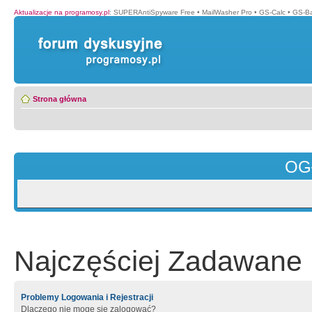
Aktualizacje na programosy.pl
:
SUPERAntiSpyware Free
•
MailWasher Pro
•
GS-Calc
•
GS-B
Strona główna
OG
Najczęściej Zadawane 
Problemy Logowania i Rejestracji
Dlaczego nie mogę się zalogować?