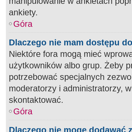
manipulowanie w ankietach popr
ankiety.
Góra
Dlaczego nie mam dostępu d
Niektóre fora mogą mieć wprowa
użytkowników albo grup. Żeby pr
potrzebować specjalnych zezwole
moderatorzy i administratorzy, w
skontaktować.
Góra
Dlaczego nie mogę dodawać 