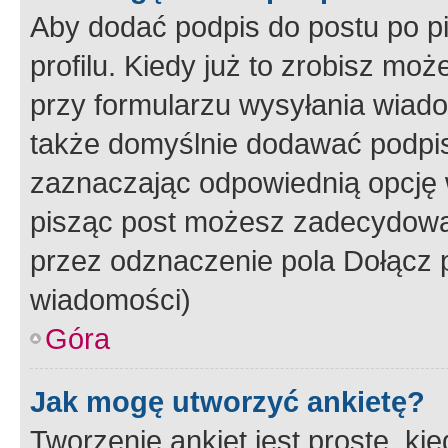
Aby dodać podpis do postu po 
profilu. Kiedy już to zrobisz m
przy formularzu wysyłania wiad
także domyślnie dodawać podpi
zaznaczając odpowiednią opcję 
pisząc post możesz zadecydowa
przez odznaczenie pola Dołącz 
wiadomości)
Góra
Jak mogę utworzyć ankietę?
Tworzenie ankiet jest proste, ki