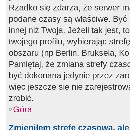
Rzadko się zdarza, że serwer m
podane czasy są właściwe. Być 
innej niż Twoja. Jeżeli tak jest,
twojego profilu, wybierając str
obszaru (np Berlin, Bruksela, Ko
Pamiętaj, że zmiana strefy czas
być dokonana jedynie przez zar
więc jeszcze się nie zarejestrow
zrobić.
Góra
Zmieniłem strefę czasową, ale