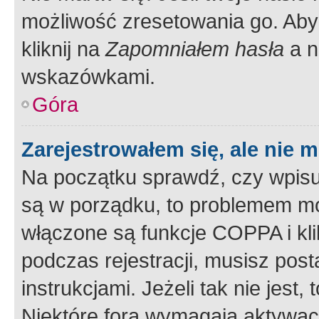
możliwość zresetowania go. Aby 
kliknij na
Zapomniałem hasła
a n
wskazówkami.
Góra
Zarejestrowałem się, ale nie 
Na początku sprawdź, czy wpisuj
są w porządku, to problemem mo
włączone są funkcje COPPA i kl
podczas rejestracji, musisz pos
instrukcjami. Jeżeli tak nie jes
Niektóre fora wymagają aktywac