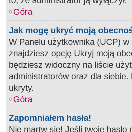
to, że administrator ją wyłączył.
Góra
Jak mogę ukryć moją obecno
W Panelu użytkownika (UCP) w 
znajdziesz opcję Ukryj moją obe
będziesz widoczny na liście użyt
administratorów oraz dla siebie.
ukryty.
Góra
Zapomniałem hasła!
Nie martw się! Jeśli twoje hasło