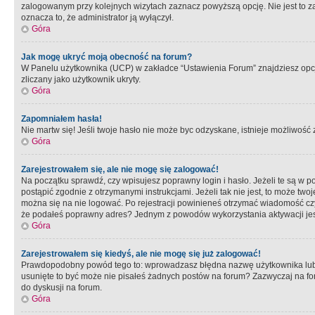
zalogowanym przy kolejnych wizytach zaznacz powyższą opcję. Nie jest to zal
oznacza to, że administrator ją wyłączył.
Góra
Jak mogę ukryć moją obecność na forum?
W Panelu użytkownika (UCP) w zakładce “Ustawienia Forum” znajdziesz opcję 
zliczany jako użytkownik ukryty.
Góra
Zapomniałem hasła!
Nie martw się! Jeśli twoje hasło nie może byc odzyskane, istnieje możliwość z
Góra
Zarejestrowałem się, ale nie mogę się zalogować!
Na początku sprawdź, czy wpisujesz poprawny login i hasło. Jeżeli te są w 
postąpić zgodnie z otrzymanymi instrukcjami. Jeżeli tak nie jest, to może 
można się na nie logować. Po rejestracji powinieneś otrzymać wiadomość czy 
że podałeś poprawny adres? Jednym z powodów wykorzystania aktywacji je
Góra
Zarejestrowałem się kiedyś, ale nie mogę się już zalogować!
Prawdopodobny powód tego to: wprowadzasz błędna nazwę użytkownika lub hasł
usunięte to być może nie pisałeś żadnych postów na forum? Zazwyczaj na fo
do dyskusji na forum.
Góra