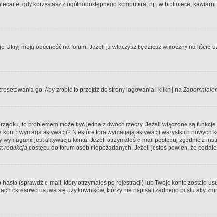
ecane, gdy korzystasz z ogólnodostępnego komputera, np. w bibliotece, kawiarni in
Ukryj moją obecność na forum. Jeżeli ją włączysz będziesz widoczny na liście uży
resetowania go. Aby zrobić to przejdź do strony logowania i kliknij na
Zapomniałem
porządku, to problemem może być jedna z dwóch rzeczy. Jeżeli włączone są funkcj
twoje konto wymaga aktywacji? Niektóre fora wymagają aktywacji wszystkich nowych 
wymagana jest aktywacja konta. Jeżeli otrzymałeś e-mail postępuj zgodnie z instruk
st
redukcja
dostępu do forum osób niepożądanych. Jeżeli jesteś pewien, że podałe
o (sprawdź e-mail, który otrzymałeś po rejestracji) lub Twoje konto zostało usun
rach okresowo usuwa się użytkowników, którzy nie napisali żadnego postu aby zmn