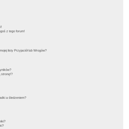
!
i!
goś z tego forum!
jej listy Przyjaciół lub Wrogów?
wyników?
 stronę!?
adki a śledzeniem?
iki?
ki?