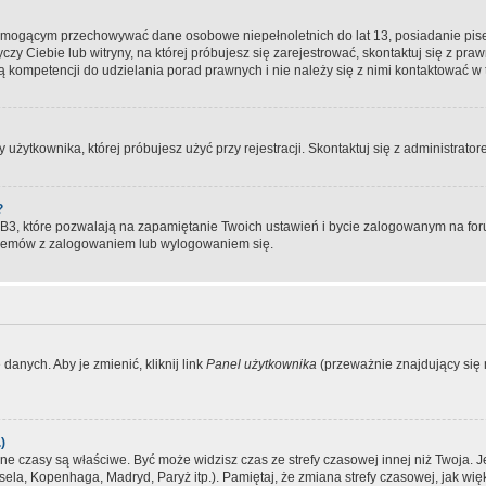
, mogącym przechowywać dane osobowe niepełnoletnich do lat 13, posiadanie pi
yczy Ciebie lub witryny, na której próbujesz się zarejestrować, skontaktuj się z pr
 kompetencji do udzielania porad prawnych i nie należy się z nimi kontaktować w te
użytkownika, której próbujesz użyć przy rejestracji. Skontaktuj się z administrat
?
, które pozwalają na zapamiętanie Twoich ustawień i bycie zalogowanym na forum
blemów z zalogowaniem lub wylogowaniem się.
danych. Aby je zmienić, kliknij link
Panel użytkownika
(przeważnie znajdujący się n
)
czasy są właściwe. Być może widzisz czas ze strefy czasowej innej niż Twoja. Jeże
sela, Kopenhaga, Madryd, Paryż itp.). Pamiętaj, że zmiana strefy czasowej, jak 