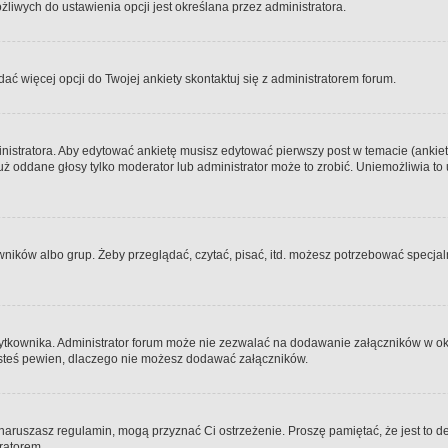
iwych do ustawienia opcji jest określana przez administratora.
dać więcej opcji do Twojej ankiety skontaktuj się z administratorem forum.
nistratora. Aby edytować ankietę musisz edytować pierwszy post w temacie (ankieta
y już oddane głosy tylko moderator lub administrator może to zrobić. Uniemożliwia
ków albo grup. Żeby przeglądać, czytać, pisać, itd. możesz potrzebować specjalny
ytkownika. Administrator forum może nie zezwalać na dodawanie załączników w o
 jesteś pewien, dlaczego nie możesz dodawać załączników.
e naruszasz regulamin, mogą przyznać Ci ostrzeżenie. Proszę pamiętać, że jest to d
tratorem.