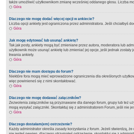
także umożliwić użytkownikom zmianę wcześniej oddanego głosu. Liczba możl
Góra
Dlaczego nie mogę dodać więcej opcji w ankiecie?
Liczba opcji ankiety jest ograniczona przez administratora. Jeśli chciałbyś do
Góra
Jak mogę edytować lub usunąć ankietę?
Tak jak posty, ankiety mogą być zmieniane przez autora, moderatora lub admi
użytkownik może usunąć ankietę lub zmieniać jej opcje, jeśli jednak został
trwania ankiety.
Góra
Dlaczego nie mam dostępu do forum?
Niektóre fora mogą mieć wprowadzone ograniczenia dla określonych użytkowni
więc powinieneś się z nimi skontaktować.
Góra
Dlaczego nie mogę dodawać załączników?
Zezwolenia załączników są przyznawane dla danego forum, grupy lub też uż
mogą wysyłać załączniki. Skontaktuj się z administratorem Forum, jeśli nie
Góra
Dlaczego dostałam(em) ostrzeżenie?
Każdy administrator określa zasady korzystania z forum. Jeżeli stwierdzą, ż
nie jesteś pewien, dlaczego otrzymałeś ostrzeżenie, skontaktuj sie z adminis