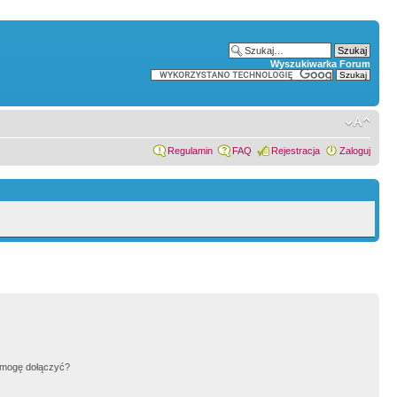
Wyszukiwarka Forum
Regulamin
FAQ
Rejestracja
Zaloguj
h mogę dołączyć?