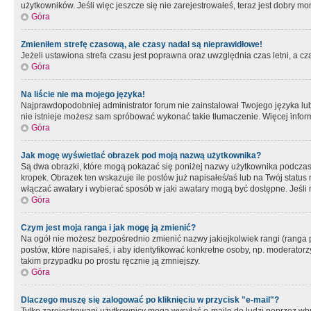
użytkowników. Jeśli więc jeszcze się nie zarejestrowałeś, teraz jest dobry mo
Góra
Zmieniłem strefę czasową, ale czasy nadal są nieprawidłowe!
Jeżeli ustawiona strefa czasu jest poprawna oraz uwzględnia czas letni, a c
Góra
Na liście nie ma mojego języka!
Najprawdopodobniej administrator forum nie zainstalował Twojego języka lub n
nie istnieje możesz sam spróbować wykonać takie tłumaczenie. Więcej inform
Góra
Jak mogę wyświetlać obrazek pod moją nazwą użytkownika?
Są dwa obrazki, które mogą pokazać się poniżej nazwy użytkownika podczas
kropek. Obrazek ten wskazuje ile postów już napisałeś/aś lub na Twój status
włączać awatary i wybierać sposób w jaki awatary mogą być dostępne. Jeśli n
Góra
Czym jest moja ranga i jak mogę ją zmienić?
Na ogół nie możesz bezpośrednio zmienić nazwy jakiejkolwiek rangi (ranga 
postów, które napisałeś, i aby identyfikować konkretne osoby, np. moderator
takim przypadku po prostu ręcznie ją zmniejszy.
Góra
Dlaczego muszę się zalogować po kliknięciu w przycisk "e-mail"?