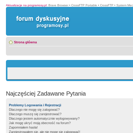
Aktualizacje na programosy.pl
:
Brave Browser
•
CrossFTP Portable
•
CrossFTP
•
System Mec
Strona główna
Najczęściej Zadawane Pytania
Problemy Logowania i Rejestracji
Dlaczego nie mogę się zalogować?
Dlaczego muszę się zarejestrować?
Dlaczego jestem automatycznie wylogowywany?
Jak mogę ukryć moją obecność na forum?
Zapomniałem hasła!
Zarejestrowałem się, ale nie mogę się zalogować!