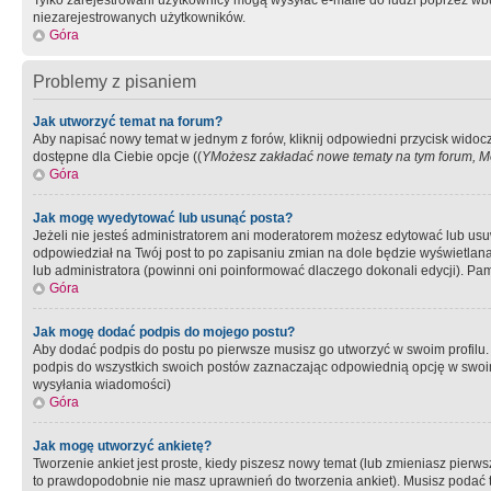
Tylko zarejestrowani użytkownicy mogą wysyłać e-maile do ludzi poprzez wbu
niezarejestrowanych użytkowników.
Góra
Problemy z pisaniem
Jak utworzyć temat na forum?
Aby napisać nowy temat w jednym z forów, kliknij odpowiedni przycisk widoc
dostępne dla Ciebie opcje ((
YMożesz zakładać nowe tematy na tym forum, Mo
Góra
Jak mogę wyedytować lub usunąć posta?
Jeżeli nie jesteś administratorem ani moderatorem możesz edytować lub usuwać
odpowiedział na Twój post to po zapisaniu zmian na dole będzie wyświetlana 
lub administratora (powinni oni poinformować dlaczego dokonali edycji). Pam
Góra
Jak mogę dodać podpis do mojego postu?
Aby dodać podpis do postu po pierwsze musisz go utworzyć w swoim profilu.
podpis do wszystkich swoich postów zaznaczając odpowiednią opcję w swoi
wysyłania wiadomości)
Góra
Jak mogę utworzyć ankietę?
Tworzenie ankiet jest proste, kiedy piszesz nowy temat (lub zmieniasz pier
to prawdopodobnie nie masz uprawnień do tworzenia ankiet). Musisz podać tyt