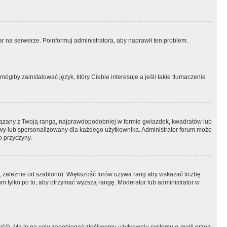
r na serwerze. Poinformuj administratora, aby naprawił ten problem.
ógłby zainstalować język, który Ciebie interesuje a jeśli takie tłumaczenie
iązany z Twoją rangą, najprawdopodobniej w formie gwiazdek, kwadratów lub
atowy lub spersonalizowany dla każdego użytkownika. Administrator forum może
o przyczyny.
, zależnie od szablonu). Większość forów używa rang aby wskazać liczbę
um tylko po to, aby otrzymać wyższą rangę. Moderator lub administrator w