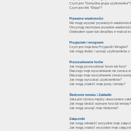
Czym jest "Domyślna grupa użytkownika"?
Czym jest link "Ekipa"?
Prywatne wiadomości
Nie mogę wysyłać prywatnych wiadomości
Otrzymuję niechciane prywatne wiadomośc
Odebrałem spam lub obraźliwy e-mail od ko
Przyjaciele i wrogowie
Czym jest moja lista Przyjaciół i Wrogów?
Jak mogę dodać / usunąć użytkowników z mo
Przeszukiwanie forów
Jak mogę przeszukiwać forum lub fora?
Dlaczego moje wyszukiwanie nie zwraca 
Dlaczego moje wyszukiwanie zwraca pustą
Jak mogę wyszukać użytkowników?
Jak mogę znaleźć moje posty i tematy?
Śledzenie tematu i Zakładki
Jaka jest różnica między utworzeniem zakł
Jak mogę śledzić wybrane fora lub tematy?
Jak mogę usunąć moje śledzenia?
Załączniki
Jak mogę odnaleźć wszystkie moje załączn
Jak mogę znaleźć wszystkie moje załączni