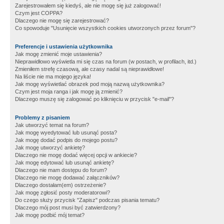
Zarejestrowałem się kiedyś, ale nie mogę się już zalogować!
Czym jest COPPA?
Dlaczego nie mogę się zarejestrować?
Co spowoduje "Usunięcie wszystkich cookies utworzonych przez forum"?
Preferencje i ustawienia użytkownika
Jak mogę zmienić moje ustawienia?
Nieprawidłowo wyświetla mi się czas na forum (w postach, w profilach, itd.)
Zmieniłem strefę czasową, ale czasy nadal są nieprawidłowe!
Na liście nie ma mojego języka!
Jak mogę wyświetlać obrazek pod moją nazwą użytkownika?
Czym jest moja ranga i jak mogę ją zmienić?
Dlaczego muszę się zalogować po kliknięciu w przycisk "e-mail"?
Problemy z pisaniem
Jak utworzyć temat na forum?
Jak mogę wyedytować lub usunąć posta?
Jak mogę dodać podpis do mojego postu?
Jak mogę utworzyć ankietę?
Dlaczego nie mogę dodać więcej opcji w ankiecie?
Jak mogę edytować lub usunąć ankietę?
Dlaczego nie mam dostępu do forum?
Dlaczego nie mogę dodawać załączników?
Dlaczego dostałam(em) ostrzeżenie?
Jak mogę zgłosić posty moderatorowi?
Do czego służy przycisk "Zapisz" podczas pisania tematu?
Dlaczego mój post musi być zatwierdzony?
Jak mogę podbić mój temat?