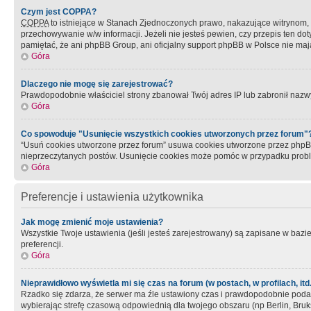
Czym jest COPPA?
COPPA
to istniejące w Stanach Zjednoczonych prawo, nakazujące witrynom
przechowywanie w/w informacji. Jeżeli nie jesteś pewien, czy przepis ten dot
pamiętać, że ani phpBB Group, ani oficjalny support phpBB w Polsce nie mają
Góra
Dlaczego nie mogę się zarejestrować?
Prawdopodobnie właściciel strony zbanował Twój adres IP lub zabronił nazwy 
Góra
Co spowoduje "Usunięcie wszystkich cookies utworzonych przez forum"
“Usuń cookies utworzone przez forum” usuwa cookies utworzone przez phpBB3
nieprzeczytanych postów. Usunięcie cookies może pomóc w przypadku pro
Góra
Preferencje i ustawienia użytkownika
Jak mogę zmienić moje ustawienia?
Wszystkie Twoje ustawienia (jeśli jesteś zarejestrowany) są zapisane w bazie 
preferencji.
Góra
Nieprawidłowo wyświetla mi się czas na forum (w postach, w profilach, itd.
Rzadko się zdarza, że serwer ma źle ustawiony czas i prawdopodobnie podane 
wybierając strefę czasową odpowiednią dla twojego obszaru (np Berlin, Bruk