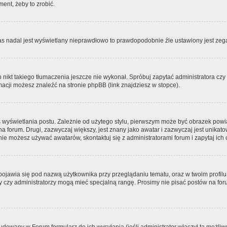
ment, żeby to zrobić.
zas nadal jest wyświetlany nieprawdłowo to prawdopodobnie źle ustawiony jest zega
ikt takiego tłumaczenia jeszcze nie wykonał. Spróbuj zapytać administratora czy m
acji możesz znaleźć na stronie phpBB (link znajdziesz w stopce).
 wyświetlania postu. Zależnie od użytego stylu, pierwszym może być obrazek pow
 na forum. Drugi, zazwyczaj większy, jest znany jako awatar i zazwyczaj jest unik
ie możesz używać awatarów, skontaktuj się z administratorami forum i zapytaj ich 
pojawia się pod nazwą użytkownika przy przeglądaniu tematu, oraz w twoim profilu
zy czy administratorzy mogą mieć specjalną rangę. Prosimy nie pisać postów na for