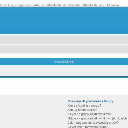
hanic Free
•
Exportizer
•
ToDoList
•
XMedia Recode Portable
•
XMedia Recode
•
Diffractor
OGŁOSZENIE:
Poziomy Użytkownika i Grupy
Kim są Administratorzy?
Kim są Moderatorzy?
Czym są grupy użytkowników?
Gdzie są grupy użytkowników i jak do nic
Jak mogę zostać przywódcą grupy?
Czym jest "Domyślna grupa"?