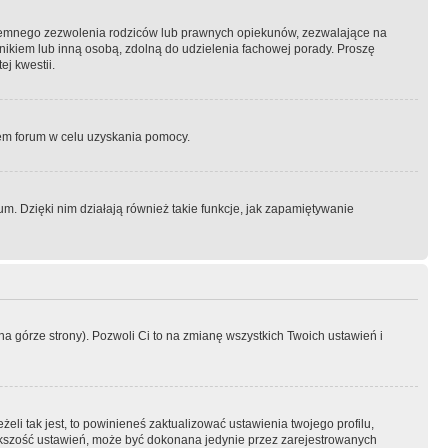
semnego zezwolenia rodziców lub prawnych opiekunów, zezwalające na
awnikiem lub inną osobą, zdolną do udzielenia fachowej porady. Proszę
j kwestii.
orem forum w celu uzyskania pomocy.
. Dzięki nim działają również takie funkcje, jak zapamiętywanie
a górze strony). Pozwoli Ci to na zmianę wszystkich Twoich ustawień i
li tak jest, to powinieneś zaktualizować ustawienia twojego profilu,
większość ustawień, może być dokonana jedynie przez zarejestrowanych