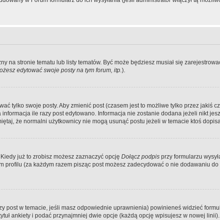
dowany w Forum formularz do ich wysyłania (jeśli administrator włączył tą możliw
zny na stronie tematu lub listy tematów. Być może będziesz musiał się zarejestr
żesz edytować swoje posty na tym forum, itp.
).
 tylko swoje posty. Aby zmienić post (czasem jest to możliwe tylko przez jakiś cz
informacja ile razy post edytowano. Informacja nie zostanie dodana jeżeli nikt je
iętaj, że normalni użytkownicy nie mogą usunąć postu jeżeli w temacie ktoś dopisał
 Kiedy już to zrobisz możesz zaznaczyć opcję
Dołącz podpis
przy formularzu wysy
m profilu (za każdym razem pisząc post możesz zadecydować o nie dodawaniu do 
wszy post w temacie, jeśli masz odpowiednie uprawnienia) powinieneś widzieć formu
uł ankiety i podać przynajmniej dwie opcje (każdą opcję wpisujesz w nowej linii).