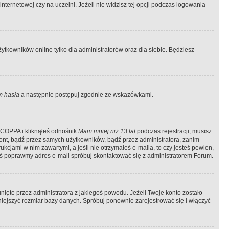
ternetowej czy na uczelni. Jeżeli nie widzisz tej opcji podczas logowania
tkowników online tylko dla administratorów oraz dla siebie. Będziesz
 hasła
a następnie postępuj zgodnie ze wskazówkami.
e COPPA i kliknąłeś odnośnik
Mam mniej niż 13 lat
podczas rejestracji, musisz
kont, bądź przez samych użytkowników, bądź przez administratora, zanim
cjami w nim zawartymi, a jeśli nie otrzymałeś e-maila, to czy jesteś pewien,
ś poprawmy adres e-mail spróbuj skontaktować się z administratorem Forum.
ięte przez administratora z jakiegoś powodu. Jeżeli Twoje konto zostało
iejszyć rozmiar bazy danych. Spróbuj ponownie zarejestrować się i włączyć