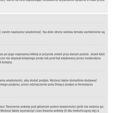
ość). Ma to na celu zapobiegać złośliwemu użytkowniu systemu e-maili przez
ować zanim napiszesz wiadomość. Na dole strony widoku tematu wymienione są
as po jego napisaniu) kliknij w przycisk
zmień
przy danym poście. Jeżeli ktoś
szcze nie dopisał kolejnego postu lub post był edytowany przez moderatora
 kolejny.
łania wiadomości, aby dodać podpis. Możesz także domyślnie dodawać
niego podpisu, przez odznaczenie pola Dołącz podpis w formularzu
larz
Tworzenie ankiety
pod głównym polem wiadomości (jeśli nie widzisz go,
 Możesz także wyznaczyć czas trwania ankiety (0 dla niekończącej się) a