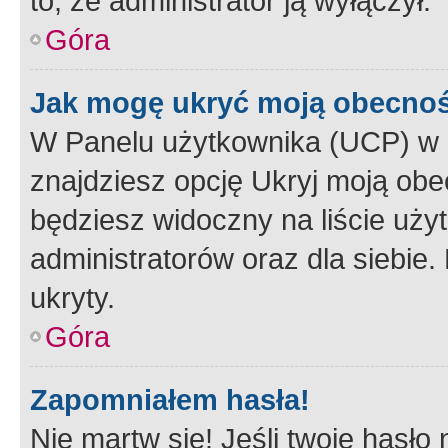
to, że administrator ją wyłączył.
Góra
Jak mogę ukryć moją obecno
W Panelu użytkownika (UCP) w 
znajdziesz opcję Ukryj moją obe
będziesz widoczny na liście użyt
administratorów oraz dla siebie.
ukryty.
Góra
Zapomniałem hasła!
Nie martw się! Jeśli twoje hasło