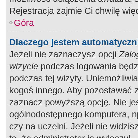
Rejestracja zajmie Ci chwilę wi
Góra
Dlaczego jestem automatycz
Jeżeli nie zaznaczysz opcji
Zalo
wizycie
podczas logowania będzi
podczas tej wizyty. Uniemożliwi
kogoś innego. Aby pozostawać 
zaznacz powyższą opcję. Nie jes
ogólnodostępnego komputera, np.
czy na uczelni. Jeżeli nie widzi