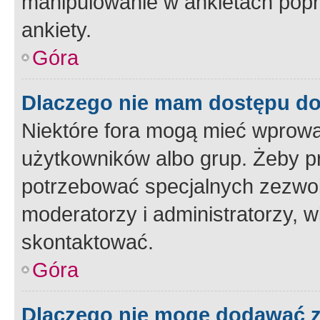
manipulowanie w ankietach popr
ankiety.
Góra
Dlaczego nie mam dostępu d
Niektóre fora mogą mieć wprowa
użytkowników albo grup. Żeby pr
potrzebować specjalnych zezwole
moderatorzy i administratorzy, w
skontaktować.
Góra
Dlaczego nie mogę dodawać 