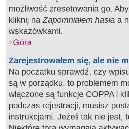
możliwość zresetowania go. Aby 
kliknij na
Zapomniałem hasła
a n
wskazówkami.
Góra
Zarejestrowałem się, ale nie 
Na początku sprawdź, czy wpisuj
są w porządku, to problemem mo
włączone są funkcje COPPA i kl
podczas rejestracji, musisz pos
instrukcjami. Jeżeli tak nie jes
Niektóre fora wymagają aktywac