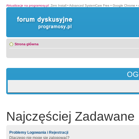
Aktualizacje na programosy.pl
:
Zero Install
•
Advanced SystemCare Free
•
Google Chrome
•
Strona główna
OG
Najczęściej Zadawane 
Problemy Logowania i Rejestracji
Dlaczego nie mogę się zalogować?