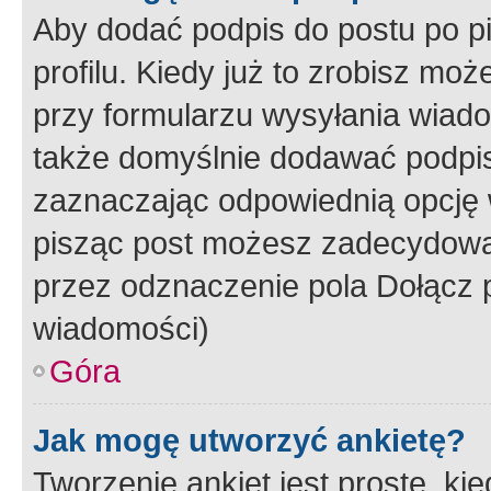
Aby dodać podpis do postu po 
profilu. Kiedy już to zrobisz m
przy formularzu wysyłania wiad
także domyślnie dodawać podpi
zaznaczając odpowiednią opcję 
pisząc post możesz zadecydowa
przez odznaczenie pola Dołącz 
wiadomości)
Góra
Jak mogę utworzyć ankietę?
Tworzenie ankiet jest proste, ki