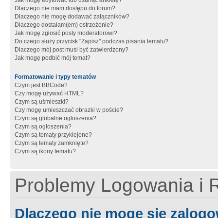
Jak mogę edytować lub usunąć ankietę?
Dlaczego nie mam dostępu do forum?
Dlaczego nie mogę dodawać załączników?
Dlaczego dostałam(em) ostrzeżenie?
Jak mogę zgłosić posty moderatorowi?
Do czego służy przycisk "Zapisz" podczas pisania tematu?
Dlaczego mój post musi być zatwierdzony?
Jak mogę podbić mój temat?
Formatowanie i typy tematów
Czym jest BBCode?
Czy mogę używać HTML?
Czym są uśmieszki?
Czy mogę umieszczać obrazki w poście?
Czym są globalne ogłoszenia?
Czym są ogłoszenia?
Czym są tematy przyklejone?
Czym są tematy zamknięte?
Czym są ikony tematu?
Problemy Logowania i R
Dlaczego nie mogę się zalog