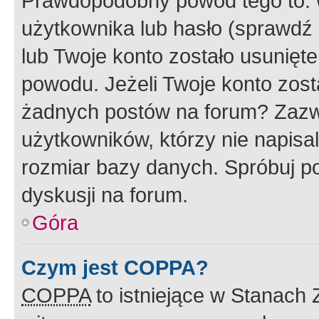
Prawdopodobny powód tego to:
użytkownika lub hasło (sprawdź e
lub Twoje konto zostało usunięte
powodu. Jeżeli Twoje konto zost
żadnych postów na forum? Zazw
użytkowników, którzy nie napisa
rozmiar bazy danych. Spróbuj po
dyskusji na forum.
Góra
Czym jest COPPA?
COPPA
to istniejące w Stanach