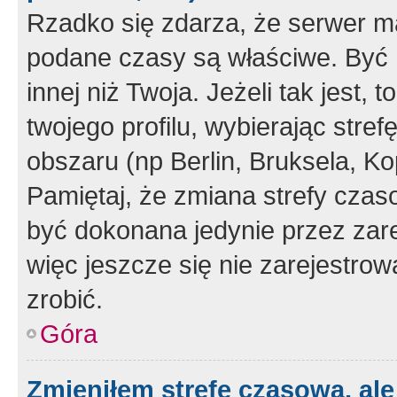
Rzadko się zdarza, że serwer m
podane czasy są właściwe. Być 
innej niż Twoja. Jeżeli tak jest,
twojego profilu, wybierając str
obszaru (np Berlin, Bruksela, Ko
Pamiętaj, że zmiana strefy czas
być dokonana jedynie przez zar
więc jeszcze się nie zarejestrow
zrobić.
Góra
Zmieniłem strefę czasową, ale