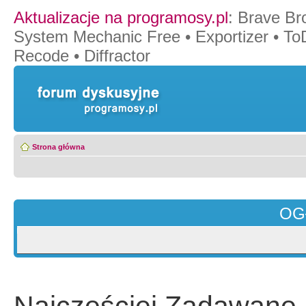
Aktualizacje na programosy.pl
:
Brave Br
System Mechanic Free
•
Exportizer
•
To
Recode
•
Diffractor
Strona główna
OG