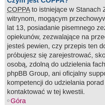
Czym jest COPPA?
COPPA
to istniejące w Stanach
witrynom, mogącym przechowywa
lat 13, posiadanie pisemnego z
opiekunów, zezwalające na przec
jesteś pewien, czy przepis ten do
próbujesz się zarejestrować, sko
osobą, zdolną do udzielenia fac
phpBB Group, ani oficjalny supp
kompetencji do udzielania porad 
kontaktować w tej kwestii.
Góra