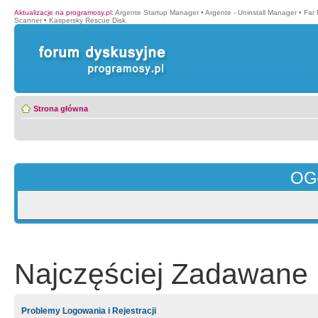
Aktualizacje na programosy.pl
:
Argente Startup Manager
•
Argente - Uninstall Manager
•
Far
Scanner
•
Kaspersky Rescue Disk
Strona główna
OG
Najczęściej Zadawane 
Problemy Logowania i Rejestracji