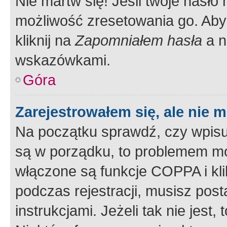
Nie martw się! Jeśli twoje hasło
możliwość zresetowania go. Aby 
kliknij na
Zapomniałem hasła
a n
wskazówkami.
Góra
Zarejestrowałem się, ale nie 
Na początku sprawdź, czy wpisuj
są w porządku, to problemem mo
włączone są funkcje COPPA i kl
podczas rejestracji, musisz pos
instrukcjami. Jeżeli tak nie jes