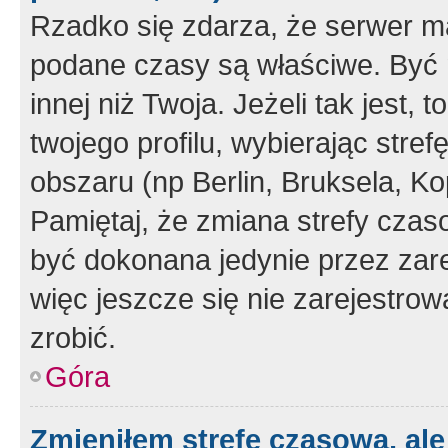
Rzadko się zdarza, że serwer m
podane czasy są właściwe. Być 
innej niż Twoja. Jeżeli tak jest,
twojego profilu, wybierając str
obszaru (np Berlin, Bruksela, Ko
Pamiętaj, że zmiana strefy czas
być dokonana jedynie przez zar
więc jeszcze się nie zarejestrow
zrobić.
Góra
Zmieniłem strefę czasową, ale