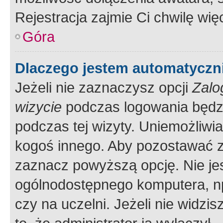
Rejestracja zajmie Ci chwilę wi
Góra
Dlaczego jestem automatycz
Jeżeli nie zaznaczysz opcji
Zalo
wizycie
podczas logowania będzi
podczas tej wizyty. Uniemożliwi
kogoś innego. Aby pozostawać 
zaznacz powyższą opcję. Nie jes
ogólnodostępnego komputera, np.
czy na uczelni. Jeżeli nie widzi