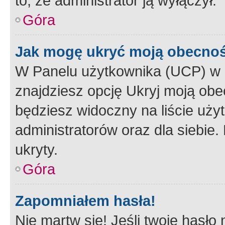
to, że administrator ją wyłączył.
Góra
Jak mogę ukryć moją obecno
W Panelu użytkownika (UCP) w 
znajdziesz opcję Ukryj moją obe
będziesz widoczny na liście użyt
administratorów oraz dla siebie.
ukryty.
Góra
Zapomniałem hasła!
Nie martw się! Jeśli twoje hasło