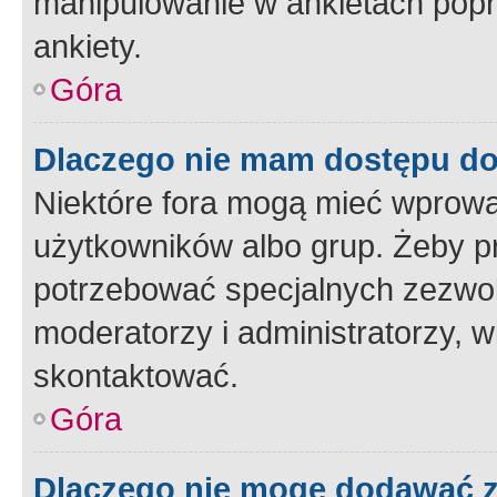
manipulowanie w ankietach popr
ankiety.
Góra
Dlaczego nie mam dostępu d
Niektóre fora mogą mieć wprowa
użytkowników albo grup. Żeby pr
potrzebować specjalnych zezwole
moderatorzy i administratorzy, w
skontaktować.
Góra
Dlaczego nie mogę dodawać 