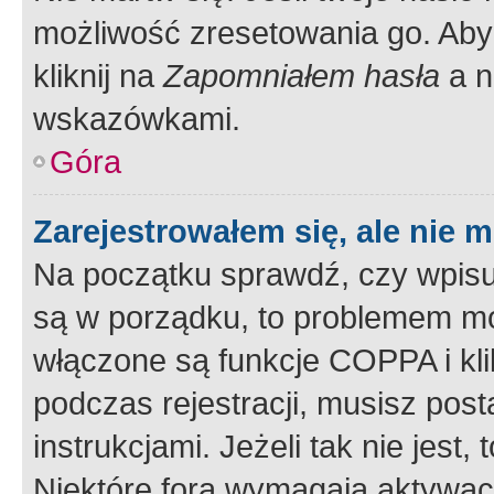
możliwość zresetowania go. Aby 
kliknij na
Zapomniałem hasła
a n
wskazówkami.
Góra
Zarejestrowałem się, ale nie 
Na początku sprawdź, czy wpisuj
są w porządku, to problemem mo
włączone są funkcje COPPA i kl
podczas rejestracji, musisz pos
instrukcjami. Jeżeli tak nie jes
Niektóre fora wymagają aktywac