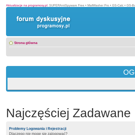
Aktualizacje na programosy.pl
:
SUPERAntiSpyware Free
•
MailWasher Pro
•
GS-Calc
•
GS-B
Strona główna
OG
Najczęściej Zadawane 
Problemy Logowania i Rejestracji
Dlaczego nie mogę się zalogować?