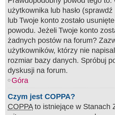
Prawdopodobny powód tego to:
użytkownika lub hasło (sprawdź e
lub Twoje konto zostało usunięte
powodu. Jeżeli Twoje konto zost
żadnych postów na forum? Zazw
użytkowników, którzy nie napisa
rozmiar bazy danych. Spróbuj po
dyskusji na forum.
Góra
Czym jest COPPA?
COPPA
to istniejące w Stanach