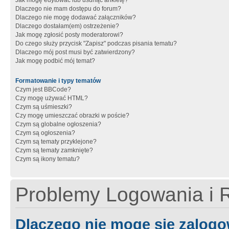
Jak mogę edytować lub usunąć ankietę?
Dlaczego nie mam dostępu do forum?
Dlaczego nie mogę dodawać załączników?
Dlaczego dostałam(em) ostrzeżenie?
Jak mogę zgłosić posty moderatorowi?
Do czego służy przycisk "Zapisz" podczas pisania tematu?
Dlaczego mój post musi być zatwierdzony?
Jak mogę podbić mój temat?
Formatowanie i typy tematów
Czym jest BBCode?
Czy mogę używać HTML?
Czym są uśmieszki?
Czy mogę umieszczać obrazki w poście?
Czym są globalne ogłoszenia?
Czym są ogłoszenia?
Czym są tematy przyklejone?
Czym są tematy zamknięte?
Czym są ikony tematu?
Problemy Logowania i R
Dlaczego nie mogę się zalog