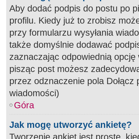
Aby dodać podpis do postu po 
profilu. Kiedy już to zrobisz m
przy formularzu wysyłania wiad
także domyślnie dodawać podpi
zaznaczając odpowiednią opcję 
pisząc post możesz zadecydowa
przez odznaczenie pola Dołącz 
wiadomości)
Góra
Jak mogę utworzyć ankietę?
Tworzenie ankiet jest proste, ki