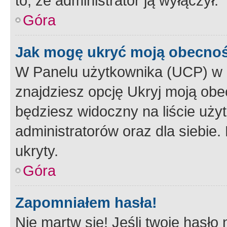
to, że administrator ją wyłączył.
Góra
Jak mogę ukryć moją obecno
W Panelu użytkownika (UCP) w 
znajdziesz opcję Ukryj moją obe
będziesz widoczny na liście użyt
administratorów oraz dla siebie.
ukryty.
Góra
Zapomniałem hasła!
Nie martw się! Jeśli twoje hasło