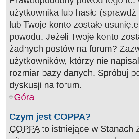
Prawdopodobny powód tego to:
użytkownika lub hasło (sprawdź e
lub Twoje konto zostało usunięte
powodu. Jeżeli Twoje konto zost
żadnych postów na forum? Zazw
użytkowników, którzy nie napisa
rozmiar bazy danych. Spróbuj po
dyskusji na forum.
Góra
Czym jest COPPA?
COPPA
to istniejące w Stanach