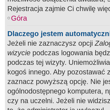
Rejestracja zajmie Ci chwilę wi
Góra
Dlaczego jestem automatycz
Jeżeli nie zaznaczysz opcji
Zalo
wizycie
podczas logowania będzi
podczas tej wizyty. Uniemożliwi
kogoś innego. Aby pozostawać 
zaznacz powyższą opcję. Nie jes
ogólnodostępnego komputera, np.
czy na uczelni. Jeżeli nie widzi