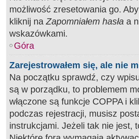
możliwość zresetowania go. Aby 
kliknij na
Zapomniałem hasła
a n
wskazówkami.
Góra
Zarejestrowałem się, ale nie 
Na początku sprawdź, czy wpisuj
są w porządku, to problemem mo
włączone są funkcje COPPA i kl
podczas rejestracji, musisz pos
instrukcjami. Jeżeli tak nie jes
Niektóre fora wymagają aktywac