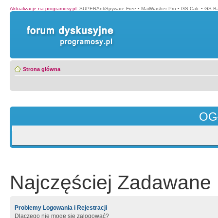
Aktualizacje na programosy.pl
:
SUPERAntiSpyware Free
•
MailWasher Pro
•
GS-Calc
•
GS-B
Strona główna
OG
Najczęściej Zadawane 
Problemy Logowania i Rejestracji
Dlaczego nie mogę się zalogować?