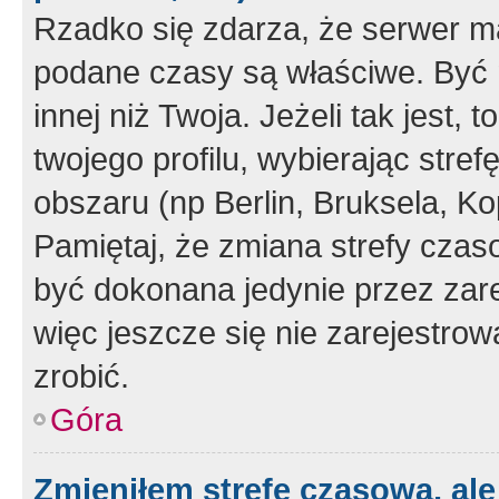
Rzadko się zdarza, że serwer m
podane czasy są właściwe. Być 
innej niż Twoja. Jeżeli tak jest,
twojego profilu, wybierając str
obszaru (np Berlin, Bruksela, Ko
Pamiętaj, że zmiana strefy czas
być dokonana jedynie przez zar
więc jeszcze się nie zarejestrow
zrobić.
Góra
Zmieniłem strefę czasową, ale