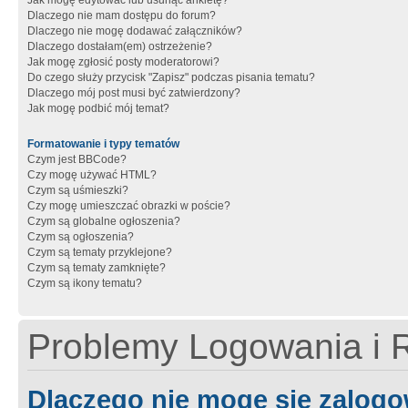
Jak mogę edytować lub usunąć ankietę?
Dlaczego nie mam dostępu do forum?
Dlaczego nie mogę dodawać załączników?
Dlaczego dostałam(em) ostrzeżenie?
Jak mogę zgłosić posty moderatorowi?
Do czego służy przycisk "Zapisz" podczas pisania tematu?
Dlaczego mój post musi być zatwierdzony?
Jak mogę podbić mój temat?
Formatowanie i typy tematów
Czym jest BBCode?
Czy mogę używać HTML?
Czym są uśmieszki?
Czy mogę umieszczać obrazki w poście?
Czym są globalne ogłoszenia?
Czym są ogłoszenia?
Czym są tematy przyklejone?
Czym są tematy zamknięte?
Czym są ikony tematu?
Problemy Logowania i R
Dlaczego nie mogę się zalog