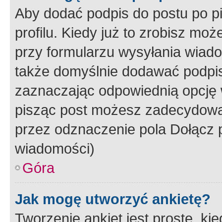
Aby dodać podpis do postu po 
profilu. Kiedy już to zrobisz m
przy formularzu wysyłania wiad
także domyślnie dodawać podpi
zaznaczając odpowiednią opcję 
pisząc post możesz zadecydowa
przez odznaczenie pola Dołącz 
wiadomości)
Góra
Jak mogę utworzyć ankietę?
Tworzenie ankiet jest proste, ki