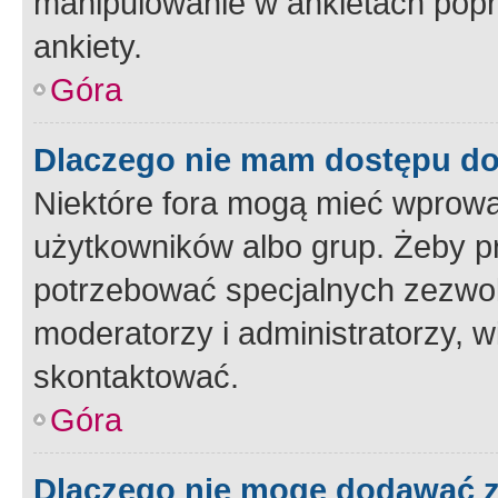
manipulowanie w ankietach popr
ankiety.
Góra
Dlaczego nie mam dostępu d
Niektóre fora mogą mieć wprowa
użytkowników albo grup. Żeby pr
potrzebować specjalnych zezwole
moderatorzy i administratorzy, w
skontaktować.
Góra
Dlaczego nie mogę dodawać 