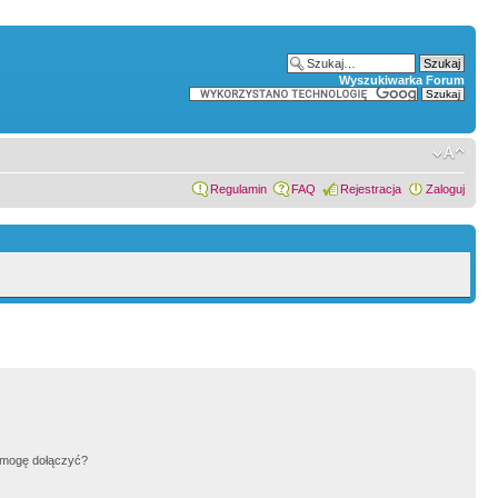
Wyszukiwarka Forum
Regulamin
FAQ
Rejestracja
Zaloguj
h mogę dołączyć?