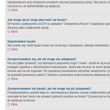
zalogowanym przy kolejnych wizytach zaznacz powyższą opcję. Nie jest to zal
oznacza to, że administrator ją wyłączył.
Góra
Jak mogę ukryć moją obecność na forum?
W Panelu użytkownika (UCP) w zakładce “Ustawienia Forum” znajdziesz opcję 
zliczany jako użytkownik ukryty.
Góra
Zapomniałem hasła!
Nie martw się! Jeśli twoje hasło nie może byc odzyskane, istnieje możliwość z
Góra
Zarejestrowałem się, ale nie mogę się zalogować!
Na początku sprawdź, czy wpisujesz poprawny login i hasło. Jeżeli te są w 
postąpić zgodnie z otrzymanymi instrukcjami. Jeżeli tak nie jest, to może 
można się na nie logować. Po rejestracji powinieneś otrzymać wiadomość czy 
że podałeś poprawny adres? Jednym z powodów wykorzystania aktywacji je
Góra
Zarejestrowałem się kiedyś, ale nie mogę się już zalogować!
Prawdopodobny powód tego to: wprowadzasz błędna nazwę użytkownika lub hasł
usunięte to być może nie pisałeś żadnych postów na forum? Zazwyczaj na fo
do dyskusji na forum.
Góra