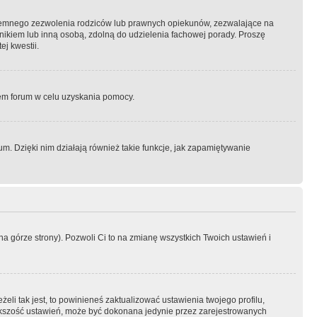
semnego zezwolenia rodziców lub prawnych opiekunów, zezwalające na
awnikiem lub inną osobą, zdolną do udzielenia fachowej porady. Proszę
j kwestii.
orem forum w celu uzyskania pomocy.
. Dzięki nim działają również takie funkcje, jak zapamiętywanie
a górze strony). Pozwoli Ci to na zmianę wszystkich Twoich ustawień i
li tak jest, to powinieneś zaktualizować ustawienia twojego profilu,
większość ustawień, może być dokonana jedynie przez zarejestrowanych