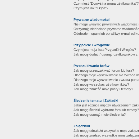
Czym jest "Domyślna grupa użytkownika"?
Czym jest link "Ekipa"?
Prywatne wiadomości
Nie mogę wysyłać prywatnych wiadomości
Otrzymuję niechciane prywatne wiadomośc
Odebrałem spam lub obraźliwy e-mail od ko
Przyjaciele i wrogowie
Czym jest moja lista Przyjaciół i Wrogów?
Jak mogę dodać / usunąć użytkowników z mo
Przeszukiwanie forów
Jak mogę przeszukiwać forum lub fora?
Dlaczego moje wyszukiwanie nie zwraca 
Dlaczego moje wyszukiwanie zwraca pustą
Jak mogę wyszukać użytkowników?
Jak mogę znaleźć moje posty i tematy?
Śledzenie tematu i Zakładki
Jaka jest różnica między utworzeniem zakł
Jak mogę śledzić wybrane fora lub tematy?
Jak mogę usunąć moje śledzenia?
Załączniki
Jak mogę odnaleźć wszystkie moje załączn
Jak mogę znaleźć wszystkie moje załączni