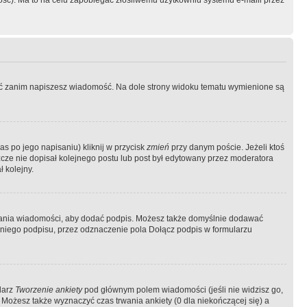
ość). Ma to na celu zapobiegać złośliwemu użytkowniu systemu e-maili przez
ować zanim napiszesz wiadomość. Na dole strony widoku tematu wymienione są
as po jego napisaniu) kliknij w przycisk
zmień
przy danym poście. Jeżeli ktoś
szcze nie dopisał kolejnego postu lub post był edytowany przez moderatora
 kolejny.
łania wiadomości, aby dodać podpis. Możesz także domyślnie dodawać
niego podpisu, przez odznaczenie pola Dołącz podpis w formularzu
larz
Tworzenie ankiety
pod głównym polem wiadomości (jeśli nie widzisz go,
 Możesz także wyznaczyć czas trwania ankiety (0 dla niekończącej się) a