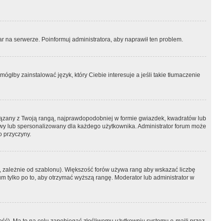
r na serwerze. Poinformuj administratora, aby naprawił ten problem.
ógłby zainstalować język, który Ciebie interesuje a jeśli takie tłumaczenie
iązany z Twoją rangą, najprawdopodobniej w formie gwiazdek, kwadratów lub
atowy lub spersonalizowany dla każdego użytkownika. Administrator forum może
o przyczyny.
, zależnie od szablonu). Większość forów używa rang aby wskazać liczbę
um tylko po to, aby otrzymać wyższą rangę. Moderator lub administrator w