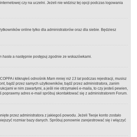
ternetowej czy na uczelni. Jeżeli nie widzisz tej opcji podczas logowania
tkowników online tylko dla administratorów oraz dla siebie. Będziesz
 hasła
a następnie postępuj zgodnie ze wskazówkami.
e COPPA i kliknąłeś odnośnik
Mam mniej niż 13 lat
podczas rejestracji, musisz
kont, bądź przez samych użytkowników, bądź przez administratora, zanim
cjami w nim zawartymi, a jeśli nie otrzymałeś e-maila, to czy jesteś pewien,
ś poprawmy adres e-mail spróbuj skontaktować się z administratorem Forum.
ięte przez administratora z jakiegoś powodu. Jeżeli Twoje konto zostało
iejszyć rozmiar bazy danych. Spróbuj ponownie zarejestrować się i włączyć