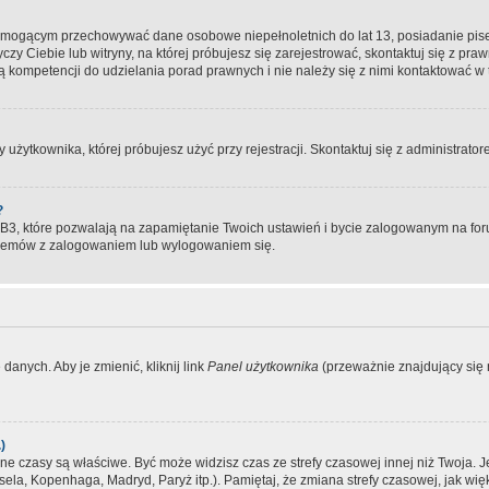
, mogącym przechowywać dane osobowe niepełnoletnich do lat 13, posiadanie pi
yczy Ciebie lub witryny, na której próbujesz się zarejestrować, skontaktuj się z pr
 kompetencji do udzielania porad prawnych i nie należy się z nimi kontaktować w te
użytkownika, której próbujesz użyć przy rejestracji. Skontaktuj się z administrat
?
, które pozwalają na zapamiętanie Twoich ustawień i bycie zalogowanym na forum
blemów z zalogowaniem lub wylogowaniem się.
danych. Aby je zmienić, kliknij link
Panel użytkownika
(przeważnie znajdujący się n
)
czasy są właściwe. Być może widzisz czas ze strefy czasowej innej niż Twoja. Jeże
sela, Kopenhaga, Madryd, Paryż itp.). Pamiętaj, że zmiana strefy czasowej, jak 