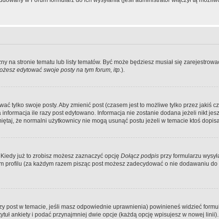
dowany w Forum formularz do ich wysyłania (jeśli administrator włączył tą możliw
zny na stronie tematu lub listy tematów. Być może będziesz musiał się zarejestr
żesz edytować swoje posty na tym forum, itp.
).
 tylko swoje posty. Aby zmienić post (czasem jest to możliwe tylko przez jakiś cz
informacja ile razy post edytowano. Informacja nie zostanie dodana jeżeli nikt je
iętaj, że normalni użytkownicy nie mogą usunąć postu jeżeli w temacie ktoś dopisał
 Kiedy już to zrobisz możesz zaznaczyć opcję
Dołącz podpis
przy formularzu wysy
m profilu (za każdym razem pisząc post możesz zadecydować o nie dodawaniu do 
wszy post w temacie, jeśli masz odpowiednie uprawnienia) powinieneś widzieć formu
uł ankiety i podać przynajmniej dwie opcje (każdą opcję wpisujesz w nowej linii).