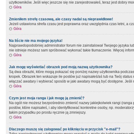
użytkowników. Jeśli więc jeszcze się nie zarejestrowałeś, teraz jest dobry mo
Góra
Zmieniłem strefę czasową, ale czasy nadal są nieprawidłowe!
Jeżeli ustawiona strefa czasu jest poprawna oraz uwzględnia czas letni, a c
Góra
Na liście nie ma mojego języka!
Najprawdopodobniej administrator forum nie zainstalował Twojego języka lub n
nie istnieje możesz sam spróbować wykonać takie tłumaczenie. Więcej inform
Góra
Jak mogę wyświetlać obrazek pod moją nazwą użytkownika?
Są dwa obrazki, które mogą pokazać się poniżej nazwy użytkownika podczas
kropek. Obrazek ten wskazuje ile postów już napisałeś/aś lub na Twój status
włączać awatary i wybierać sposób w jaki awatary mogą być dostępne. Jeśli n
Góra
Czym jest moja ranga i jak mogę ją zmienić?
Na ogół nie możesz bezpośrednio zmienić nazwy jakiejkolwiek rangi (ranga 
postów, które napisałeś, i aby identyfikować konkretne osoby, np. moderator
takim przypadku po prostu ręcznie ją zmniejszy.
Góra
Dlaczego muszę się zalogować po kliknięciu w przycisk "e-mail"?