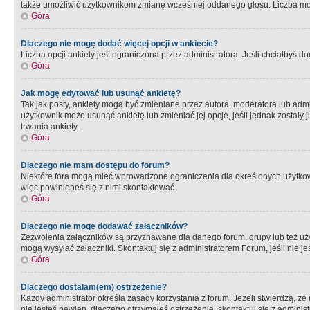
także umożliwić użytkownikom zmianę wcześniej oddanego głosu. Liczba możl
Góra
Dlaczego nie mogę dodać więcej opcji w ankiecie?
Liczba opcji ankiety jest ograniczona przez administratora. Jeśli chciałbyś do
Góra
Jak mogę edytować lub usunąć ankietę?
Tak jak posty, ankiety mogą być zmieniane przez autora, moderatora lub admi
użytkownik może usunąć ankietę lub zmieniać jej opcje, jeśli jednak został
trwania ankiety.
Góra
Dlaczego nie mam dostępu do forum?
Niektóre fora mogą mieć wprowadzone ograniczenia dla określonych użytkowni
więc powinieneś się z nimi skontaktować.
Góra
Dlaczego nie mogę dodawać załączników?
Zezwolenia załączników są przyznawane dla danego forum, grupy lub też uż
mogą wysyłać załączniki. Skontaktuj się z administratorem Forum, jeśli nie
Góra
Dlaczego dostałam(em) ostrzeżenie?
Każdy administrator określa zasady korzystania z forum. Jeżeli stwierdzą, ż
nie jesteś pewien, dlaczego otrzymałeś ostrzeżenie, skontaktuj sie z adminis