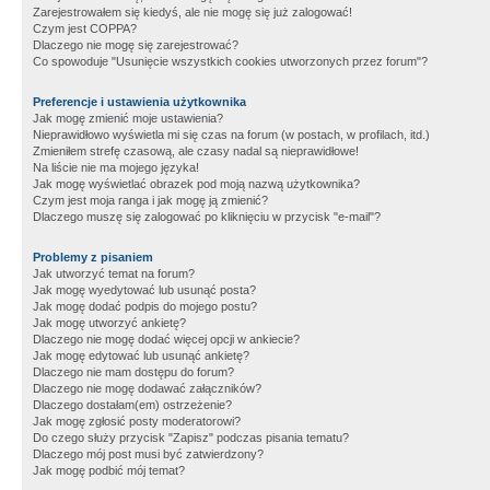
Zarejestrowałem się kiedyś, ale nie mogę się już zalogować!
Czym jest COPPA?
Dlaczego nie mogę się zarejestrować?
Co spowoduje "Usunięcie wszystkich cookies utworzonych przez forum"?
Preferencje i ustawienia użytkownika
Jak mogę zmienić moje ustawienia?
Nieprawidłowo wyświetla mi się czas na forum (w postach, w profilach, itd.)
Zmieniłem strefę czasową, ale czasy nadal są nieprawidłowe!
Na liście nie ma mojego języka!
Jak mogę wyświetlać obrazek pod moją nazwą użytkownika?
Czym jest moja ranga i jak mogę ją zmienić?
Dlaczego muszę się zalogować po kliknięciu w przycisk "e-mail"?
Problemy z pisaniem
Jak utworzyć temat na forum?
Jak mogę wyedytować lub usunąć posta?
Jak mogę dodać podpis do mojego postu?
Jak mogę utworzyć ankietę?
Dlaczego nie mogę dodać więcej opcji w ankiecie?
Jak mogę edytować lub usunąć ankietę?
Dlaczego nie mam dostępu do forum?
Dlaczego nie mogę dodawać załączników?
Dlaczego dostałam(em) ostrzeżenie?
Jak mogę zgłosić posty moderatorowi?
Do czego służy przycisk "Zapisz" podczas pisania tematu?
Dlaczego mój post musi być zatwierdzony?
Jak mogę podbić mój temat?