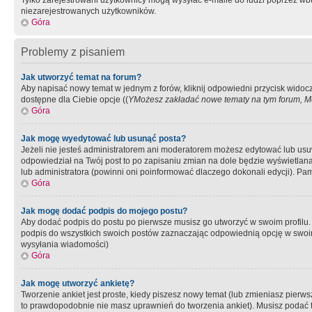
Tylko zarejestrowani użytkownicy mogą wysyłać e-maile do ludzi poprzez wbu
niezarejestrowanych użytkowników.
Góra
Problemy z pisaniem
Jak utworzyć temat na forum?
Aby napisać nowy temat w jednym z forów, kliknij odpowiedni przycisk widoc
dostępne dla Ciebie opcje ((
YMożesz zakładać nowe tematy na tym forum, Mo
Góra
Jak mogę wyedytować lub usunąć posta?
Jeżeli nie jesteś administratorem ani moderatorem możesz edytować lub usuwać
odpowiedział na Twój post to po zapisaniu zmian na dole będzie wyświetlana 
lub administratora (powinni oni poinformować dlaczego dokonali edycji). Pam
Góra
Jak mogę dodać podpis do mojego postu?
Aby dodać podpis do postu po pierwsze musisz go utworzyć w swoim profilu.
podpis do wszystkich swoich postów zaznaczając odpowiednią opcję w swoi
wysyłania wiadomości)
Góra
Jak mogę utworzyć ankietę?
Tworzenie ankiet jest proste, kiedy piszesz nowy temat (lub zmieniasz pier
to prawdopodobnie nie masz uprawnień do tworzenia ankiet). Musisz podać tyt