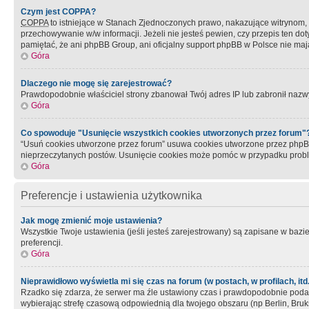
Czym jest COPPA?
COPPA
to istniejące w Stanach Zjednoczonych prawo, nakazujące witrynom
przechowywanie w/w informacji. Jeżeli nie jesteś pewien, czy przepis ten dot
pamiętać, że ani phpBB Group, ani oficjalny support phpBB w Polsce nie mają
Góra
Dlaczego nie mogę się zarejestrować?
Prawdopodobnie właściciel strony zbanował Twój adres IP lub zabronił nazwy 
Góra
Co spowoduje "Usunięcie wszystkich cookies utworzonych przez forum"
“Usuń cookies utworzone przez forum” usuwa cookies utworzone przez phpBB3
nieprzeczytanych postów. Usunięcie cookies może pomóc w przypadku pro
Góra
Preferencje i ustawienia użytkownika
Jak mogę zmienić moje ustawienia?
Wszystkie Twoje ustawienia (jeśli jesteś zarejestrowany) są zapisane w bazie 
preferencji.
Góra
Nieprawidłowo wyświetla mi się czas na forum (w postach, w profilach, itd.
Rzadko się zdarza, że serwer ma źle ustawiony czas i prawdopodobnie podane 
wybierając strefę czasową odpowiednią dla twojego obszaru (np Berlin, Bruk