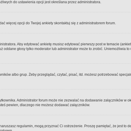
iwych do ustawienia opcji jest określana przez administratora.
dać więcej opcji do Twojej ankiety skontaktuj się z administratorem forum.
nistratora. Aby edytować ankietę musisz edytować pierwszy post w temacie (ankieta
y już oddane głosy tylko moderator lub administrator może to zrobić. Uniemożliwia
ków albo grup. Żeby przeglądać, czytać, pisać, itd. możesz potrzebować specjalny
ytkownika. Administrator forum może nie zezwalać na dodawanie załączników w o
 jesteś pewien, dlaczego nie możesz dodawać załączników.
e naruszasz regulamin, mogą przyznać Ci ostrzeżenie. Proszę pamiętać, że jest to d
tratorem.