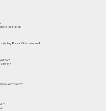
!
i!
goś z tego forum!
jej listy Przyjaciół lub Wrogów?
wyników?
 stronę!?
adki a śledzeniem?
iki?
ki?