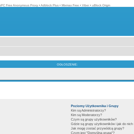
isPC Free Anonymous Proxy
•
Adblock Plus
•
Mixmax Free
•
Viber
•
uBlock Origin
OGŁOSZENIE:
Poziomy Użytkownika i Grupy
Kim są Administratorzy?
Kim są Moderatorzy?
Czym są grupy użytkowników?
Gdzie są grupy użytkowników i jak do nic
Jak mogę zostać przywódcą grupy?
Czym jest "Domyślna grupa"?