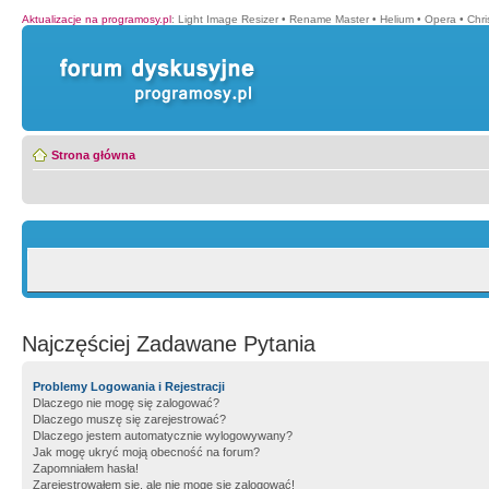
Aktualizacje na programosy.pl
:
Light Image Resizer
•
Rename Master
•
Helium
•
Opera
•
Chr
Strona główna
Najczęściej Zadawane Pytania
Problemy Logowania i Rejestracji
Dlaczego nie mogę się zalogować?
Dlaczego muszę się zarejestrować?
Dlaczego jestem automatycznie wylogowywany?
Jak mogę ukryć moją obecność na forum?
Zapomniałem hasła!
Zarejestrowałem się, ale nie mogę się zalogować!