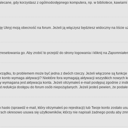
ecane, gdy korzystasz z ogólnodostępnego komputera, np. w bibliotece, kawiarni in
Ukryj moją obecność na forum. Jeżeli ją włączysz będziesz widoczny na liście uży
resetowania go. Aby zrobić to przejdź do strony logowania i kliknij na
Zapomniałem
porządku, to problemem może być jedna z dwóch rzeczy. Jeżeli włączone są funkcj
twoje konto wymaga aktywacji? Niektóre fora wymagają aktywacji wszystkich nowych 
wymagana jest aktywacja konta. Jeżeli otrzymałeś e-mail postępuj zgodnie z instruk
st
redukcja
dostępu do forum osób niepożądanych. Jeżeli jesteś pewien, że podałe
o (sprawdź e-mail, który otrzymałeś po rejestracji) lub Twoje konto zostało usun
rach okresowo usuwa się użytkowników, którzy nie napisali żadnego postu aby zmn