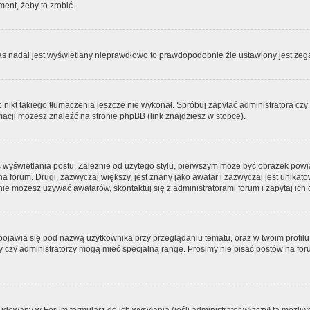
ment, żeby to zrobić.
zas nadal jest wyświetlany nieprawdłowo to prawdopodobnie źle ustawiony jest zega
ikt takiego tłumaczenia jeszcze nie wykonał. Spróbuj zapytać administratora czy m
acji możesz znaleźć na stronie phpBB (link znajdziesz w stopce).
 wyświetlania postu. Zależnie od użytego stylu, pierwszym może być obrazek pow
 na forum. Drugi, zazwyczaj większy, jest znany jako awatar i zazwyczaj jest unik
ie możesz używać awatarów, skontaktuj się z administratorami forum i zapytaj ich 
pojawia się pod nazwą użytkownika przy przeglądaniu tematu, oraz w twoim profilu
zy czy administratorzy mogą mieć specjalną rangę. Prosimy nie pisać postów na for