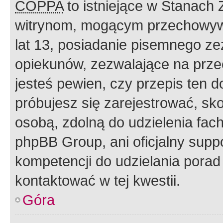
COPPA
to istniejące w Stanach
witrynom, mogącym przechowywa
lat 13, posiadanie pisemnego z
opiekunów, zezwalające na przec
jesteś pewien, czy przepis ten do
próbujesz się zarejestrować, sko
osobą, zdolną do udzielenia fac
phpBB Group, ani oficjalny supp
kompetencji do udzielania porad 
kontaktować w tej kwestii.
Góra