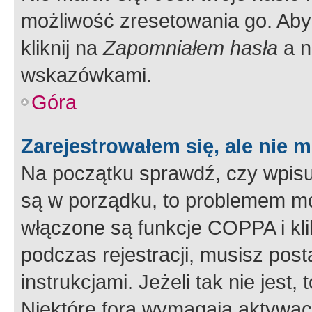
możliwość zresetowania go. Aby 
kliknij na
Zapomniałem hasła
a n
wskazówkami.
Góra
Zarejestrowałem się, ale nie 
Na początku sprawdź, czy wpisuj
są w porządku, to problemem mo
włączone są funkcje COPPA i kl
podczas rejestracji, musisz pos
instrukcjami. Jeżeli tak nie jes
Niektóre fora wymagają aktywac