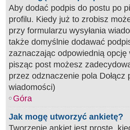
Aby dodać podpis do postu po 
profilu. Kiedy już to zrobisz m
przy formularzu wysyłania wiad
także domyślnie dodawać podpi
zaznaczając odpowiednią opcję 
pisząc post możesz zadecydowa
przez odznaczenie pola Dołącz 
wiadomości)
Góra
Jak mogę utworzyć ankietę?
Tworzenie ankiet jest proste, ki