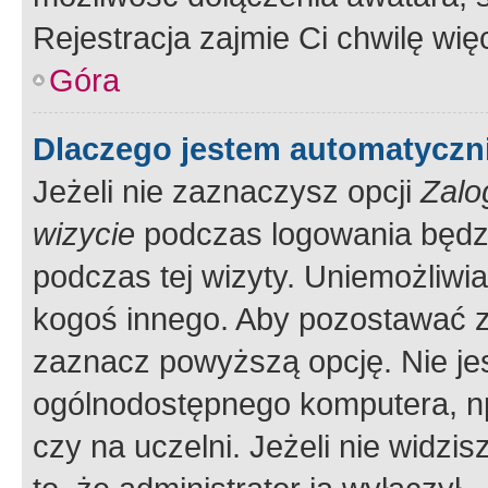
Rejestracja zajmie Ci chwilę wi
Góra
Dlaczego jestem automatycz
Jeżeli nie zaznaczysz opcji
Zalo
wizycie
podczas logowania będzi
podczas tej wizyty. Uniemożliwi
kogoś innego. Aby pozostawać 
zaznacz powyższą opcję. Nie jes
ogólnodostępnego komputera, np.
czy na uczelni. Jeżeli nie widzi