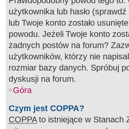
Prawdopodobny powód tego to:
użytkownika lub hasło (sprawdź e
lub Twoje konto zostało usunięte
powodu. Jeżeli Twoje konto zost
żadnych postów na forum? Zazw
użytkowników, którzy nie napisa
rozmiar bazy danych. Spróbuj po
dyskusji na forum.
Góra
Czym jest COPPA?
COPPA
to istniejące w Stanach