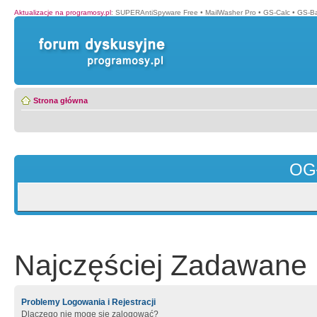
Aktualizacje na programosy.pl
:
SUPERAntiSpyware Free
•
MailWasher Pro
•
GS-Calc
•
GS-B
Strona główna
OG
Najczęściej Zadawane 
Problemy Logowania i Rejestracji
Dlaczego nie mogę się zalogować?