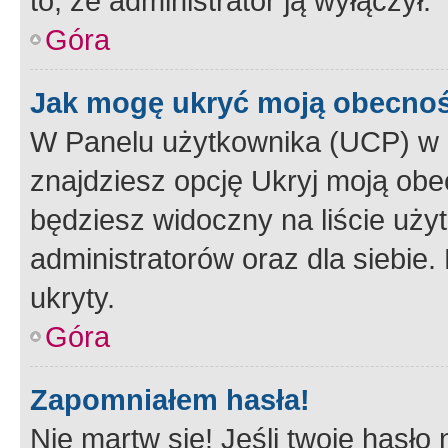
to, że administrator ją wyłączył.
Góra
Jak mogę ukryć moją obecno
W Panelu użytkownika (UCP) w 
znajdziesz opcję Ukryj moją obe
będziesz widoczny na liście użyt
administratorów oraz dla siebie.
ukryty.
Góra
Zapomniałem hasła!
Nie martw się! Jeśli twoje hasło