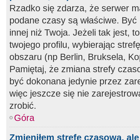
Rzadko się zdarza, że serwer m
podane czasy są właściwe. Być 
innej niż Twoja. Jeżeli tak jest,
twojego profilu, wybierając str
obszaru (np Berlin, Bruksela, Ko
Pamiętaj, że zmiana strefy czas
być dokonana jedynie przez zar
więc jeszcze się nie zarejestrow
zrobić.
Góra
Zmieniłem strefę czasową, ale