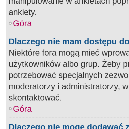
manipulowanie w ankietach popr
ankiety.
Góra
Dlaczego nie mam dostępu d
Niektóre fora mogą mieć wprowa
użytkowników albo grup. Żeby pr
potrzebować specjalnych zezwole
moderatorzy i administratorzy, w
skontaktować.
Góra
Dlaczego nie mogę dodawać 