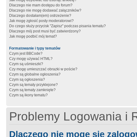
Jak mogę edytować lub usunąć ankietę?
Dlaczego nie mam dostępu do forum?
Dlaczego nie mogę dodawać załączników?
Dlaczego dostałam(em) ostrzeżenie?
Jak mogę zgłosić posty moderatorowi?
Do czego służy przycisk "Zapisz" podczas pisania tematu?
Dlaczego mój post musi być zatwierdzony?
Jak mogę podbić mój temat?
Formatowanie i typy tematów
Czym jest BBCode?
Czy mogę używać HTML?
Czym są uśmieszki?
Czy mogę umieszczać obrazki w poście?
Czym są globalne ogłoszenia?
Czym są ogłoszenia?
Czym są tematy przyklejone?
Czym są tematy zamknięte?
Czym są ikony tematu?
Problemy Logowania i R
Dlaczego nie mogę się zalog