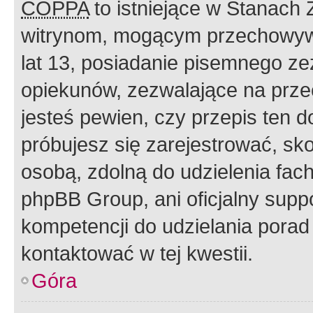
COPPA
to istniejące w Stanach
witrynom, mogącym przechowywa
lat 13, posiadanie pisemnego z
opiekunów, zezwalające na przec
jesteś pewien, czy przepis ten do
próbujesz się zarejestrować, sko
osobą, zdolną do udzielenia fac
phpBB Group, ani oficjalny supp
kompetencji do udzielania porad 
kontaktować w tej kwestii.
Góra