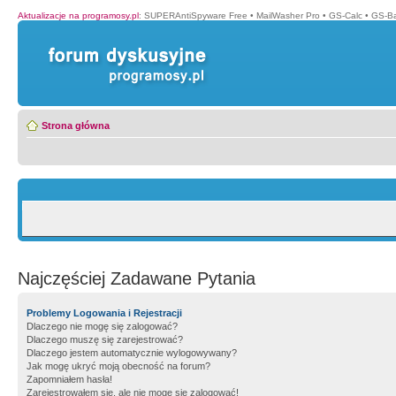
Aktualizacje na programosy.pl
:
SUPERAntiSpyware Free
•
MailWasher Pro
•
GS-Calc
•
GS-B
Strona główna
Najczęściej Zadawane Pytania
Problemy Logowania i Rejestracji
Dlaczego nie mogę się zalogować?
Dlaczego muszę się zarejestrować?
Dlaczego jestem automatycznie wylogowywany?
Jak mogę ukryć moją obecność na forum?
Zapomniałem hasła!
Zarejestrowałem się, ale nie mogę się zalogować!