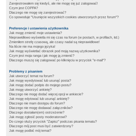
Zarejestrowałem się kiedyś, ale nie mogę się już zalogować!
Czym jest COPPA?
Dlaczego nie mogę się zarejestrować?
Co spowoduje "Usunięcie wszystkich cookies utworzonych przez forum"?
Preferencje i ustawienia użytkownika
Jak mogę zmienić moje ustawienia?
Nieprawidłowo wyświetla mi się czas na forum (w postach, w profilach, itd.)
Zmieniłem strefę czasową, ale czasy nadal są nieprawidłowe!
Na liście nie ma mojego języka!
Jak mogę wyświetlać obrazek pod moją nazwą użytkownika?
Czym jest moja ranga i jak mogę ją zmienić?
Dlaczego muszę się zalogować po kliknięciu w przycisk "e-mail"?
Problemy z pisaniem
Jak utworzyć temat na forum?
Jak mogę wyedytować lub usunąć posta?
Jak mogę dodać podpis do mojego postu?
Jak mogę utworzyć ankietę?
Dlaczego nie mogę dodać więcej opcji w ankiecie?
Jak mogę edytować lub usunąć ankietę?
Dlaczego nie mam dostępu do forum?
Dlaczego nie mogę dodawać załączników?
Dlaczego dostałam(em) ostrzeżenie?
Jak mogę zgłosić posty moderatorowi?
Do czego służy przycisk "Zapisz" podczas pisania tematu?
Dlaczego mój post musi być zatwierdzony?
Jak mogę podbić mój temat?