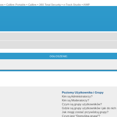
ase
•
Calibre Portable
•
Calibre
•
360 Total Security
•
n-Track Studio
•
AIMP
OGŁOSZENIE:
Poziomy Użytkownika i Grupy
Kim są Administratorzy?
Kim są Moderatorzy?
Czym są grupy użytkowników?
Gdzie są grupy użytkowników i jak do nic
Jak mogę zostać przywódcą grupy?
Czym jest "Domyślna grupa"?