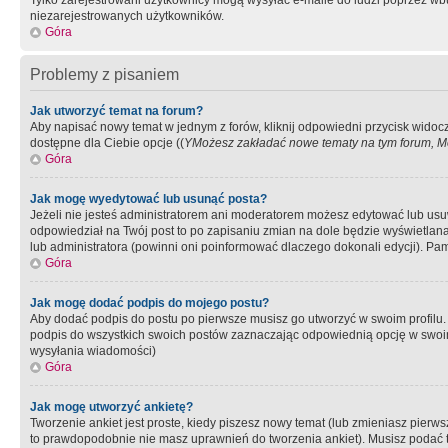
Tylko zarejestrowani użytkownicy mogą wysyłać e-maile do ludzi poprzez wbu
niezarejestrowanych użytkowników.
Góra
Problemy z pisaniem
Jak utworzyć temat na forum?
Aby napisać nowy temat w jednym z forów, kliknij odpowiedni przycisk widoc
dostępne dla Ciebie opcje ((
YMożesz zakładać nowe tematy na tym forum, Mo
Góra
Jak mogę wyedytować lub usunąć posta?
Jeżeli nie jesteś administratorem ani moderatorem możesz edytować lub usuwać
odpowiedział na Twój post to po zapisaniu zmian na dole będzie wyświetlana 
lub administratora (powinni oni poinformować dlaczego dokonali edycji). Pam
Góra
Jak mogę dodać podpis do mojego postu?
Aby dodać podpis do postu po pierwsze musisz go utworzyć w swoim profilu.
podpis do wszystkich swoich postów zaznaczając odpowiednią opcję w swoi
wysyłania wiadomości)
Góra
Jak mogę utworzyć ankietę?
Tworzenie ankiet jest proste, kiedy piszesz nowy temat (lub zmieniasz pier
to prawdopodobnie nie masz uprawnień do tworzenia ankiet). Musisz podać tyt