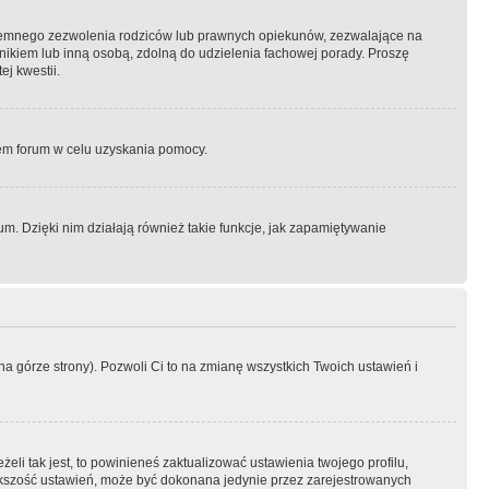
semnego zezwolenia rodziców lub prawnych opiekunów, zezwalające na
awnikiem lub inną osobą, zdolną do udzielenia fachowej porady. Proszę
j kwestii.
orem forum w celu uzyskania pomocy.
. Dzięki nim działają również takie funkcje, jak zapamiętywanie
a górze strony). Pozwoli Ci to na zmianę wszystkich Twoich ustawień i
li tak jest, to powinieneś zaktualizować ustawienia twojego profilu,
większość ustawień, może być dokonana jedynie przez zarejestrowanych