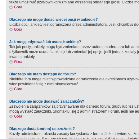
także umożliwić użytkownikom zmianę wcześniej oddanego głosu. Liczba możl
Góra
Dlaczego nie mogę dodać więcej opcji w ankiecie?
Liczba opcji ankiety jest ograniczona przez administratora. Jeśli chciałbyś do
Góra
Jak mogę edytować lub usunąć ankietę?
Tak jak posty, ankiety mogą być zmieniane przez autora, moderatora lub admi
użytkownik może usunąć ankietę lub zmieniać jej opcje, jeśli jednak został
trwania ankiety.
Góra
Dlaczego nie mam dostępu do forum?
Niektóre fora mogą mieć wprowadzone ograniczenia dla określonych użytkowni
więc powinieneś się z nimi skontaktować.
Góra
Dlaczego nie mogę dodawać załączników?
Zezwolenia załączników są przyznawane dla danego forum, grupy lub też uż
mogą wysyłać załączniki. Skontaktuj się z administratorem Forum, jeśli nie
Góra
Dlaczego dostałam(em) ostrzeżenie?
Każdy administrator określa zasady korzystania z forum. Jeżeli stwierdzą, ż
nie jesteś pewien, dlaczego otrzymałeś ostrzeżenie, skontaktuj sie z adminis