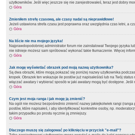
użytkowników. Jeśli więc jeszcze się nie zarejestrowałeś, teraz jest dobry mo
Góra
Zmieniłem strefę czasową, ale czasy nadal są nieprawidłowe!
Jeżeli ustawiona strefa czasu jest poprawna oraz uwzględnia czas letni, a c
Góra
Na liście nie ma mojego języka!
Najprawdopodobniej administrator forum nie zainstalował Twojego języka lub n
nie istnieje możesz sam spróbować wykonać takie tłumaczenie. Więcej inform
Góra
Jak mogę wyświetlać obrazek pod moją nazwą użytkownika?
Są dwa obrazki, które mogą pokazać się poniżej nazwy użytkownika podczas
kropek. Obrazek ten wskazuje ile postów już napisałeś/aś lub na Twój status
włączać awatary i wybierać sposób w jaki awatary mogą być dostępne. Jeśli n
Góra
Czym jest moja ranga i jak mogę ją zmienić?
Na ogół nie możesz bezpośrednio zmienić nazwy jakiejkolwiek rangi (ranga 
postów, które napisałeś, i aby identyfikować konkretne osoby, np. moderator
takim przypadku po prostu ręcznie ją zmniejszy.
Góra
Dlaczego muszę się zalogować po kliknięciu w przycisk "e-mail"?