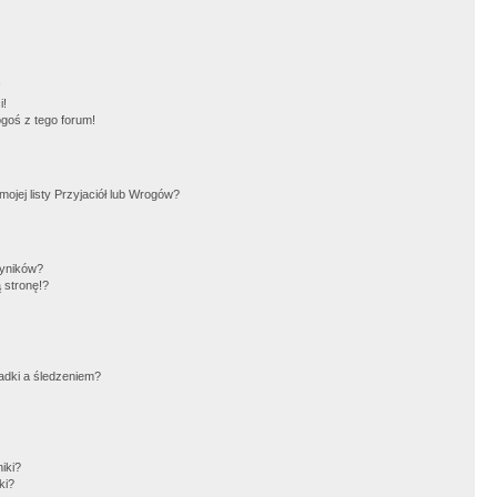
!
i!
goś z tego forum!
jej listy Przyjaciół lub Wrogów?
wyników?
 stronę!?
adki a śledzeniem?
iki?
ki?