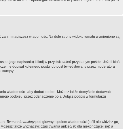
ość). Ma to na celu zapobiegać złośliwemu użytkowniu systemu e-maili przez
ować zanim napiszesz wiadomość. Na dole strony widoku tematu wymienione są
as po jego napisaniu) kliknij w przycisk
zmień
przy danym poście. Jeżeli ktoś
szcze nie dopisał kolejnego postu lub post był edytowany przez moderatora
 kolejny.
łania wiadomości, aby dodać podpis. Możesz także domyślnie dodawać
niego podpisu, przez odznaczenie pola Dołącz podpis w formularzu
larz
Tworzenie ankiety
pod głównym polem wiadomości (jeśli nie widzisz go,
 Możesz także wyznaczyć czas trwania ankiety (0 dla niekończącej się) a