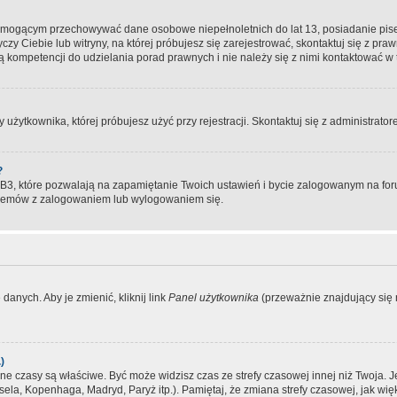
, mogącym przechowywać dane osobowe niepełnoletnich do lat 13, posiadanie pi
yczy Ciebie lub witryny, na której próbujesz się zarejestrować, skontaktuj się z pr
 kompetencji do udzielania porad prawnych i nie należy się z nimi kontaktować w te
użytkownika, której próbujesz użyć przy rejestracji. Skontaktuj się z administrat
?
, które pozwalają na zapamiętanie Twoich ustawień i bycie zalogowanym na forum
blemów z zalogowaniem lub wylogowaniem się.
danych. Aby je zmienić, kliknij link
Panel użytkownika
(przeważnie znajdujący się n
)
czasy są właściwe. Być może widzisz czas ze strefy czasowej innej niż Twoja. Jeże
sela, Kopenhaga, Madryd, Paryż itp.). Pamiętaj, że zmiana strefy czasowej, jak 