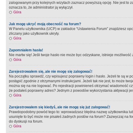
zalogowanym przy kolejnych wizytach zaznacz powyższą opcję. Nie jest to zal
oznacza to, że administrator ją wyłączył.
Góra
Jak mogę ukryć moją obecność na forum?
W Panelu użytkownika (UCP) w zakładce “Ustawienia Forum” znajdziesz opcję 
zliczany jako użytkownik ukryty.
Góra
Zapomniałem hasła!
Nie martw się! Jeśli twoje hasło nie może byc odzyskane, istnieje możliwość z
Góra
Zarejestrowałem się, ale nie mogę się zalogować!
Na początku sprawdź, czy wpisujesz poprawny login i hasło. Jeżeli te są w 
postąpić zgodnie z otrzymanymi instrukcjami. Jeżeli tak nie jest, to może 
można się na nie logować. Po rejestracji powinieneś otrzymać wiadomość czy 
że podałeś poprawny adres? Jednym z powodów wykorzystania aktywacji je
Góra
Zarejestrowałem się kiedyś, ale nie mogę się już zalogować!
Prawdopodobny powód tego to: wprowadzasz błędna nazwę użytkownika lub hasł
usunięte to być może nie pisałeś żadnych postów na forum? Zazwyczaj na fo
do dyskusji na forum.
Góra