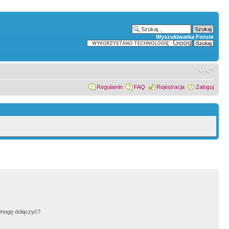
Wyszukiwarka Forum
Regulamin
FAQ
Rejestracja
Zaloguj
h mogę dołączyć?