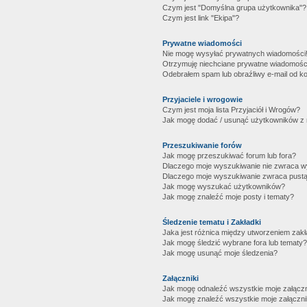
Czym jest "Domyślna grupa użytkownika"?
Czym jest link "Ekipa"?
Prywatne wiadomości
Nie mogę wysyłać prywatnych wiadomości
Otrzymuję niechciane prywatne wiadomośc
Odebrałem spam lub obraźliwy e-mail od ko
Przyjaciele i wrogowie
Czym jest moja lista Przyjaciół i Wrogów?
Jak mogę dodać / usunąć użytkowników z mo
Przeszukiwanie forów
Jak mogę przeszukiwać forum lub fora?
Dlaczego moje wyszukiwanie nie zwraca 
Dlaczego moje wyszukiwanie zwraca pustą
Jak mogę wyszukać użytkowników?
Jak mogę znaleźć moje posty i tematy?
Śledzenie tematu i Zakładki
Jaka jest różnica między utworzeniem zakł
Jak mogę śledzić wybrane fora lub tematy?
Jak mogę usunąć moje śledzenia?
Załączniki
Jak mogę odnaleźć wszystkie moje załączn
Jak mogę znaleźć wszystkie moje załączni