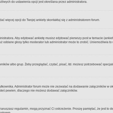
iwych do ustawienia opcji jest określana przez administratora.
dać więcej opcji do Twojej ankiety skontaktuj się z administratorem forum.
nistratora. Aby edytować ankietę musisz edytować pierwszy post w temacie (ankieta
y już oddane głosy tylko moderator lub administrator może to zrobić. Uniemożliwia
ków albo grup. Żeby przeglądać, czytać, pisać, itd. możesz potrzebować specjalny
ytkownika. Administrator forum może nie zezwalać na dodawanie załączników w o
 jesteś pewien, dlaczego nie możesz dodawać załączników.
e naruszasz regulamin, mogą przyznać Ci ostrzeżenie. Proszę pamiętać, że jest to d
tratorem.