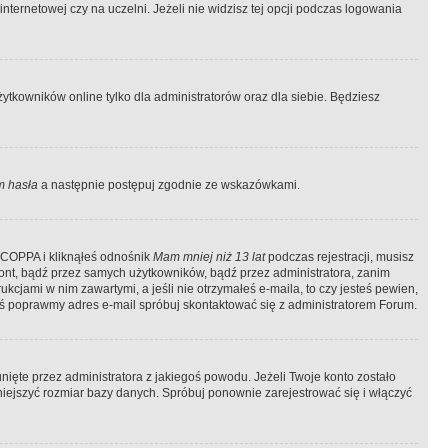
ternetowej czy na uczelni. Jeżeli nie widzisz tej opcji podczas logowania
tkowników online tylko dla administratorów oraz dla siebie. Będziesz
 hasła
a następnie postępuj zgodnie ze wskazówkami.
e COPPA i kliknąłeś odnośnik
Mam mniej niż 13 lat
podczas rejestracji, musisz
kont, bądź przez samych użytkowników, bądź przez administratora, zanim
cjami w nim zawartymi, a jeśli nie otrzymałeś e-maila, to czy jesteś pewien,
ś poprawmy adres e-mail spróbuj skontaktować się z administratorem Forum.
ięte przez administratora z jakiegoś powodu. Jeżeli Twoje konto zostało
iejszyć rozmiar bazy danych. Spróbuj ponownie zarejestrować się i włączyć