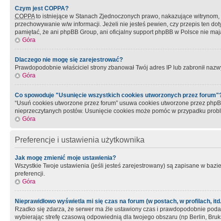
Czym jest COPPA?
COPPA
to istniejące w Stanach Zjednoczonych prawo, nakazujące witrynom
przechowywanie w/w informacji. Jeżeli nie jesteś pewien, czy przepis ten dot
pamiętać, że ani phpBB Group, ani oficjalny support phpBB w Polsce nie mają
Góra
Dlaczego nie mogę się zarejestrować?
Prawdopodobnie właściciel strony zbanował Twój adres IP lub zabronił nazwy 
Góra
Co spowoduje "Usunięcie wszystkich cookies utworzonych przez forum"
“Usuń cookies utworzone przez forum” usuwa cookies utworzone przez phpBB3
nieprzeczytanych postów. Usunięcie cookies może pomóc w przypadku pro
Góra
Preferencje i ustawienia użytkownika
Jak mogę zmienić moje ustawienia?
Wszystkie Twoje ustawienia (jeśli jesteś zarejestrowany) są zapisane w bazie 
preferencji.
Góra
Nieprawidłowo wyświetla mi się czas na forum (w postach, w profilach, itd.
Rzadko się zdarza, że serwer ma źle ustawiony czas i prawdopodobnie podane 
wybierając strefę czasową odpowiednią dla twojego obszaru (np Berlin, Bruk