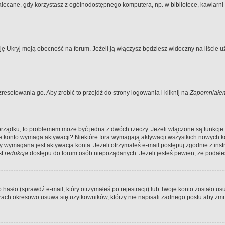
ecane, gdy korzystasz z ogólnodostępnego komputera, np. w bibliotece, kawiarni in
Ukryj moją obecność na forum. Jeżeli ją włączysz będziesz widoczny na liście uży
resetowania go. Aby zrobić to przejdź do strony logowania i kliknij na
Zapomniałem
porządku, to problemem może być jedna z dwóch rzeczy. Jeżeli włączone są funkcj
twoje konto wymaga aktywacji? Niektóre fora wymagają aktywacji wszystkich nowych 
wymagana jest aktywacja konta. Jeżeli otrzymałeś e-mail postępuj zgodnie z instruk
st
redukcja
dostępu do forum osób niepożądanych. Jeżeli jesteś pewien, że podałe
o (sprawdź e-mail, który otrzymałeś po rejestracji) lub Twoje konto zostało usun
rach okresowo usuwa się użytkowników, którzy nie napisali żadnego postu aby zmn