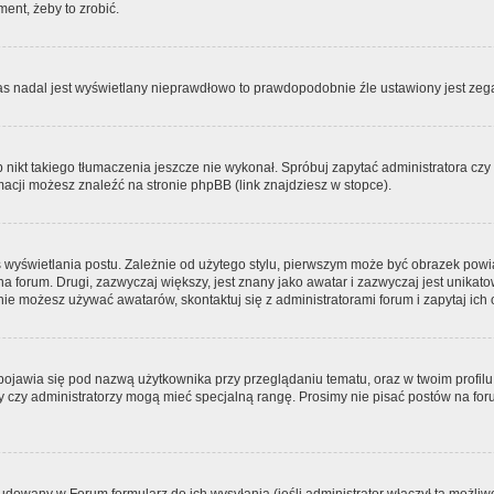
ment, żeby to zrobić.
zas nadal jest wyświetlany nieprawdłowo to prawdopodobnie źle ustawiony jest zega
ikt takiego tłumaczenia jeszcze nie wykonał. Spróbuj zapytać administratora czy m
acji możesz znaleźć na stronie phpBB (link znajdziesz w stopce).
 wyświetlania postu. Zależnie od użytego stylu, pierwszym może być obrazek pow
 na forum. Drugi, zazwyczaj większy, jest znany jako awatar i zazwyczaj jest unik
ie możesz używać awatarów, skontaktuj się z administratorami forum i zapytaj ich 
pojawia się pod nazwą użytkownika przy przeglądaniu tematu, oraz w twoim profilu
zy czy administratorzy mogą mieć specjalną rangę. Prosimy nie pisać postów na for