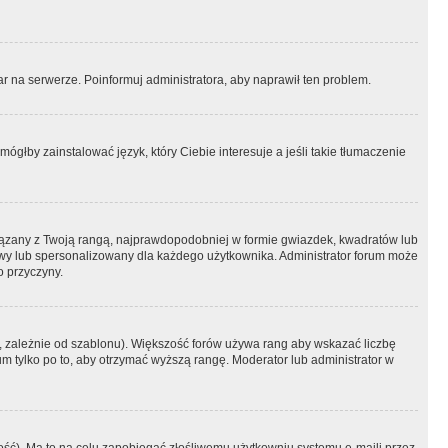
r na serwerze. Poinformuj administratora, aby naprawił ten problem.
ógłby zainstalować język, który Ciebie interesuje a jeśli takie tłumaczenie
iązany z Twoją rangą, najprawdopodobniej w formie gwiazdek, kwadratów lub
atowy lub spersonalizowany dla każdego użytkownika. Administrator forum może
o przyczyny.
, zależnie od szablonu). Większość forów używa rang aby wskazać liczbę
um tylko po to, aby otrzymać wyższą rangę. Moderator lub administrator w