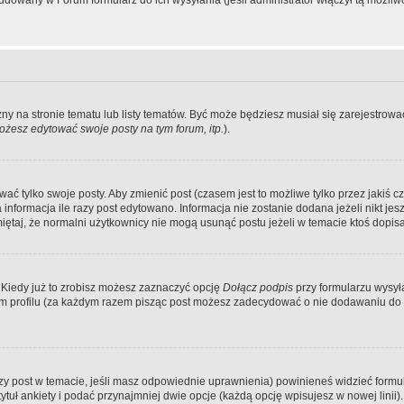
dowany w Forum formularz do ich wysyłania (jeśli administrator włączył tą możliw
zny na stronie tematu lub listy tematów. Być może będziesz musiał się zarejestr
żesz edytować swoje posty na tym forum, itp.
).
 tylko swoje posty. Aby zmienić post (czasem jest to możliwe tylko przez jakiś cz
informacja ile razy post edytowano. Informacja nie zostanie dodana jeżeli nikt je
iętaj, że normalni użytkownicy nie mogą usunąć postu jeżeli w temacie ktoś dopisał
 Kiedy już to zrobisz możesz zaznaczyć opcję
Dołącz podpis
przy formularzu wysy
m profilu (za każdym razem pisząc post możesz zadecydować o nie dodawaniu do 
wszy post w temacie, jeśli masz odpowiednie uprawnienia) powinieneś widzieć formu
uł ankiety i podać przynajmniej dwie opcje (każdą opcję wpisujesz w nowej linii).