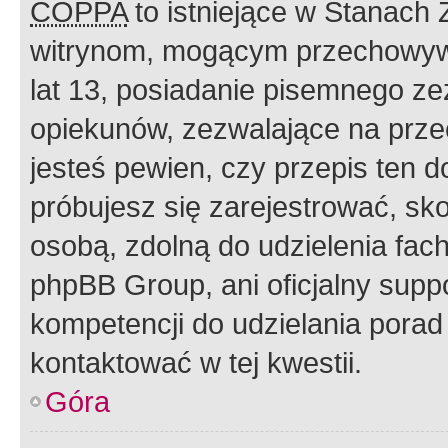
COPPA
to istniejące w Stanach
witrynom, mogącym przechowywa
lat 13, posiadanie pisemnego z
opiekunów, zezwalające na przec
jesteś pewien, czy przepis ten do
próbujesz się zarejestrować, sko
osobą, zdolną do udzielenia fac
phpBB Group, ani oficjalny supp
kompetencji do udzielania porad 
kontaktować w tej kwestii.
Góra