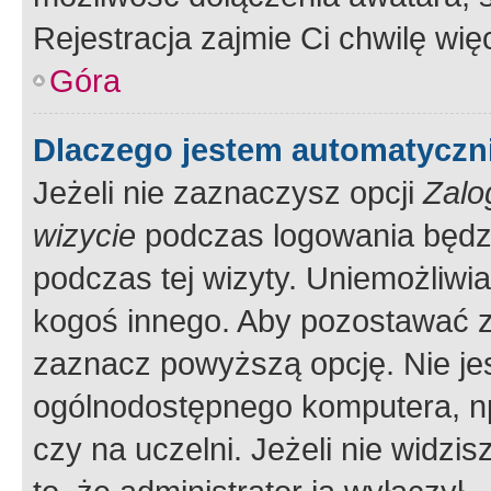
Rejestracja zajmie Ci chwilę wi
Góra
Dlaczego jestem automatycz
Jeżeli nie zaznaczysz opcji
Zalo
wizycie
podczas logowania będzi
podczas tej wizyty. Uniemożliwi
kogoś innego. Aby pozostawać 
zaznacz powyższą opcję. Nie jes
ogólnodostępnego komputera, np.
czy na uczelni. Jeżeli nie widzi