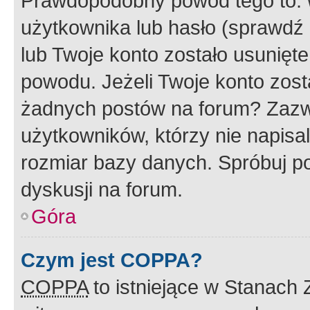
Prawdopodobny powód tego to:
użytkownika lub hasło (sprawdź e
lub Twoje konto zostało usunięte
powodu. Jeżeli Twoje konto zost
żadnych postów na forum? Zazw
użytkowników, którzy nie napisa
rozmiar bazy danych. Spróbuj po
dyskusji na forum.
Góra
Czym jest COPPA?
COPPA
to istniejące w Stanach