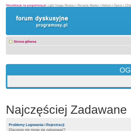
Aktualizacje na programosy.pl
:
Light Image Resizer
•
Rename Master
•
Helium
•
Opera
•
Chr
Strona główna
OG
Najczęściej Zadawane 
Problemy Logowania i Rejestracji
Dlaczego nie mogę się zalogować?