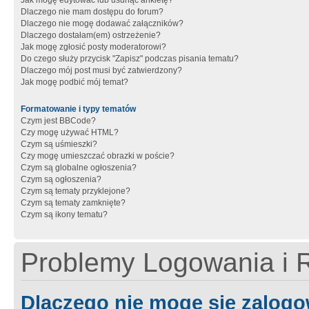
Jak mogę edytować lub usunąć ankietę?
Dlaczego nie mam dostępu do forum?
Dlaczego nie mogę dodawać załączników?
Dlaczego dostałam(em) ostrzeżenie?
Jak mogę zgłosić posty moderatorowi?
Do czego służy przycisk "Zapisz" podczas pisania tematu?
Dlaczego mój post musi być zatwierdzony?
Jak mogę podbić mój temat?
Formatowanie i typy tematów
Czym jest BBCode?
Czy mogę używać HTML?
Czym są uśmieszki?
Czy mogę umieszczać obrazki w poście?
Czym są globalne ogłoszenia?
Czym są ogłoszenia?
Czym są tematy przyklejone?
Czym są tematy zamknięte?
Czym są ikony tematu?
Problemy Logowania i R
Dlaczego nie mogę się zalog