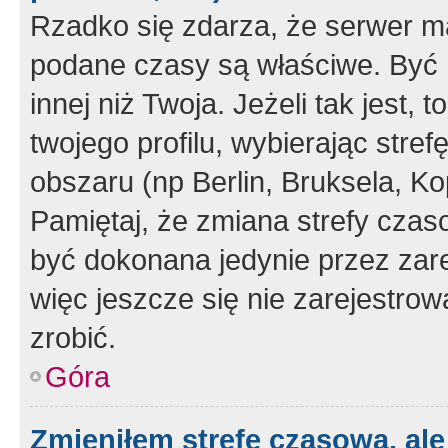
Rzadko się zdarza, że serwer m
podane czasy są właściwe. Być 
innej niż Twoja. Jeżeli tak jest,
twojego profilu, wybierając str
obszaru (np Berlin, Bruksela, Ko
Pamiętaj, że zmiana strefy czas
być dokonana jedynie przez zar
więc jeszcze się nie zarejestrow
zrobić.
Góra
Zmieniłem strefę czasową, ale