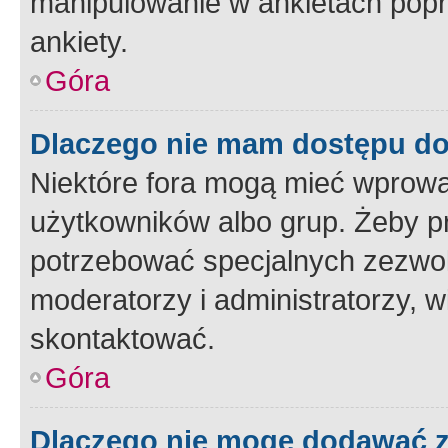
manipulowanie w ankietach popr
ankiety.
Góra
Dlaczego nie mam dostępu d
Niektóre fora mogą mieć wprowa
użytkowników albo grup. Żeby pr
potrzebować specjalnych zezwole
moderatorzy i administratorzy, w
skontaktować.
Góra
Dlaczego nie mogę dodawać 