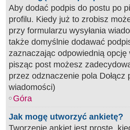
Aby dodać podpis do postu po 
profilu. Kiedy już to zrobisz m
przy formularzu wysyłania wiad
także domyślnie dodawać podpi
zaznaczając odpowiednią opcję 
pisząc post możesz zadecydowa
przez odznaczenie pola Dołącz 
wiadomości)
Góra
Jak mogę utworzyć ankietę?
Tworzenie ankiet jest proste, ki