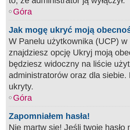
to, że administrator ją wyłączył.
Góra
Jak mogę ukryć moją obecno
W Panelu użytkownika (UCP) w 
znajdziesz opcję Ukryj moją obe
będziesz widoczny na liście użyt
administratorów oraz dla siebie.
ukryty.
Góra
Zapomniałem hasła!
Nie martw się! Jeśli twoje hasło