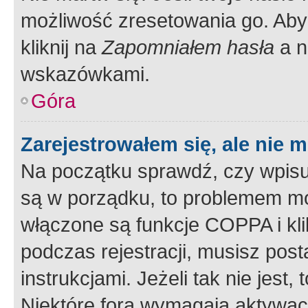
możliwość zresetowania go. Aby 
kliknij na
Zapomniałem hasła
a n
wskazówkami.
Góra
Zarejestrowałem się, ale nie 
Na początku sprawdź, czy wpisuj
są w porządku, to problemem mo
włączone są funkcje COPPA i kl
podczas rejestracji, musisz pos
instrukcjami. Jeżeli tak nie jes
Niektóre fora wymagają aktywac