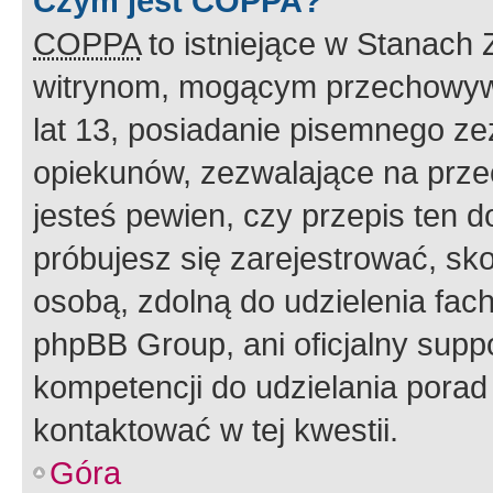
Czym jest COPPA?
COPPA
to istniejące w Stanach
witrynom, mogącym przechowywa
lat 13, posiadanie pisemnego z
opiekunów, zezwalające na przec
jesteś pewien, czy przepis ten do
próbujesz się zarejestrować, sko
osobą, zdolną do udzielenia fac
phpBB Group, ani oficjalny supp
kompetencji do udzielania porad 
kontaktować w tej kwestii.
Góra