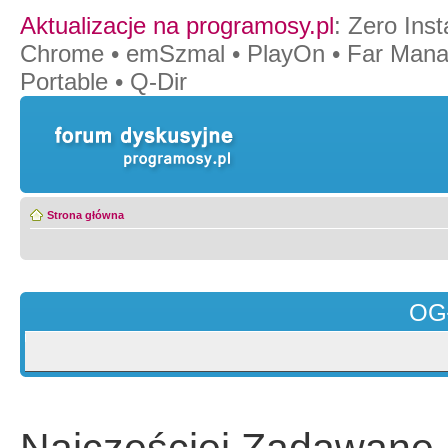
Aktualizacje na programosy.pl
:
Zero Insta
Chrome
•
emSzmal
•
PlayOn
•
Far Mana
Portable
•
Q-Dir
Strona główna
OG