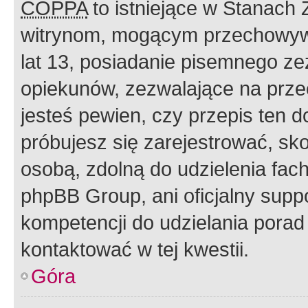
COPPA
to istniejące w Stanach
witrynom, mogącym przechowywa
lat 13, posiadanie pisemnego z
opiekunów, zezwalające na przec
jesteś pewien, czy przepis ten do
próbujesz się zarejestrować, sko
osobą, zdolną do udzielenia fac
phpBB Group, ani oficjalny supp
kompetencji do udzielania porad 
kontaktować w tej kwestii.
Góra