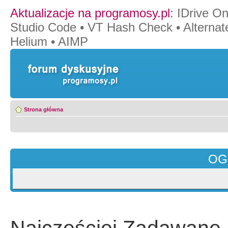
Aktualizacje na programosy.pl
:
IDrive O
Studio Code
•
VT Hash Check
•
Alternat
Helium
•
AIMP
Strona główna
OG