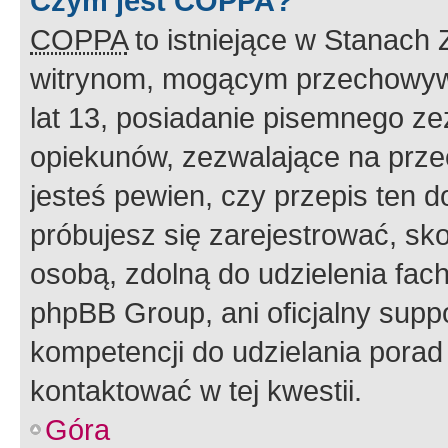
Czym jest COPPA?
COPPA
to istniejące w Stanach
witrynom, mogącym przechowywa
lat 13, posiadanie pisemnego z
opiekunów, zezwalające na przec
jesteś pewien, czy przepis ten do
próbujesz się zarejestrować, sko
osobą, zdolną do udzielenia fac
phpBB Group, ani oficjalny supp
kompetencji do udzielania porad 
kontaktować w tej kwestii.
Góra