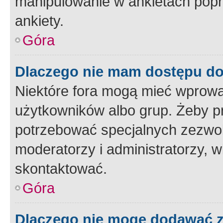
manipulowanie w ankietach popr
ankiety.
Góra
Dlaczego nie mam dostępu d
Niektóre fora mogą mieć wprowa
użytkowników albo grup. Żeby pr
potrzebować specjalnych zezwole
moderatorzy i administratorzy, w
skontaktować.
Góra
Dlaczego nie mogę dodawać 