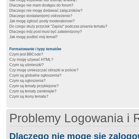
Jak mogę edytować lub usunąć ankietę?
Dlaczego nie mam dostępu do forum?
Dlaczego nie mogę dodawać załączników?
Dlaczego dostałam(em) ostrzeżenie?
Jak mogę zgłosić posty moderatorowi?
Do czego służy przycisk "Zapisz" podczas pisania tematu?
Dlaczego mój post musi być zatwierdzony?
Jak mogę podbić mój temat?
Formatowanie i typy tematów
Czym jest BBCode?
Czy mogę używać HTML?
Czym są uśmieszki?
Czy mogę umieszczać obrazki w poście?
Czym są globalne ogłoszenia?
Czym są ogłoszenia?
Czym są tematy przyklejone?
Czym są tematy zamknięte?
Czym są ikony tematu?
Problemy Logowania i R
Dlaczego nie mogę się zalog