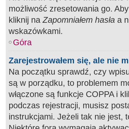
możliwość zresetowania go. Aby 
kliknij na
Zapomniałem hasła
a n
wskazówkami.
Góra
Zarejestrowałem się, ale nie 
Na początku sprawdź, czy wpisuj
są w porządku, to problemem mo
włączone są funkcje COPPA i kl
podczas rejestracji, musisz pos
instrukcjami. Jeżeli tak nie jes
Niektóre fora wymagają aktywac