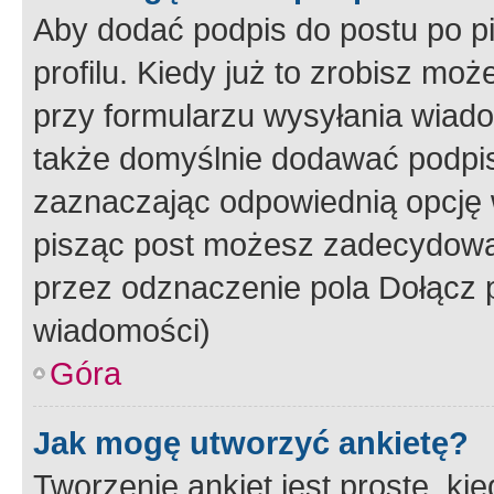
Aby dodać podpis do postu po 
profilu. Kiedy już to zrobisz m
przy formularzu wysyłania wiad
także domyślnie dodawać podpi
zaznaczając odpowiednią opcję 
pisząc post możesz zadecydowa
przez odznaczenie pola Dołącz 
wiadomości)
Góra
Jak mogę utworzyć ankietę?
Tworzenie ankiet jest proste, ki