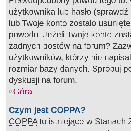
Prawdopodobny powód tego to:
użytkownika lub hasło (sprawdź e
lub Twoje konto zostało usunięte
powodu. Jeżeli Twoje konto zost
żadnych postów na forum? Zazw
użytkowników, którzy nie napisa
rozmiar bazy danych. Spróbuj po
dyskusji na forum.
Góra
Czym jest COPPA?
COPPA
to istniejące w Stanach