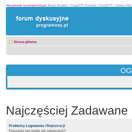
Aktualizacje na programosy.pl
:
Brave Browser
•
CrossFTP Portable
•
CrossFTP
•
System Mec
Strona główna
OG
Najczęściej Zadawane 
Problemy Logowania i Rejestracji
Dlaczego nie mogę się zalogować?