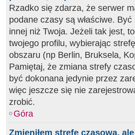
Rzadko się zdarza, że serwer m
podane czasy są właściwe. Być 
innej niż Twoja. Jeżeli tak jest,
twojego profilu, wybierając str
obszaru (np Berlin, Bruksela, Ko
Pamiętaj, że zmiana strefy czas
być dokonana jedynie przez zar
więc jeszcze się nie zarejestrow
zrobić.
Góra
Zmieniłem strefę czasową, ale