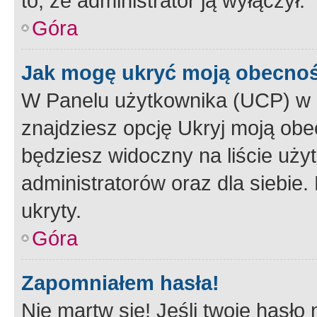
to, że administrator ją wyłączył.
Góra
Jak mogę ukryć moją obecno
W Panelu użytkownika (UCP) w 
znajdziesz opcję Ukryj moją obe
będziesz widoczny na liście użyt
administratorów oraz dla siebie.
ukryty.
Góra
Zapomniałem hasła!
Nie martw się! Jeśli twoje hasło