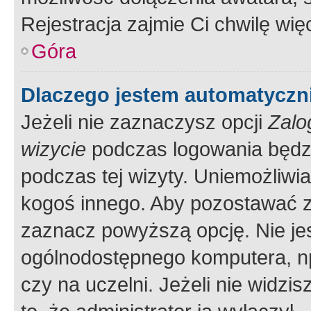
Rejestracja zajmie Ci chwilę wi
Góra
Dlaczego jestem automatycz
Jeżeli nie zaznaczysz opcji
Zalo
wizycie
podczas logowania będzi
podczas tej wizyty. Uniemożliwi
kogoś innego. Aby pozostawać 
zaznacz powyższą opcję. Nie jes
ogólnodostępnego komputera, np.
czy na uczelni. Jeżeli nie widzi